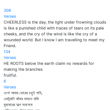
308
Verses
CHEERLESS is the day, the light under frowning clouds
is like a punished child with traces of tears on its pale
cheeks, and the cry of the wind is like the cry of a
wounded world. But I know I am travelling to meet my
Friend.
134
Verses
HE ROOTS below the earth claim no rewards for
making the branches
fruitful.
6
Verses
ওগো আমার ভোরের চড়ুই পাখি,
একটুখানি আঁধার থাকতে বাকি
ঘুমঘোরের অল্প অবশেষে