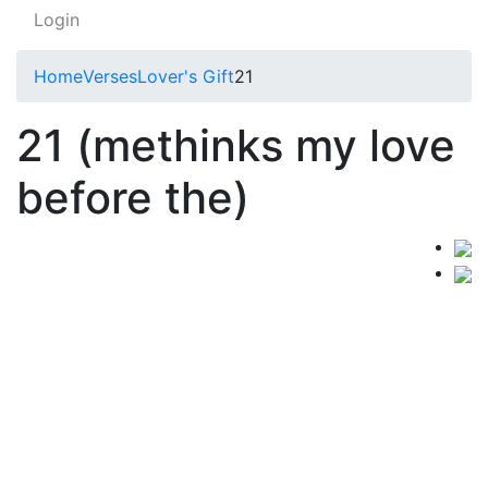
Login
Home
Verses
Lover's Gift
21
21 (methinks my love
before the)