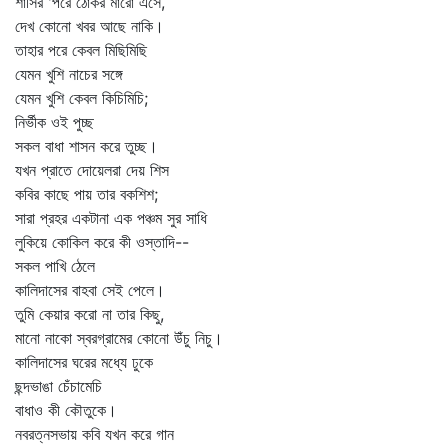
শাসির 'পরে ঠোকর মারো এসে,
দেখ কোনো খবর আছে নাকি।
তাহার পরে কেবল মিছিমিছি
যেমন খুশি নাচের সঙ্গে
যেমন খুশি কেবল কিচিমিচি;
নির্ভীক ওই পুচ্ছ
সকল বাধা শাসন করে তুচ্ছ।
যখন প্রাতে দোয়েলরা দেয় শিস
কবির কাছে পায় তার বকশিশ;
সারা প্রহর একটানা এক পঞ্চম সুর সাধি
লুকিয়ে কোকিল করে কী ওস্তাদি--
সকল পাখি ঠেলে
কালিদাসের বাহবা সেই পেলে।
তুমি কেয়ার করো না তার কিছু,
মানো নাকো স্বরগ্রামের কোনো উঁচু নিচু।
কালিদাসের ঘরের মধ্যে ঢুকে
ছন্দভাঙা চেঁচামেচি
বাধাও কী কৌতুকে।
নবরত্নসভায় কবি যখন করে গান