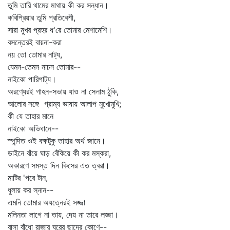
তুমি তারি থামের মাথায় কী কর সন্ধান।
কবিপ্রিয়ার তুমি প্রতিবেশী,
সারা মুখর প্রহর ধ'রে তোমার মেশামেশি।
বসন্তেরই বায়না-করা
নয় তো তোমার নাট্য,
যেমন-তেমন নাচন তোমার--
নাইকো পারিপাট্য।
অরণ্যেরই গাহন-সভায় যাও না সেলাম ঠুকি,
আলোর সঙ্গে গ্রাম্য ভাষায় আলাপ মুখোমুখি;
কী যে তাহার মানে
নাইকো অভিধানে--
স্পন্দিত ওই বক্ষটুকু তাহার অর্থ জানে।
ডাইনে বাঁয়ে ঘাড় বেঁকিয়ে কী কর মস্করা,
অকারণে সমস্ত দিন কিসের এত ত্বরা।
মাটির 'পরে টান,
ধুলায় কর স্নান--
এমনি তোমার অযত্নেরই সজ্জা
মলিনতা লাগে না তায়, দেয় না তারে লজ্জা।
বাসা বাঁধো রাজার ঘরের ছাদের কোণে--