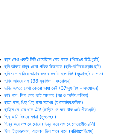
ছন্দে লেখা একটি চিঠি চেয়েছিলে মোর কাছে (শিলঙের চিঠি:পূরবী)
ছবি আঁকার মানুষ ওগো পথিক চিরকেলে (ছবি-আঁকিয়ে:ছড়ার ছবি)
ছবি ও গান নিয়ে আমার বলবার কথাটা বলে নিই (সূচনা:ছবি ও গান)
ছবির আসরে এল (38:স্ফুলিঙ্গ - সংযোজন)
ছবির জগতে যেথা কোনো ভাষা নেই (37:স্ফুলিঙ্গ - সংযোজন)
ছাই বলে, শিখা মোর ভাই আপনার (পর ও আত্মীয়:কণিকা)
ছাতা বলে, ধিক্‌ ধিক্‌ মাথা মহাশয় (যথাকর্তব্য:কণিকা)
ছাড়িস নে ধরে থাক এঁটে (ছাড়িস নে ধরে থাক এঁটে:গীতাঞ্জলি)
ছিনু আমি বিষাদে মগনা (দূত:মহুয়া)
ছিন্ন করে লও হে মোরে (ছিন্ন করে লও হে মোরে:গীতাঞ্জলি)
ছিল চিত্রকল্পনায়, এতকাল ছিল গানে গানে (পরিণয়:পরিশেষ)