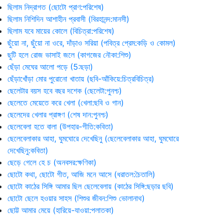
ছিলাম নিদ্রাগত (ছোটো প্রাণ:পরিশেষ)
ছিলাম নিশিদিন আশাহীন প্রবাসী (বিরহানন্দ:মানসী)
ছিলাম যবে মায়ের কোলে (বিচিত্রা:পরিশেষ)
ছুঁয়ো না, ছুঁয়ো না ওরে, দাঁড়াও সরিয়া (পবিত্র প্রেম:কড়ি ও কোমল)
ছুটি হলে রোজ ভাসাই জলে (কাগজের নৌকা:শিশু)
ছেঁড়া মেঘের আলো পড়ে (5:ছড়া)
ছেঁড়াখোঁড়া মোর পুরোনো খাতায় (ছবি-আঁকিয়ে:চিত্রবিচিত্র)
ছেলেটার বয়স হবে বছর দশেক (ছেলেটা:পুনশ্চ)
ছেলেতে মেয়েতে করে খেলা (খেলা:ছবি ও গান)
ছেলেদের খেলার প্রাঙ্গণ (শেষ দান:পুনশ্চ)
ছেলেবেলা হতে বালা (উপহার-গীতি:কবিতা)
ছেলেবেলাকার আহা, ঘুমঘোরে দেখেছিনু (ছেলেবেলাকার আহা, ঘুমঘোরে
দেখেছিনু:কবিতা)
ছেড়ে গেলে হে চ (অনবসর:ক্ষণিকা)
ছোটো কথা, ছোটো গীত, আজি মনে আসে (ধরাতল:চৈতালি)
ছোটো কাঠের সিঙ্গি আমার ছিল ছেলেবেলায় (কাঠের সিঙ্গি:ছড়ার ছবি)
ছোটো ছেলে হওয়ার সাহস (শিশুর জীবন:শিশু ভোলানাথ)
ছোট্ট আমার মেয়ে (হারিয়ে-যাওয়া:পলাতকা)