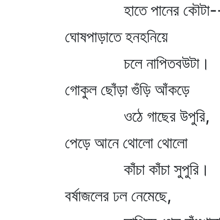
হাতে পানের কৌটা-
ঘোষপাড়াতে হনহনিয়ে
চলে নাপিতবউটা।
গোকুল ছোঁড়া গুঁড়ি আঁকড়ে
ওঠে গাছের উপুরি,
পেড়ে আনে থোলো থোলো
কাঁচা কাঁচা সুপুরি।
বর্ষাজলের ঢল নেমেছে,