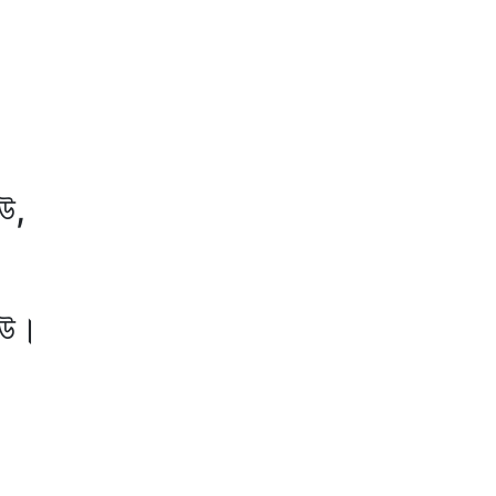
উ,
উ।