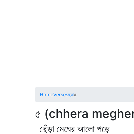
Home
Verses
ছড়া
৫
৫ (chhera megher
ছেঁড়া মেঘের আলো পড়ে