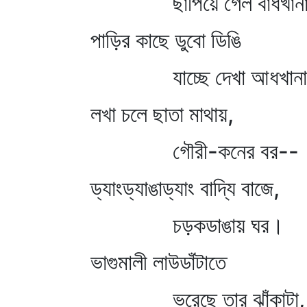
ছাপিয়ে গেল বাঁধখানা
পাড়ির কাছে ডুবো ডিঙি
যাচ্ছে দেখা আধখান
লখা চলে ছাতা মাথায়,
গৌরী-কনের বর--
ড্যাংড্যাঙাড্যাং বাদ্যি বাজে,
চড়কডাঙায় ঘর।
ভাগুমালী লাউডাঁটাতে
ভরেছে তার ঝাঁকাটা,