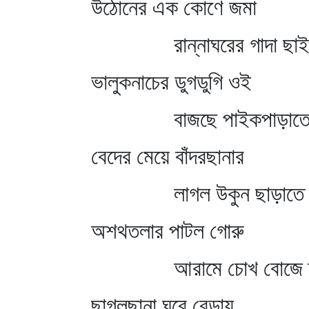
উঠোনের এক কোণে জমা
রান্নাঘরের গাদা ছা
ভালুকনাচের ডুগডুগি ওই
বাজছে পাইকপাড়াতে
বেদের মেয়ে বাঁদরছানার
লাগল উকুন ছাড়াতে
অশথতলার পাটল গোরু
আরামে চোখ বোজে ত
ছাগলছানা ঘুরে বেড়ায়