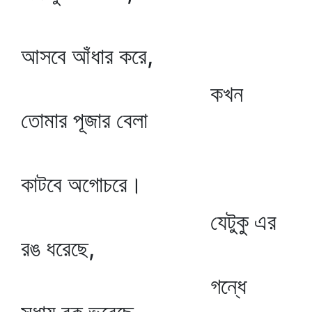
আসবে আঁধার করে,
কখন
তোমার পূজার বেলা
কাটবে অগোচরে।
যেটুকু এর
রঙ ধরেছে,
গন্ধে