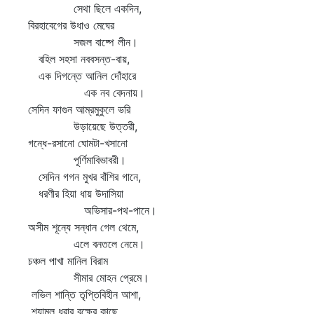
সেথা ছিলে একদিন,
বিরহাবেগের উধাও মেঘের
সজল বাষ্পে লীন।
বহিল সহসা নববসন্ত-বায়,
এক দিগন্তে আনিল দোঁহারে
এক নব বেদনায়।
সেদিন ফাগুন আম্রমুকুলে ভরি
উড়ায়েছে উত্তরী,
গন্ধে-রসানো ঘোমটা-খসানো
পূর্ণিমাবিভাবরী।
সেদিন গগন মুখর বাঁশির গানে,
ধরণীর হিয়া ধায় উদাসিয়া
অভিসার-পথ-পানে।
অসীম শূন্যে সন্ধান গেল থেমে,
এলে বনতলে নেমে।
চঞ্চল পাখা মানিল বিরাম
সীমার মোহন প্রেমে।
লভিল শান্তি তৃপ্তিবিহীন আশা,
শ্যামল ধরার বক্ষের কাছে