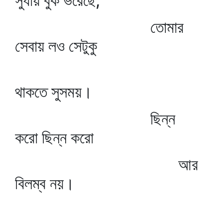
সুধায় বুক ভরেছে,
তোমার
সেবায় লও সেটুকু
থাকতে সুসময়।
ছিন্ন
করো ছিন্ন করো
আর
বিলম্ব নয়।