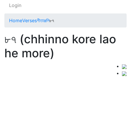
Login
Home
Verses
গীতাঞ্জলি
৮৭
৮৭ (chhinno kore lao
he more)