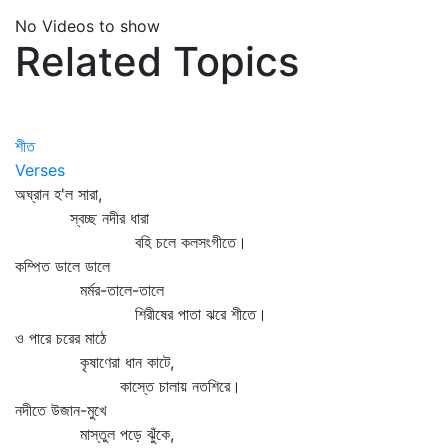
No Videos to show
Related Topics
শীত
Verses
অঘ্রান হ'ল সারা,
স্বচ্ছ নদীর ধারা
বহি চলে কলসংগীতে।
কম্পিত ডালে ডালে
মর্মর-তালে-তালে
শিরীষের পাতা ঝরে শীতে।
ও পারে চরের মাঠে
কৃষাণেরা ধান কাটে,
কাস্তে চালায় নতশিরে।
নদীতে উজান-মুখে
মাস্তুল পড়ে ঝুঁকে,