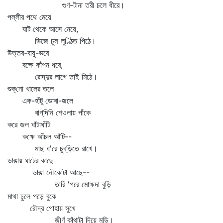
গুণ-টানা তরী চলে ধীরে।
পল্লীর পথে মেয়ে
ঘাট থেকে আসে নেয়ে,
ভিজে চুল লুণ্ঠিত পিঠে।
উত্তর-বায়ু-ভরে
বক্ষে কাঁপন ধরে,
রোদ্‌দুর লাগে তাই মিঠে।
শুক্‌নো খালের তলে
এক-হাঁটু ডোবা-জলে
বাগ্‌দিনি শেওলায় পাঁকে
করে জল ঘাঁটাঘাঁটি
কক্ষে আঁচল আঁটি--
মাছ ধ'রে চুব্‌ড়িতে রাখে।
ডাঙায় ঘাটের কাছে
ভাঙা নৌকোটা আছে--
তারি 'পরে মোক্ষদা বুড়ি
মাথা ঢুলে পড়ে বুকে
রৌদ্র পোহায় সুখে
জীর্ণ কাঁথাটা দিয়ে মুড়ি।