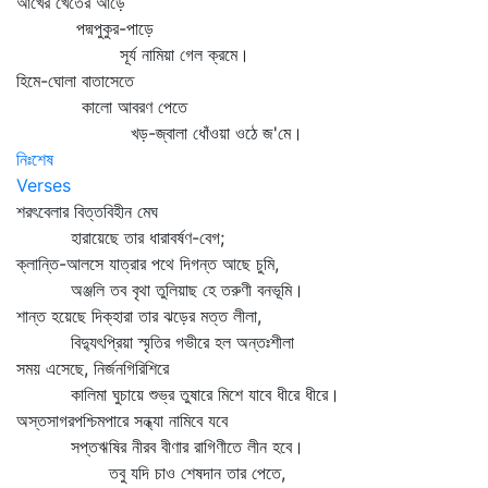
আখের খেতের আড়ে
পদ্মপুকুর-পাড়ে
সূর্য নামিয়া গেল ক্রমে।
হিমে-ঘোলা বাতাসেতে
কালো আবরণ পেতে
খড়-জ্বালা ধোঁওয়া ওঠে জ'মে।
নিঃশেষ
Verses
শরৎবেলার বিত্তবিহীন মেঘ
হারায়েছে তার ধারাবর্ষণ-বেগ;
ক্লান্তি-আলসে যাত্রার পথে দিগন্ত আছে চুমি,
অঞ্জলি তব বৃথা তুলিয়াছ হে তরুণী বনভূমি।
শান্ত হয়েছে দিক্‌হারা তার ঝড়ের মত্ত লীলা,
বিদ্যুৎপ্রিয়া স্মৃতির গভীরে হল অন্তঃশীলা
সময় এসেছে, নির্জনগিরিশিরে
কালিমা ঘুচায়ে শুভ্র তুষারে মিশে যাবে ধীরে ধীরে।
অস্তসাগরপশ্চিমপারে সন্ধ্যা নামিবে যবে
সপ্তঋষির নীরব বীণার রাগিণীতে লীন হবে।
তবু যদি চাও শেষদান তার পেতে,