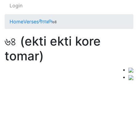
Login
Home
Verses
গীতাঞ্জলি
৬৪
৬৪ (ekti ekti kore
tomar)