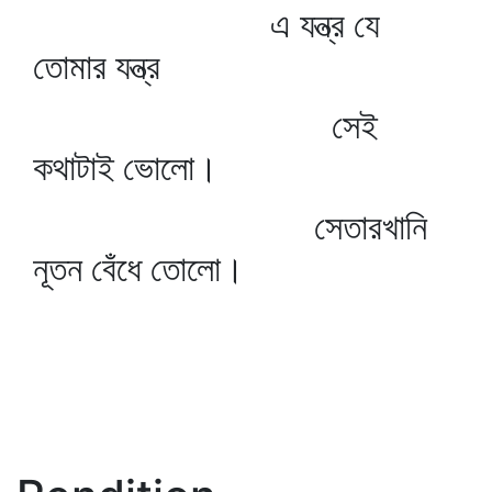
এ যন্ত্র যে
তোমার যন্ত্র
সেই
কথাটাই ভোলো।
সেতারখানি
নূতন বেঁধে তোলো।