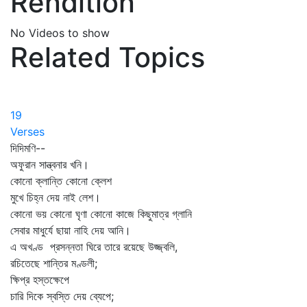
Rendition
No Videos to show
Related Topics
19
Verses
দিদিমণি--
অফুরান সান্ত্বনার খনি।
কোনো ক্লান্তি কোনো ক্লেশ
মুখে চিহ্ন দেয় নাই লেশ।
কোনো ভয় কোনো ঘৃণা কোনো কাজে কিছুমাত্র গ্লানি
সেবার মাধুর্যে ছায়া নাহি দেয় আনি।
এ অখণ্ড প্রসন্নতা ঘিরে তারে রয়েছে উজ্জ্বলি,
রচিতেছে শান্তির মণ্ডলী;
ক্ষিপ্র হস্তক্ষেপে
চারি দিকে স্বস্তি দেয় ব্যেপে;