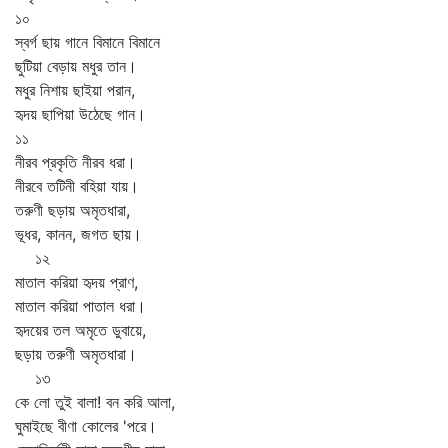
১০
স্বর্গ ছায় গানে বিমানে বিমানে
ছুটিয়া বেড়ায় মধুর তান।
মধুর নিশায় ছাইয়া পরান,
হৃদয় ছাপিয়া উঠেছে গান।
১১
নীরব প্রকৃতি নীরব ধরা।
নীরবে তটিনী বহিয়া যায়।
তরুণী ছড়ায় অমৃতধারা,
ভূধর, কানন, জগত ছায়।
১২
মাতাল করিয়া হৃদয় প্রাণ,
মাতাল করিয়া পাতাল ধরা।
হৃদয়ের তল অমৃতে ডুবায়ে,
ছড়ায় তরুণী অমৃতধারা।
১৩
কে লো তুই বালা! বন করি আলা,
ঘুমাইছে বীণা কোলের 'পরে।