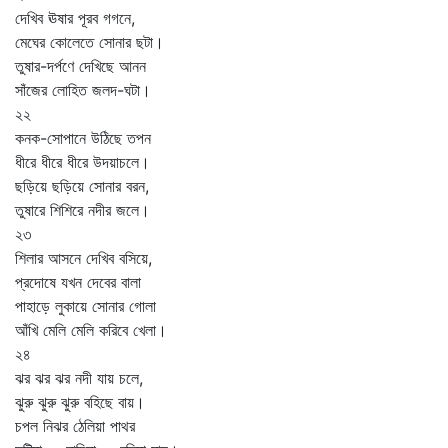
দেখিব ঊষার পূরব গগনে,
মেঘের কোলেতে সোনার ছটা।
তুষার-দর্পণে দেখিছে আনন
সাঁজের লোহিত জলদ-ঘটা।
২২
কনক-সোপানে উঠিছে তপন
ধীরে ধীরে ধীরে উদয়াচলে।
ছড়িয়ে ছড়িয়ে সোনার বরন,
তুষারে শিশিরে নদীর জলে।
২৩
শিলার আসনে দেখিব বসিয়ে,
প্রদোষে যখন দেবের বালা
পাহাড়ে লুকায়ে সোনার গোলা
আঁখি মেলি মেলি করিবে খেলা।
২৪
ঝর ঝর ঝর নদী যায় চলে,
ঝুরু ঝুরু ঝুরু বহিছে বায়।
চপল নিঝর ঠেলিয়া পাথর