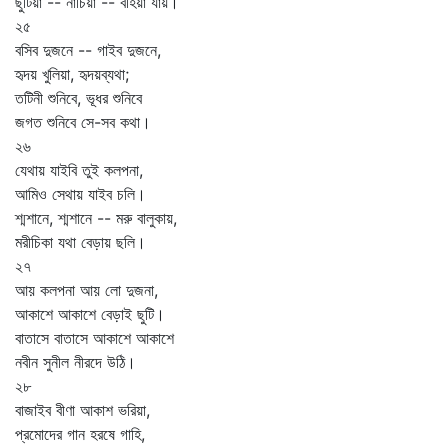
ছুটিয়া -- নাচিয়া -- বহিয়া যায়।
২৫
বসিব দুজনে -- গাইব দুজনে,
হৃদয় খুলিয়া, হৃদয়ব্যথা;
তটিনী শুনিবে, ভূধর শুনিবে
জগত শুনিবে সে-সব কথা।
২৬
যেথায় যাইবি তুই কলপনা,
আমিও সেথায় যাইব চলি।
শ্মশানে, শ্মশানে -- মরু বালুকায়,
মরীচিকা যথা বেড়ায় ছলি।
২৭
আয় কলপনা আয় লো দুজনা,
আকাশে আকাশে বেড়াই ছুটি।
বাতাসে বাতাসে আকাশে আকাশে
নবীন সুনীল নীরদে উঠি।
২৮
বাজাইব বীণা আকাশ ভরিয়া,
প্রমোদের গান হরষে গাহি,