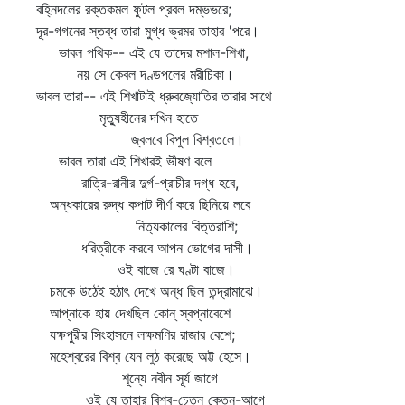
বহ্নিদলের রক্তকমল ফুটল প্রবল দম্ভভরে;
দূর-গগনের স্তব্ধ তারা মুগ্ধ ভ্রমর তাহার 'পরে।
ভাবল পথিক-- এই যে তাদের মশাল-শিখা,
নয় সে কেবল দণ্ডপলের মরীচিকা।
ভাবল তারা-- এই শিখাটাই ধ্রুবজ্যোতির তারার সাথে
মৃত্যুহীনের দখিন হাতে
জ্বলবে বিপুল বিশ্বতলে।
ভাবল তারা এই শিখারই ভীষণ বলে
রাত্রি-রানীর দুর্গ-প্রাচীর দগ্ধ হবে,
অন্ধকারের রুদ্ধ কপাট দীর্ণ করে ছিনিয়ে লবে
নিত্যকালের বিত্তরাশি;
ধরিত্রীকে করবে আপন ভোগের দাসী।
ওই বাজে রে ঘণ্টা বাজে।
চমকে উঠেই হঠাৎ দেখে অন্ধ ছিল তন্দ্রামাঝে।
আপ্‌নাকে হায় দেখছিল কোন্‌ স্বপ্নাবেশে
যক্ষপুরীর সিংহাসনে লক্ষমণির রাজার বেশে;
মহেশ্বরের বিশ্ব যেন লুঠ করেছে অট্ট হেসে।
শূন্যে নবীন সূর্য জাগে
ওই যে তাহার বিশ্ব-চেতন কেতন-আগে