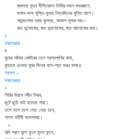
জ্বলছে নূতন দীপ্তিরতন তিমির-মথন শুভ্ররাগে;
মশাল-ভস্ম লুপ্তি-ধুলায় নিত্যদিনের সুপ্তি মাগে।
আনন্দলোক দ্বার খুলেছে, আকাশ পুলক-ময়--
জয় ভূলোকের, জয় দ্যুলোকের, জয় আলোকের জয়।
৪
Verses
৪
ঘুমের আঁধার কোটরের তলে স্বপ্নপাখির বাসা,
কুড়ায়ে এনেছে মুখর দিনের খসে-পড়া ভাঙা ভাষা॥
প্রলাপ ১
Verses
১
গিরির উরসে নবীন নিঝর,
ছুটে ছুটে অই হতেছে সারা।
তলে তলে তলে নেচে নেচে চলে,
পাগল তটিনী পাগলপারা।
২
হৃদি প্রাণ খুলে ফুলে ফুলে ফুলে,