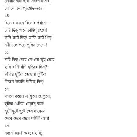
জ্যোতির্ম্ময়ী ছায়া স্বরগীয় মায়া,
ঢল ঢল ঢল প্রমোদ-ভরে।
১৪
বিভোর নয়নে বিভোর পরানে --
চারি দিক্‌ পানে চাহিস্‌ হেসে!
হাসি উঠে দিক্‌! ডাকি উঠে পিক্‌!
নদী ঢলে পড়ে পুলিন দেশে!!
১৫
চারি দিক্‌ চেয়ে কে লো তুই মেয়ে,
হাসি রাশি রাশি ছড়িয়ে দিস্‌?
আঁধার ছুটিয়া জোছনা ফুটিয়া
কিরণে উজলি উঠিছে দিশ্‌!
১৬
কমলে কমলে এ ফুলে ও ফুলে,
ছুটিয়া খেলিয়া বেড়াস্‌ বালা!
ছুটে ছুটে ছুটে খেলায় যেমন
মেঘে মেঘে মেঘে দামিনী-মালা।
১৭
নয়নে করুণা অধরে হাসি,