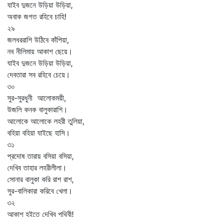
যাইব দুজনে উড়িয়া উড়িয়া,
অবাক জগত রহিবে চাহি!
২৯
জলধররাশি উঠিবে কাঁপিয়া,
নব নীলিমায় আকাশ ছেয়ে।
যাইব দুজনে উড়িয়া উড়িয়া,
দেবতারা সব রহিবে চেয়ে।
৩০
সুর-সুরধুনী আলোকময়ী,
উজলি কনক বালুকারাশি।
আলোকে আলোকে লহরী তুলিয়া,
বহিয়া বহিয়া যাইছে হাসি।
৩১
প্রদোষ তারায় বসিয়া বসিয়া,
দেখিব তাহার লহরীলীলা।
সোনার বালুকা করি রাশ রাশ,
সুর-বালিকারা করিবে খেলা।
৩২
আকাশ হইতে দেখিব পৃথিবী!