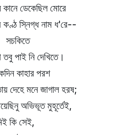
কেছিল মোরে
িগ্ধ নাম ধ'রে--
তে
নি দেখিতে।
াহার পরশ
হে মনে জাগাল হরষ;
ভিভূত মুহূর্তেই,
সেই,