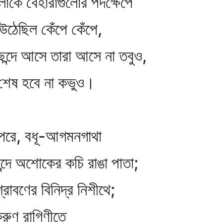
হারাগুলোর পদক্ষেপে
ঁপে কেঁপে,
সে তারা আসে না তবুও,
না কভুও।
, বধূ-আগমনগাথা
শোকের কচি রাঙা পাতা;
র বিনিদ্র নিশীথে;
াগিণীতে