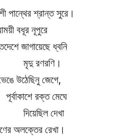
শ্রান্ত সুরে।
ূর নূপুরে
ে জাগায়েছে ধ্বনি
ণরণি।
িনু জেগে,
রক্ত মেঘে
 দেখা
ক্তের রেখা।