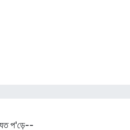
েত প'ড়ে--