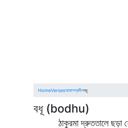
Home
Verses
আকাশপ্রদীপ
বধূ
বধূ (bodhu)
ঠাকুরমা দ্রুততালে ছড়া য