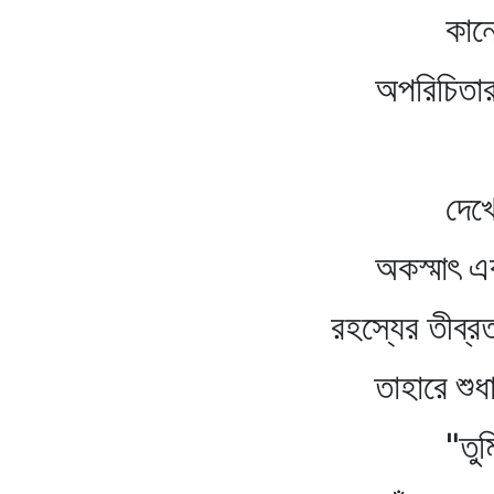
কানে কানে ডে
অপরিচিতার কণ্ঠ স্ন
সচকি
দেখে তবু পাই 
অকস্মাৎ একদিন ক
রহস্যের তীব্রতায় দে
তাহারে শুধায়েছিনু অ
"তুমিই কি 