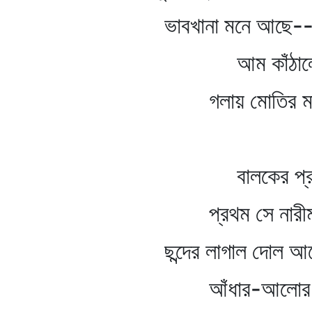
ভাবখানা মনে আছে-- "বউ 
আম কাঁঠালের ছ
গলায় মোতির মালা, সো
বালকের প্রা
প্রথম সে নারীমন্ত্র
ছন্দের লাগাল দোল আধোজা
আঁধার-আলোর দ্বন্দ্বে 