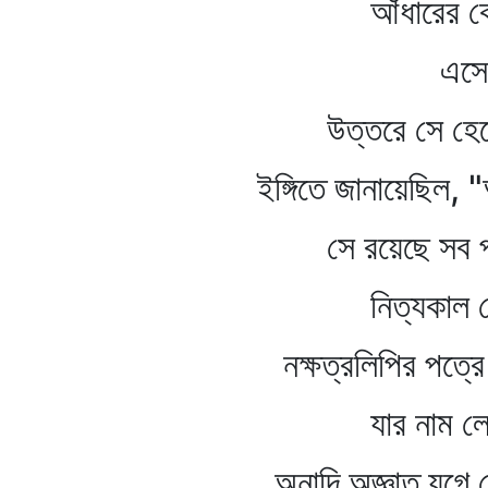
আঁধারের কোন্‌ ঘ
এসেছ আলো
উত্তরে সে হেনেছিল চ
ইঙ্গিতে জানায়েছিল, "আম
সে রয়েছে সব প্রত্যক
নিত্যকাল সে শুধ
নক্ষত্রলিপির পত্রে তো
যার নাম লেখা র
অনাদি অজ্ঞাত যুগে সে চড়