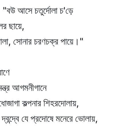
আসে চতুর্দোলা চ'ড়ে
ায়ে,
নার চরণচক্র পায়ে।"
ণে
 আগমনীগানে
গা কল্পনার শিহরদোলায়,
যে প্রদোষে মনেরে ভোলায়,