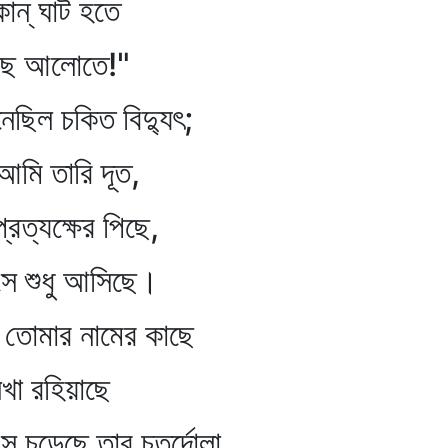
াট হতে
তে!"
কিত বিদ্যুৎ;
ি তারি দূত,
্ষের পিছে,
ু আসিছে।
মার নামের কাছে
হিয়াছে
েছে তার চতুর্দোলা,