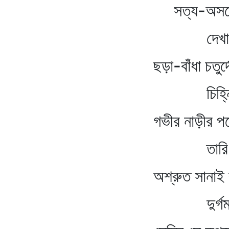
সত্য-অসত্যের মাঝ
দেখা দেয় ছায়া
ছড়া-বাঁধা চতুর্দোলা চ
চিহ্নিত করেছে
গভীর নাড়ীর পথে অদৃশ্
তারি প্রান্
অশ্রুত সানাই বাজে অনি
দুর্গম চিন্তার 