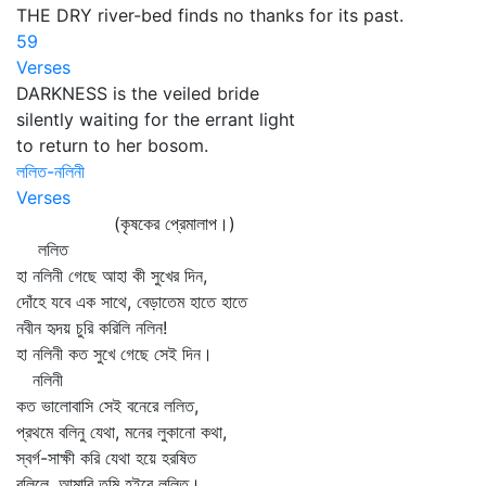
THE DRY river-bed finds no thanks for its past.
59
Verses
DARKNESS is the veiled bride
silently waiting for the errant light
to return to her bosom.
ললিত-নলিনী
Verses
(কৃষকের প্রেমালাপ।)
ললিত
হা নলিনী গেছে আহা কী সুখের দিন,
দোঁহে যবে এক সাথে, বেড়াতেম হাতে হাতে
নবীন হৃদয় চুরি করিলি নলিন!
হা নলিনী কত সুখে গেছে সেই দিন।
নলিনী
কত ভালোবাসি সেই বনেরে ললিত,
প্রথমে বলিনু যেথা, মনের লুকানো কথা,
স্বর্গ-সাক্ষী করি যেথা হয়ে হরষিত
বলিলে, আমারি তুমি হইবে ললিত।