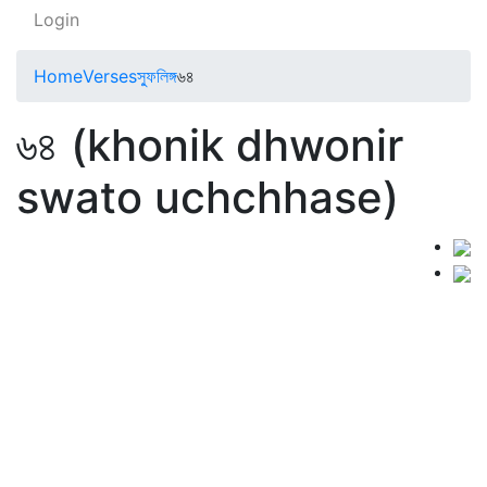
Login
Home
Verses
স্ফুলিঙ্গ
৬৪
৬৪ (khonik dhwonir
swato uchchhase)