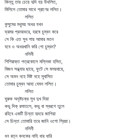
কিন্তু তার চেয়ে হৃদি হয় উথলিত,
মিলিলে তোমার সাথে প্রাণের ললিত।
ললিত
কুসুমের মধুময় অধর যখন
ভ্রমর প্রনয়ভরে, হরষে চুম্বন করে
সে কি এত সুখ পায় আমার মতন
যবে ও অধরখানি করি গো চুম্বন?
নলিনী
শিশিরাক্ত পত্রকোলে মল্লিকা হসিত,
বিজন সন্ধ্যার ছায়ে, ফুটে সে মলয়বায়ে,
সে অমন নহে মিষ্ট নহে সুবাসিত
তোমার চুম্বন আহা যেমন ললিত।
ললিত
ঘুরুক অদৃষ্টচক্র সুখ দুখ দিয়া
কভু দিক্‌ রসাতলে, কভু বা স্বরগে তুলে
রহিবে একটি চিন্তা হৃদয়ে জাগিয়া
সে চিন্তা তোমারি তরে জানি ওগো প্রিয়া।
নলিনী
ধন রত্ন কনকের নাহি ধার ধারি