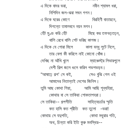
এ দিকে বাদর ভরা, নবীন শ্যামল ধরা,
নিশিদিন জল-ঝরা সঘন গগন।
এ দিকে ঘরের কোণে বিরহিণী বাতায়নে,
দিগন্তে তমালবনে নয়ন মগন।
হেঁট মুণ্ড করি হেঁট মিছে কর তফভঢ়তঢ়ন,
খালি রেখে খালি পেট ভরিছ কাগজ।
এ দিকে যে গোরা মিলে কালা বন্ধু লুটে নিলে,
তার বেলা কী করিলে নাই কোনো খোঁজ।
দেখিছ না আঁখি খুলে ম্যাঞ্চেস্ট্র লিভারপুলে
দেশী শিল্প জলে গুলে করিল পভশভড়ব।
"আষাঢ়ে গল্প' সে কই, সেও বুঝি গেল ওই
আমাদের নিতান্তই দেশের জিনিস।
তুমি আছ কোথা গিয়া, আমি আছি শূন্যহিয়া,
কোথায় বা সে তাকিয়া শোকতাপহরা।
সে তাকিয়া-- গল্পগীতি সাহিত্যচর্চার স্মৃতি
কত হাসি কত প্রীতি কত তুলো -ভরা!
কোথায় সে যদুপতি, কোথা মথুরার গতি,
অথ, চিন্তা করি ইতি কুরু মনস্থির--