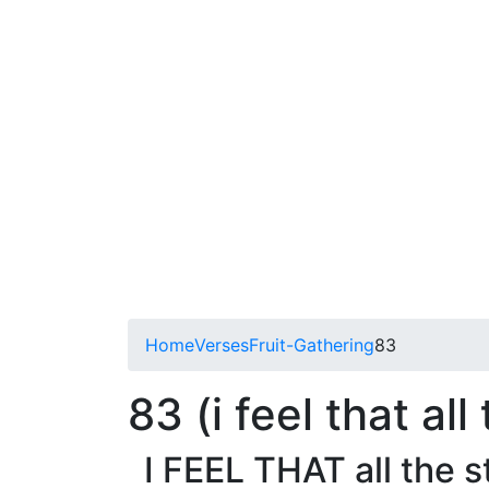
Home
Verses
Fruit-Gathering
83
83 (i feel that all
I FEEL THAT all the s