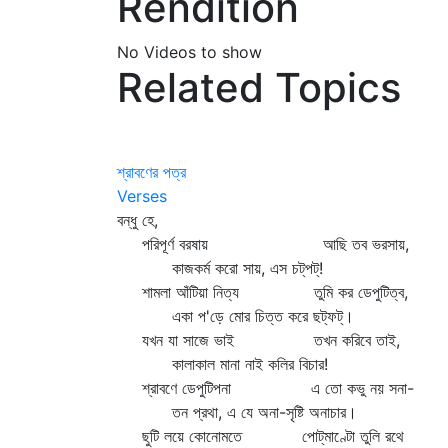
Rendition
No Videos to show
Related Topics
শ্রাবণের পত্র
Verses
বন্ধু হে,
পরিপূর্ণ বরষায় আছি তব ভরসায়,
কাজকর্ম করো সায়, এস চট্‌পট্‌!
শামলা আঁটিয়া নিত্য তুমি কর ডেপুটিত্ব,
একা প'ড়ে মোর চিত্ত করে ছট্‌ফট্‌।
যখন যা সাজে ভাই তখন করিবে তাই,
কালাকাল মানা নাই কলির বিচার!
শ্রাবণে ডেপুটিপনা এ তো কভু নয় সনা-
তন প্রথা, এ যে অনা-সৃষ্টি অনাচার।
ছুটি লয়ে কোনোমতে পোট্‌মাণ্টো তুলি রথে