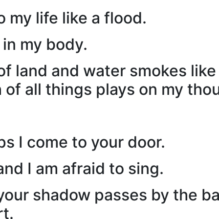
my life like a flood.
 in my body.
 of land and water smokes like
 of all things plays on my thou
s I come to your door.
and I am afraid to sing.
l your shadow passes by the ba
rt.