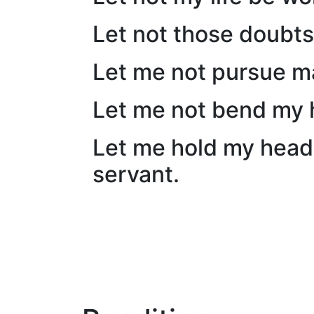
Let not those doubts
Let me not pursue m
Let me not bend my h
Let me hold my head 
servant.