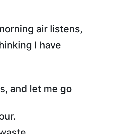
orning air listens,
hinking I have
s, and let me go
our.
 waste.