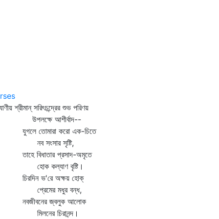
9
rses
যাণীয় শ্রীমান্‌ সরিৎচন্দ্রের শুভ পরিণয়
পলক্ষে আশীর্বাদ--
গলে তোমারা করো এক-চিতে
ব সংসার সৃষ্টি,
হে বিধাতার প্রসাদ-অমৃতে
োক কল্যাণ বৃষ্টি।
রদিন ভ'রে অক্ষয় হোক্‌
্রেমের মধুর বন্ধ,
বজীবনের জ্বলুক আলোক
িলনের চিরানন্দ।