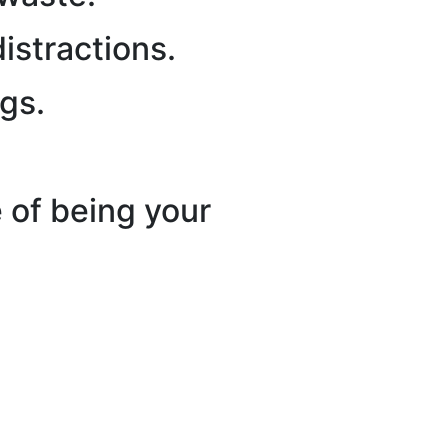
istractions.
gs.
 of being your