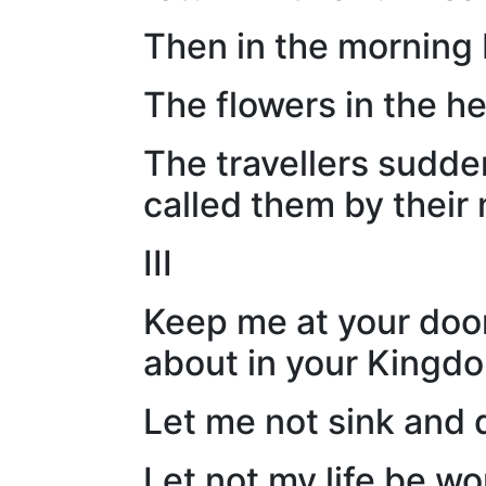
Then in the morning I
The flowers in the h
The travellers sudden
called them by their
III
Keep me at your door
about in your Kingdo
Let me not sink and 
Let not my life be wo