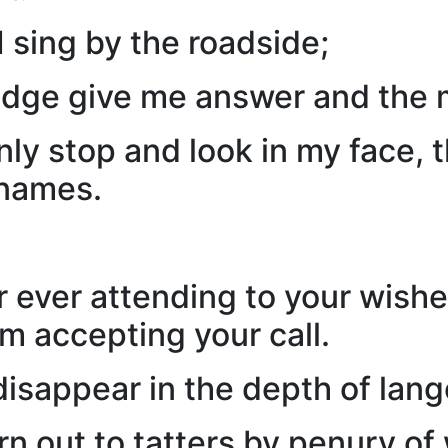
 sing by the roadside;
edge give me answer and the m
ly stop and look in my face, t
 names.
 ever attending to your wishe
m accepting your call.
disappear in the depth of lang
rn out to tatters by penury of