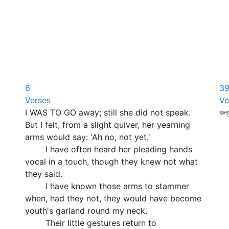
6
3
Verses
Ve
I WAS TO GO away; still she did not speak.
কল্
But I felt, from a slight quiver, her yearning
উ
arms would say: 'Ah no, not yet.'
যু
I have often heard her pleading hands
ন
vocal in a touch, though they knew not what
তা
they said.
হ
I have known those arms to stammer
চি
when, had they not, they would have become
প
youth's garland round my neck.
ন
Their little gestures return to
ম