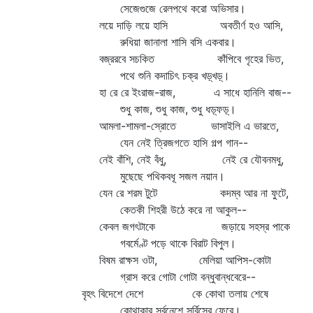
সেজেগুজে রেলপথে করো অভিসার।
লয়ে দাড়ি লয়ে হাসি অবতীর্ণ হও আসি,
রুধিয়া জানালা শাসি বসি একবার।
বজ্ররবে সচকিত কাঁপিবে গৃহের ভিত,
পথে শুনি কদাচিৎ চক্র খড়্‌খড়্‌।
হা রে রে ইংরাজ-রাজ, এ সাধে হানিলি বাজ--
শুধু কাজ, শুধু কাজ, শুধু ধড়্‌ফড়্‌।
আমলা-শামলা-স্রোতে ভাসাইলি এ ভারতে,
যেন নেই ত্রিজগতে হাসি গল্প গান--
নেই বাঁশি, নেই বঁধু, নেই রে যৌবনমধু,
মুছেছে পথিকবধূ সজল নয়ান।
যেন রে শরম টুটে কদম্ব আর না ফুটে,
কেতকী শিহরী উঠে করে না আকুল--
কেবল জগৎটাকে জড়ায়ে সহস্র পাকে
গবর্মেণ্ট পড়ে থাকে বিরাট বিপুল।
বিষম রাক্ষস ওটা, মেলিয়া আপিস-কোটা
গ্রাস করে গোটা গোটা বন্ধুবান্ধবেরে--
বৃহৎ বিদেশে দেশে কে কোথা তলায় শেষে
কোথাকার সর্বনেশে সর্বিসের ফেরে।