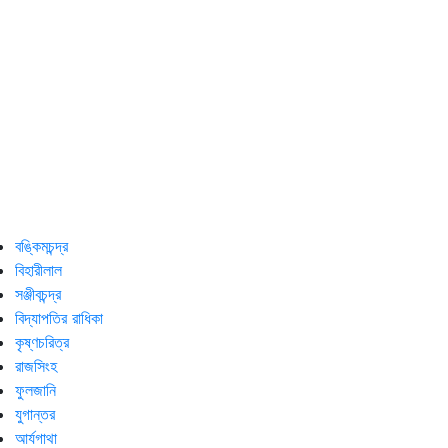
বঙ্কিমচন্দ্র
বিহারীলাল
সঞ্জীবচন্দ্র
বিদ্যাপতির রাধিকা
কৃষ্ণচরিত্র
রাজসিংহ
ফুলজানি
যুগান্তর
আর্যগাথা