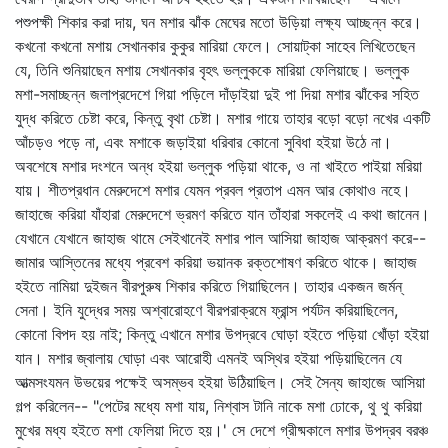
পশুপক্ষী শিকার করা দায়, ঘন মশার ঝাঁক মেঘের মতো উড়িয়া লক্ষ্য আচ্ছন্ন করে।
কখনো কখনো মশায় সেখানকার কুকুর মারিয়া ফেলে। সোয়াট্‌কা সাহেব লিখিতেছেন
যে, তিনি শুনিয়াছেন মশায় সেখানকার বৃহৎ ভল্লুককে মারিয়া ফেলিয়াছে। ভল্লুক
মশা-সমাচ্ছন্ন জলাপ্রদেশে গিয়া পড়িলে দাঁড়াইয়া দুই পা দিয়া মশার ঝাঁকের সহিত
যুদ্ধ করিতে চেষ্টা করে, কিন্তু বৃথা চেষ্টা। মশার গায়ে তাহার বড়ো বড়ো নখের একটি
আঁচড়ও পড়ে না, এবং মশাকে জড়াইয়া ধরিবার কোনো সুবিধা হইয়া উঠে না।
অবশেষে মশার দংশনে অন্ধ হইয়া ভল্লুক পড়িয়া থাকে, ও না খাইতে পাইয়া মরিয়া
যায়। শীতপ্রধান মেরুদেশে মশার যেমন প্রবল প্রতাপ এমন আর কোথাও নহে।
জাহাজে করিয়া যাঁহারা মেরুদেশে ভ্রমণ করিতে যান তাঁহারা সকলেই এ কথা জানেন।
যেখানে যেখানে জাহাজ থামে সেইখানেই মশার পাল আসিয়া জাহাজ আক্রমণ করে--
জামার আস্তিনের মধ্যে প্রবেশ করিয়া ভয়ানক রক্তশোষণ করিতে থাকে। জাহাজ
হইতে নামিয়া দুইজন বীরপুরুষ শিকার করিতে গিয়াছিলেন। তাহার একজন জর্মন্‌
সেনা। ইনি যুদ্ধের সময় অশ্বারোহণে বীরপরাক্রমে ফ্রান্স পর্যটন করিয়াছিলেন,
কোনো বিপদ হয় নাই; কিন্তু এখানে মশার উপদ্রবে ঘোড়া হইতে পড়িয়া খোঁড়া হইয়া
যান। মশার জ্বালায় ঘোড়া এবং আরোহী এমনই অস্থির হইয়া পড়িয়াছিলেন যে
আত্মসংযমন উভয়ের পক্ষেই অসম্ভব হইয়া উঠিয়াছিল। সেই সৈন্য জাহাজে আসিয়া
গল্প করিলেন-- "পেটের মধ্যে মশা যায়, নিশ্বাস টানি নাকে মশা ঢোকে, থু থু করিয়া
মুখের মধ্য হইতে মশা ফেলিয়া দিতে হয়।' সে দেশে গ্রীষ্মকালে মশার উপদ্রব বরঞ্চ