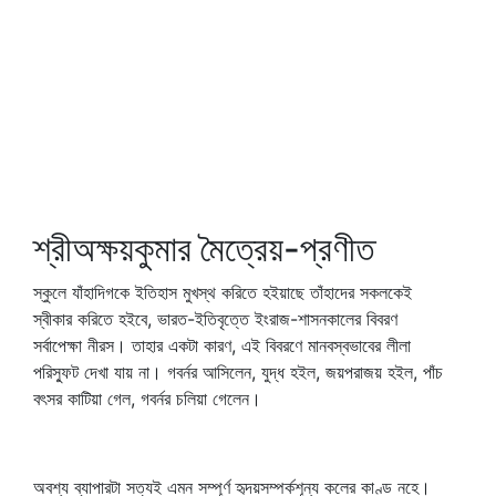
শ্রীঅক্ষয়কুমার মৈত্রেয়-প্রণীত
স্কুলে যাঁহাদিগকে ইতিহাস মুখস্থ করিতে হইয়াছে তাঁহাদের সকলকেই
স্বীকার করিতে হইবে, ভারত-ইতিবৃত্তে ইংরাজ-শাসনকালের বিবরণ
সর্বাপেক্ষা নীরস। তাহার একটা কারণ, এই বিবরণে মানবস্বভাবের লীলা
পরিস্ফুট দেখা যায় না। গবর্নর আসিলেন, যুদ্ধ হইল, জয়পরাজয় হইল, পাঁচ
বৎসর কাটিয়া গেল, গবর্নর চলিয়া গেলেন।
অবশ্য ব্যাপারটা সত্যই এমন সম্পূর্ণ হৃদয়সম্পর্কশূন্য কলের কাণ্ড নহে।