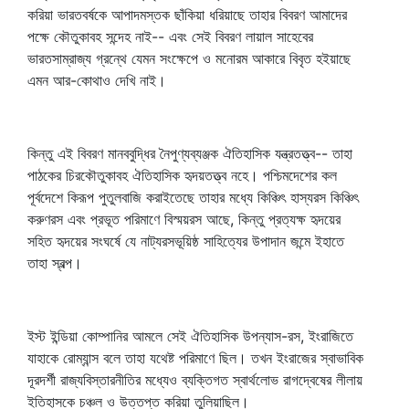
করিয়া ভারতবর্ষকে আপাদমস্তক ছাঁকিয়া ধরিয়াছে তাহার বিবরণ আমাদের
পক্ষে কৌতুকাবহ সন্দেহ নাই-- এবং সেই বিবরণ লায়াল সাহেবের
ভারতসাম্রাজ্য গ্রন্থে যেমন সংক্ষেপে ও মনোরম আকারে বিবৃত হইয়াছে
এমন আর-কোথাও দেখি নাই।
কিন্তু এই বিবরণ মানববুদ্ধির নৈপুণ্যব্যঞ্জক ঐতিহাসিক যন্ত্রতত্ত্ব-- তাহা
পাঠকের চিরকৌতুকাবহ ঐতিহাসিক হৃদয়তত্ত্ব নহে। পশ্চিমদেশের কল
পূর্বদেশে কিরূপ পুতুলবাজি করাইতেছে তাহার মধ্যে কিঞ্চিৎ হাস্যরস কিঞ্চিৎ
করুণরস এবং প্রভূত পরিমাণে বিস্ময়রস আছে, কিন্তু প্রত্যক্ষ হৃদয়ের
সহিত হৃদয়ের সংঘর্ষে যে নাট্যরসভূয়িষ্ঠ সাহিত্যের উপাদান জন্মে ইহাতে
তাহা স্বল্প।
ইস্ট ইন্ডিয়া কোম্পানির আমলে সেই ঐতিহাসিক উপন্যাস-রস, ইংরাজিতে
যাহাকে রোম্যান্স বলে তাহা যথেষ্ট পরিমাণে ছিল। তখন ইংরাজের স্বাভাবিক
দূরদর্শী রাজ্যবিস্তারনীতির মধ্যেও ব্যক্তিগত স্বার্থলোভ রাগদ্বেষের লীলায়
ইতিহাসকে চঞ্চল ও উত্তপ্ত করিয়া তুলিয়াছিল।