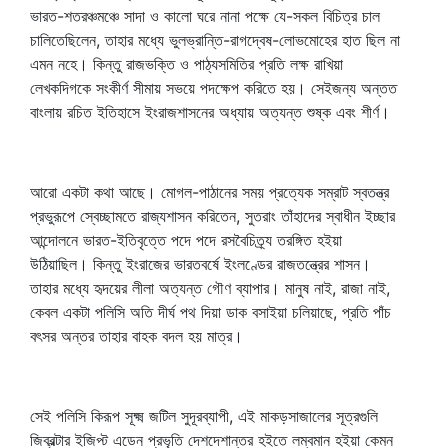
ভারত-শতরঞ্চমঞ্চে সাদা ও কালো ঘরে নানা পক্ষে যে-সকল বিচিত্র চাল
চালিতেছিলেন, তাহার মধ্যে ভুলভ্রান্তি-রাগদ্বেষ-লোভমোহের হাত ছিল না
এমন নহে। কিন্তু রাজভক্তি ও পাঠ্যসমিতির প্রতি লক্ষ রাখিয়া
লেখকদিগকে সংকীর্ণ সীমায় সভয়ে পদক্ষেপ করিতে হয়। সেইজন্য অন্তত
বাংলায় রচিত ইতিহাসে ইংরাজশাসনের অধ্যায় অত্যন্ত শুষ্ক এবং শীর্ণ।
আরো একটা কথা আছে। মোগল-পাঠানের সময় প্রত্যেক সম্রাট স্বতন্ত্র
প্রভুরূপে স্বেচ্ছামতে রাজ্যশাসন করিতেন, সুতরাং তাঁহাদের স্বাধীন ইচ্ছার
আন্দোলনে ভারত-ইতিবৃত্তে পদে পদে রসবৈচিত্র্য তরঙ্গিত হইয়া
উঠিয়াছিল। কিন্তু ইংরাজের ভারতবর্ষে ইংলণ্ডের রাজতন্ত্রের শাসন।
তাহার মধ্যে হৃদয়ের লীলা অত্যন্ত গৌণ ব্যাপার। মানুষ নাই, রাজা নাই,
কেবল একটা পলিসি অতি দীর্ঘ পথ দিয়া ডাক বসাইয়া চলিয়াছে, প্রতি পাঁচ
বৎসর অন্তর তাহার বাহক বদল হয় মাত্র।
সেই পলিসি কিরূপ সূক্ষ্ম জটিল সুদূরব্যাপী, এই মাকড়সাজালের সূত্রগুলি
জিব্রল্টার ইজিপ্ট এডেন প্রভৃতি দেশদেশান্তর হইতে লম্বমান হইয়া কেমন