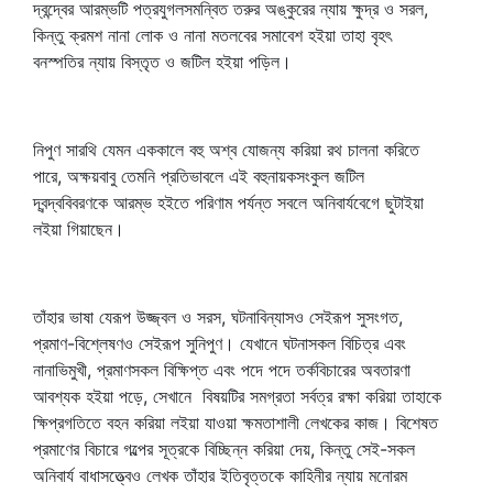
দ্বন্দ্বের আরম্ভটি পত্রযুগলসমন্বিত তরুর অঙ্কুরের ন্যায় ক্ষুদ্র ও সরল,
কিন্তু ক্রমশ নানা লোক ও নানা মতলবের সমাবেশ হইয়া তাহা বৃহৎ
বনস্পতির ন্যায় বিস্তৃত ও জটিল হইয়া পড়িল।
নিপুণ সারথি যেমন এককালে বহু অশ্ব যোজন্য করিয়া রথ চালনা করিতে
পারে, অক্ষয়বাবু তেমনি প্রতিভাবলে এই বহুনায়কসংকুল জটিল
দ্বন্দ্ববিবরণকে আরম্ভ হইতে পরিণাম পর্যন্ত সবলে অনিবার্যবেগে ছুটাইয়া
লইয়া গিয়াছেন।
তাঁহার ভাষা যেরূপ উজ্জ্বল ও সরস, ঘটনাবিন্যাসও সেইরূপ সুসংগত,
প্রমাণ-বিশ্লেষণও সেইরূপ সুনিপুণ। যেখানে ঘটনাসকল বিচিত্র এবং
নানাভিমুখী, প্রমাণসকল বিক্ষিপ্ত এবং পদে পদে তর্কবিচারের অবতারণা
আবশ্যক হইয়া পড়ে, সেখানে বিষয়টির সমগ্রতা সর্বত্র রক্ষা করিয়া তাহাকে
ক্ষিপ্রগতিতে বহন করিয়া লইয়া যাওয়া ক্ষমতাশালী লেখকের কাজ। বিশেষত
প্রমাণের বিচারে গল্পের সূত্রকে বিচ্ছিন্ন করিয়া দেয়, কিন্তু সেই-সকল
অনিবার্য বাধাসত্ত্বেও লেখক তাঁহার ইতিবৃত্তকে কাহিনীর ন্যায় মনোরম