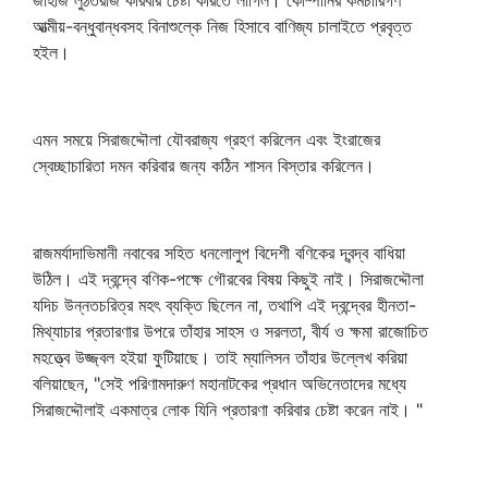
জাহাজ লুঠতরাজ করিবার চেষ্টা করিতে লাগিল। কোম্পানির কর্মচারিগণ
আত্মীয়-বন্ধুবান্ধবসহ বিনাশুল্কে নিজ হিসাবে বাণিজ্য চালাইতে প্রবৃত্ত
হইল।
এমন সময়ে সিরাজদ্দৌলা যৌবরাজ্য গ্রহণ করিলেন এবং ইংরাজের
স্বেচ্ছাচারিতা দমন করিবার জন্য কঠিন শাসন বিস্তার করিলেন।
রাজমর্যাদাভিমানী নবাবের সহিত ধনলোলুপ বিদেশী বণিকের দ্বন্দ্ব বাধিয়া
উঠিল। এই দ্বন্দ্বে বণিক-পক্ষে গৌরবের বিষয় কিছুই নাই। সিরাজদ্দৌলা
যদিচ উন্নতচরিত্র মহৎ ব্যক্তি ছিলেন না, তথাপি এই দ্বন্দ্বের হীনতা-
মিথ্যাচার প্রতারণার উপরে তাঁহার সাহস ও সরলতা, বীর্য ও ক্ষমা রাজোচিত
মহত্ত্বে উজ্জ্বল হইয়া ফুটিয়াছে। তাই ম্যালিসন তাঁহার উল্লেখ করিয়া
বলিয়াছেন, "সেই পরিণামদারুণ মহানাটকের প্রধান অভিনেতাদের মধ্যে
সিরাজদ্দৌলাই একমাত্র লোক যিনি প্রতারণা করিবার চেষ্টা করেন নাই। "