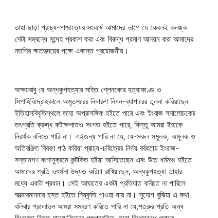
তাহা ছাড়া প্রাচ্য-পাশ্চাত্যের সংঘর্ষে আমাদের ভাগে যে কেবলই কলঙ্ক
সেটা সম্বন্ধে সন্দেহ প্রকাশ করা এবং বিরুদ্ধ প্রমাণ আনয়ন করা আমাদের
নতশির ক্ষতহৃদয়ের পক্ষে একান্ত প্রয়োজনীয়।
অক্ষয়বাবু যে অন্ধকূপহত্যার সহিত গ্লেনকোর হত্যাকাণ্ড ও
সিপাহিবিদ্রোহকালে অমৃতসরের নিদারুণ নিধন-ব্যাপারের তুলনা করিয়াছেন
ইতিহাসবিবৃতিস্থলে তাহা অপ্রাসঙ্গিক হইতে পারে এবং ইংরাজ সমালোচকের
তৎপ্রতি ক্রুদ্ধ কটাক্ষপাতও সংগত হইতে পারে, কিন্তু আমরা ইহাকে
নিরর্থক বলিতে পারি না। এইজন্য পারি না যে, যে-সকল সমূলক, অমূলক ও
অতিরঞ্জিত বিবরণ পাঠ করিয়া প্রাচ্য-চরিত্রের নির্দয় বর্বরতায় ইংরাজ-
সন্তানগণ বংশানুক্রমে কন্টকিত হইয়া আসিতেছেন এবং উচ্চ ধর্মমঞ্চ হইতে
আমাদের প্রতি ভৎর্সনা উদ্যত করিয়া রাখিয়াছেন, অন্ধকূপহত্যা তাহার
মধ্যে একটা প্রধান। সেই আঘাতের একটা প্রতিঘাত করিতে না পারিলে
আত্মাবমাননার হস্ত হইতে নিষ্কৃতি পাওয়া যায় না। সুযোগ বুঝিয়া এ কথা
বলিবার প্রলোভন আমরা সম্বরণ করিতে পারি না যে,শত্রুর প্রতি অন্ধ