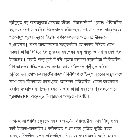
শ্রীযুক্ত বাবু অক্ষয়কুমার মৈত্রেয় তাঁহার "সিরাজদ্দৌলা' গ্রন্থে ঐতিহাসিক
রহস্যের যেখানে যবনিকা উত্তোলন করিয়াছেন সেখানে মোগল-সাম্রাজ্যের
পতনোন্মুখ প্রাসাদদ্বারে ইংরাজ বণিকসম্প্রদায় অত্যন্ত দীনভাবে
দণ্ডায়মান। তখন ভারতক্ষেত্রে সংহারশক্তি যতপ্রকার বিচিত্র বেশে
সঞ্চরণ করিয়া ফিরিতেছিল তন্মধ্যে সর্বাপেক্ষা সাধু শান্ত ও দরিদ্র বেশ ছিল
ইংরাজের। মারাঠি অশ্বপৃষ্ঠে দিগ্‌দিগন্তরে কালানল জ্বালাইয়া ফিরিতেছিল,
শিখ ভারতের পশ্চিমপ্রান্তে আপন দুর্জয় শক্তিকে পুঞ্জীভূত করিয়া
তুলিতেছিল, মোগল-সম্রাটের রাজপ্রতিনিধিগণ সেই-যুগান্তরের সন্ধ্যাকাশে
ক্ষণে ক্ষণে বিদ্রোহের রক্তধ্বজা আন্দোলন করিতেছিল, কেবল কয়েকজন
ইংরাজ সওদাগর বাণিজ্যের বস্তা মাথায় করিয়া সম্রাটের প্রাসাদসোপানে
প্রসাদচ্ছায়ায় অত্যন্ত বিনম্রভাবে আশ্রয় লইয়াছিল।
মাতামহ আলিবর্দির ক্রোড়ে নবাব-রাজহর্ম্যে সিরাজদ্দৌলা যখন শিশু, তখন
ভাবী ইংরাজ-রাজমহিমাও কলিকাতায় সওদাগরের কুঠিতে ভূমিষ্ঠ হইয়া
অসহায় শিশুলীলা যাপন করিতেছিল। উভয়ের মধ্যে একটি অদৃষ্ট বন্ধন