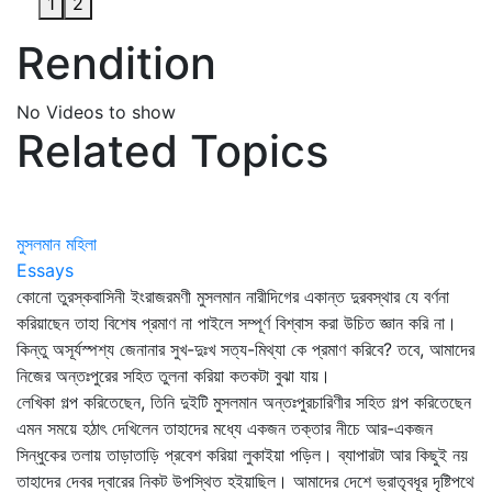
1
2
Rendition
No Videos to show
Related Topics
মুসলমান মহিলা
Essays
কোনো তুরস্কবাসিনী ইংরাজরমণী মুসলমান নারীদিগের একান্ত দুরবস্থার যে বর্ণনা
করিয়াছেন তাহা বিশেষ প্রমাণ না পাইলে সম্পূর্ণ বিশ্বাস করা উচিত জ্ঞান করি না।
কিন্তু অসূর্যস্পশ্য জেনানার সুখ-দুঃখ সত্য-মিথ্যা কে প্রমাণ করিবে? তবে, আমাদের
নিজের অন্তঃপুরের সহিত তুলনা করিয়া কতকটা বুঝা যায়।
লেখিকা গল্প করিতেছেন, তিনি দুইটি মুসলমান অন্তঃপুরচারিণীর সহিত গল্প করিতেছেন
এমন সময়ে হঠাৎ দেখিলেন তাহাদের মধ্যে একজন তক্তার নীচে আর-একজন
সিন্ধুকের তলায় তাড়াতাড়ি প্রবেশ করিয়া লুকাইয়া পড়িল। ব্যাপারটা আর কিছুই নয়
তাহাদের দেবর দ্বারের নিকট উপস্থিত হইয়াছিল। আমাদের দেশে ভ্রাতৃবধূর দৃষ্টিপথে