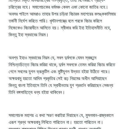
হিংস্রতা বিকৃত মানবচরিত্রের পশুপ্রবৃত্তি, তাহা বিশেষরূপে প্রাচ্য-
চরিত্রের নহে। সমালোচকের ধর্মমঞ্চ কেবল একা কোনো জাতির নহে।
অবসর পাইলে আমরাও তাহার উপর চড়িয়া বিচারক মহাশয়ের কলঙ্ককালিমায়
তর্জনী নির্দেশ করিতে পারি। খৃস্টানশাস্ত্রে বলে পরকে বিচার করিলে
নিজেকেও বিচারাধীনে আসিতে হয়। স্বীকার করি ইহা ইতিহাসনীতি নহে,
কিন্তু ইহা স্বভাবের নিয়ম।
অবশ্য ইহাও স্বভাবের নিয়ম যে, সবল দুর্বলকে যেমন স্বচ্ছন্দে
নিশ্চিন্তচিত্তে বিচার করিয়া থাকে, দুর্বল সবলকে তেমন করিয়া বিচার করিতে
গেলে সবলের যুগল ভ্রূকুটিল এবং মুষ্টিযুগল উদ্যত হইয়া উঠিতে পারে।
অক্ষয়বাবু হয়তো আদিম প্রকৃতির সেই রূঢ় নিয়মের অধীন আসিয়াছেন
কিন্তু বাংলা ইতিহাসে তিনি যে স্বাধীনতার যুগ প্রবর্তন করিয়াছেন সেজন্য
তিনি বঙ্গসাহিত্যে ধন্য হইয়া থাকিবেন।
সমালোচক মহাশয় এ কথা স্মরণ করাইয়া দিয়াছেন যে, মুসলমান-রাজ্যকালে
এরূপ গ্রন্থ অক্ষয়বাবু লিখিতে পারিতেন না। হয়তো পারিতেন না।