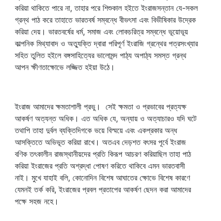
করিয়া থাকিতে পারে না, তাহার পরে শিশুকাল হইতে ইংরাজসন্তান যে-সকল
গ্রন্থ পাঠ করে তাহাতে ভারতবর্ষ সম্বন্ধে বীভৎসা এবং বিভীষিকার উদ্রেক
করিয়া দেয়। ভারতবর্ষের ধর্ম, সমাজ এবং লোকচরিত্র সম্বন্ধে ভূয়োভূয়
কাল্পনিক মিথ্যাবাদ ও অত্যুক্তি দ্বারা পরিপূর্ণ ইংরাজি গ্রন্থের পত্রসংখ্যার
সহিত তুলিত হইলে বঙ্গসাহিত্যের ভালোমন্দ পাঠ্য অপাঠ্য সমস্ত গ্রন্থ
আপন ক্ষীণতাক্ষোভে লজ্জিত হইয়া উঠে।
ইংরাজ আমাদের ক্ষমতাশালী প্রভু। সেই ক্ষমতা ও প্রভাবের প্রত্যক্ষ
আকর্ষণ অত্যন্ত অধিক। এত অধিক যে, অন্যায় ও অত্যাচারও যদি ঘটে
তথাপি তাহা দুর্বল ব্যক্তিদিগকে ভয়ে বিস্ময়ে এবং একপ্রকার অন্ধ
আসক্তিতে অভিভূত করিয়া রাখে। অতএব দেড়শত বৎসর পূর্বে ইংরাজ
বণিক তৎকালীন রাজস্থানীয়দের প্রতি কিরূপ আচরণ করিয়াছিল তাহা পাঠ
করিয়া ইংরাজের প্রতি অশ্রদ্ধা পোষণ করিতে থাকিবে এমন ভারতবাসী
নাই। মুখে যাহাই বলি, কোনোদিন বিশেষ আঘাতের ক্ষোভে বিশেষ কারণে
যেমনই তর্ক করি, ইংরাজের প্রবল প্রতাপের আকর্ষণ ছেদন করা আমাদের
পক্ষে সহজ নহে।