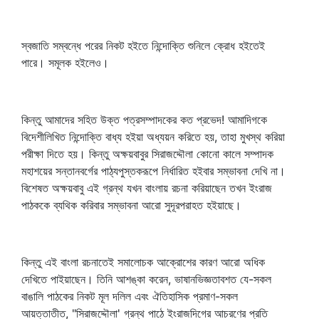
স্বজাতি সম্বন্ধে পরের নিকট হইতে নিন্দোক্তি শুনিলে ক্রোধ হইতেই
পারে। সমূলক হইলেও।
কিন্তু আমাদের সহিত উক্ত পত্রসম্পাদকের কত প্রভেদ! আমাদিগকে
বিদেশীলিখিত নিন্দোক্তি বাধ্য হইয়া অধ্যয়ন করিতে হয়, তাহা মুখস্থ করিয়া
পরীক্ষা দিতে হয়। কিন্তু অক্ষয়বাবুর সিরাজদ্দৌলা কোনো কালে সম্পাদক
মহাশয়ের সন্তানবর্গের পাঠ্যপুস্তকরূপে নির্ধারিত হইবার সম্ভাবনা দেখি না।
বিশেষত অক্ষয়বাবু এই গ্রন্থ যখন বাংলায় রচনা করিয়াছেন তখন ইংরাজ
পাঠককে ব্যথিক করিবার সম্ভাবনা আরো সুদূরপরাহত হইয়াছে।
কিন্তু এই বাংলা রচনাতেই সমালোচক আক্রোশের কারণ আরো অধিক
দেখিতে পাইয়াছেন। তিনি আশঙ্কা করেন, ভাষানভিজ্ঞতাবশত যে-সকল
বাঙালি পাঠকের নিকট মূল দলিল এবং ঐতিহাসিক প্রমাণ-সকল
আয়ত্তাতীত, "সিরাজদ্দৌলা' গ্রন্থ পাঠে ইংরাজদিগের আচরণের প্রতি