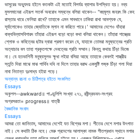
ভাসুরের অভ্যুদয় হইলে কতকটা এই মতোই বিপর্যয় ব্যাপার উপস্থিত হয়। নব্য
মুসলমানেরা এইরূপ সতর্ক অবরোধ সম্বন্ধে বলিয়া থাকেন-- "বহুমূল্য জহরৎ কি কেহ
রাস্তার ধারে ফেলিয়া রাখে? তাহাকে এমন সাবধানে ঢাকিয়া রাখা আবশ্যক যে,
সূর্যালোকেও তাহার জ্যোতিকে ম্লান না করিতে পারে।' আমাদের দেশেও যাঁহারা
বাক্যবিন্যাসবিশারদ তাঁহারা এইরূপ বড়ো বড়ো কথা বলিয়া থাকেন। তাঁহারা শাস্ত্রের
শ্লোক ও কবিত্বের ছটার দ্বারা প্রমাণ করেন যে, যাহাকে তোমরা মনুষ্যত্বের প্রতি
অত্যাচার বল তাহা প্রকৃতপক্ষে দেবত্বের প্রতি সম্মান। কিন্তু কথায় চিঁড়া ভিজে
না। যে হতভাগিনী মনুষ্যসুলভ ক্ষুধা লইয়া বসিয়া আছে তাহাকে কেবলই শাস্ত্রীয়
স্তুতি দিয়া মাঝে মাঝ পার্থিব দধি না দিলে তাহার বরাদ্দ একমুষ্টি শুষ্ক চিঁড়া গলা দিয়া
নাবা নিতান্ত দুঃসাধ্য হইয়া পড়ে।
অন্যান্য রচনা ও চিঠিপত্র হইতে সংকলিত
Essays
অকুশল--awkward॥ পাণ্ডুলিপি সংখ্যা ২৭১, রবীন্দ্রভবন-সংগ্রহ
অগ্রসরতা= progress॥ যাত্রী
বৈজ্ঞানিক সংবাদ
Essays
আমরা তো জানিতাম, আমাদের দেশেই যত বিশ্বের মশা। শীতের দেশে মশার উৎপাত
নাই। সে কথাটা ঠিক নহে। মেরু প্রদেশের আলাস্কা নামক শীতপ্রধান স্থানে মশার
যেরূপ প্রাদুর্ভাব তাহা শুনিলে আশ্চর্য হইতে হয়। একজন লিখিয়াছেন-- এখানে