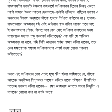
মুসলমান রাজ্যকালে বিজিত হিন্দুগণ প্রধান মন্ত্রী, প্রধান সেনাপতি,
রাজস্বসচিব প্রভৃতি উচ্চতর রাজকার্যে অধিকারবান ছিলেন কিন্তু কোনো
নবাবি আমলে উক্ত নবাবের দেড়শতাব্দ-পূর্ববর্তী ইতিহাস, বাহিরের প্রমাণ ও
অন্তরের বিশ্বাস অনুসারে তাঁহারা হয়তো লিখিতে পারিতেন না। ইংরাজ-
রাজত্বকালে অক্ষয়বাবু যদি সেই অধিকার লাভ করিয়া থাকেন তবে তাহা
ইংরাজশাসনের গৌরব, কিন্তু তবে কেন সেই অধিকার ব্যবহারের জন্য
সমালোচক মহাশয় চক্ষু রক্তবর্ণ করিতেছেন? এবং যদি সে অধিকার
অক্ষয়বাবুর না থাকে, যদি তিনি আইনের মর্যাদা লঙ্ঘন করিয়া থাকেন, তবে
কেন সমালোচক মহাশয় অধিকারদানের ঔদার্য লইয়া গৌরব প্রকাশ
করিতেছেন?
ফলত এই অধিকারের রেখা এতই সূক্ষ্ম ক্ষীণ হইয়া আসিয়াছে যে, যাঁহারা
আইনের অনুবীক্ষণ নিপুণভাবে প্রয়োগ করিতে পারেন তাঁহারাও সীমানির্ণয়ে
মতভেদ প্রকাশ করিয়া থাকেন-- এমন অবস্থায় অন্তত আরো কিছুদিন এ
সম্বন্ধে কোনো কথা না বলাই ভালো।