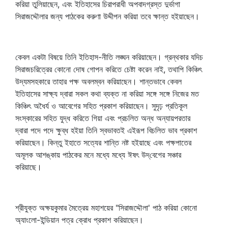
করিয়া তুলিয়াছেন, এবং ইতিহাসের চিরাপরাধী অপবাদগ্রস্ত দুর্ভাগা
সিরাজদ্দৌলার জন্য পাঠকের করুণা উদ্দীপন করিয়া তবে ক্ষান্ত হইয়াছেন।
কেবল একটা বিষয়ে তিনি ইতিহাস-নীতি লঙ্ঘন করিয়াছেন। গ্রন্থকার যদিচ
সিরাজচরিত্রের কোনো দোষ গোপন করিতে চেষ্টা করেন নাই, তথাপি কিঞ্চিৎ
উদ্যমসহকারে তাহার পক্ষ অবলম্বন করিয়াছেন। শান্তভাবে কেবল
ইতিহাসের সাক্ষ্য দ্বারা সকল কথা ব্যক্ত না করিয়া সঙ্গে সঙ্গে নিজের মত
কিঞ্চিৎ অধৈর্য ও আবেগের সহিত প্রকাশ করিয়াছেন। সুদৃঢ় প্রতিকূল
সংস্কারের সহিত যুদ্ধ করিতে গিয়া এবং প্রচলিত অন্ধ অন্যায়পরতার
দ্বারা পদে পদে ক্ষুব্ধ হইয়া তিনি স্বভাবতই এইরূপ বিচলিত ভাব প্রকাশ
করিয়াছেন। কিন্তু ইহাতে সত্যের শান্তি নষ্ট হইয়াছে এবং পক্ষপাতের
অমূলক আশঙ্কায় পাঠকের মনে মধ্যে মধ্যে ঈষৎ উদ্‌বেগের সঞ্চার
করিয়াছে।
শ্রীযুক্ত অক্ষয়কুমার মৈত্রেয় মহাশয়ের "সিরাজদ্দৌলা' পাঠ করিয়া কোনো
অ্যাংলো-ইন্ডিয়ান পত্র ক্রোধ প্রকাশ করিয়াছেন।