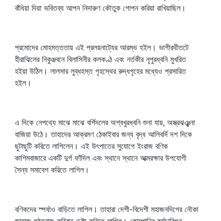
বাঁধিয়া দিয়া ভবিতব্য আপন নিদারুণ কৌতুক গোপন করিয়া রাখিয়াছিল।
প্রমোদের মোহমত্ততায় এই প্রলয়নাট্যের আরম্ভ হইল। ভাগীরথীতটে
হীরাঝিলের নিকুঞ্জবনে বিলাসিনীর কলকণ্ঠ এবং নর্তকীর নূপুরধ্বনি মুখরিত
হইয়া উঠিল। লালসার লুব্ধহস্ত গৃহস্থের রুদ্ধগৃহের মধ্যেও প্রসারিত
হইল।
এ দিকে নেপথ্যে মাঝে মাঝে বর্গিদলের অশ্বখুরধ্বনি শুনা যায়, অস্ত্রঝঞ্ঝনা
বাজিয়া উঠে। তাহাদের আক্রমণ ঠেকাইবার জন্য বৃদ্ধ আলিবর্দি দশ দিকে
ছুটাছুটি করিতে লাগিলেন। এই উৎপাতের সুযোগে ইংরাজ বণিক
কাশিমবাজারে একটি দুর্গ ফাঁদিল এবং স্থানে স্থানে আত্মরক্ষার উপযোগী
সৈন্য সমাবেশ করিতে লাগিল।
বণিকদের স্পর্ধাও বাড়িতে লাগিল। তাহারা দেশী-বিদেশী মহাজনদিগের নৌকা