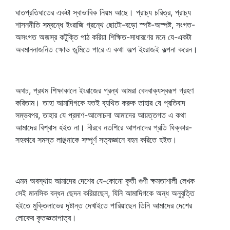
ঘাতপ্রতিঘাতের একটা স্বাভাবিক নিয়ম আছে। প্রাচ্য চরিত্র, প্রাচ্য
শাসননীতি সম্বন্ধে ইংরাজি গ্রন্থে ছোটো-বড়ো স্পষ্ট-অস্পষ্ট, সংগত-
অসংগত অজস্র কটুক্তি পাঠ করিয়া শিক্ষিত-সাধারণের মনে যে-একটা
অবমাননাজনিত ক্ষোভ জন্মিতে পারে এ কথা অল্প ইংরাজই কল্পনা করেন।
অথচ, প্রথম শিক্ষাকালে ইংরাজের গ্রন্থ আমরা বেদবাক্যস্বরূপ গ্রহণ
করিতাম। তাহা আমাদিগকে যতই ব্যথিত করুক তাহার যে প্রতিবাদ
সম্ভবপর, তাহার যে প্রমাণ-আলোচনা আমাদের আয়ত্তগত এ কথা
আমাদের বিশ্বাস হইত না। নীরবে নতশিরে আপনাদের প্রতি ধিক্কার-
সহকারে সমস্ত লাঞ্ছনাকে সম্পূর্ণ সত্যজ্ঞানে বহন করিতে হইত।
এমন অবস্থায় আমাদের দেশের যে-কোনো কৃতী গুণী ক্ষমতাশালী লেখক
সেই মানসিক বন্ধন ছেদন করিয়াছেন, যিনি আমাদিগকে অন্ধ অনুবৃত্তি
হইতে মুক্তিলাভের দৃষ্টান্ত দেখাইতে পারিয়াছেন তিনি আমাদের দেশের
লোকের কৃতজ্ঞতাপাত্র।