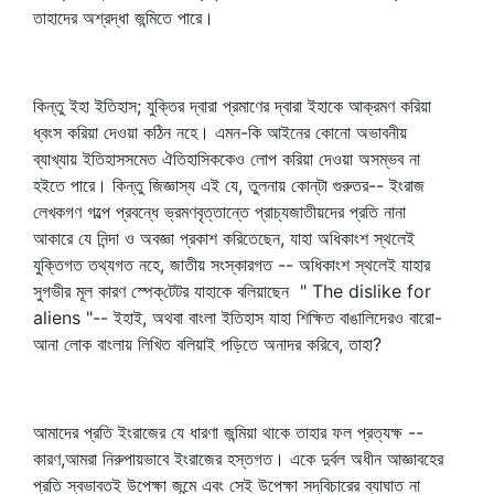
তাহাদের অশ্রদ্ধা জন্মিতে পারে।
কিন্তু ইহা ইতিহাস; যুক্তির দ্বারা প্রমাণের দ্বারা ইহাকে আক্রমণ করিয়া
ধ্বংস করিয়া দেওয়া কঠিন নহে। এমন-কি আইনের কোনো অভাবনীয়
ব্যাখ্যায় ইতিহাসসমেত ঐতিহাসিককেও লোপ করিয়া দেওয়া অসম্ভব না
হইতে পারে। কিন্তু জিজ্ঞাস্য এই যে, তুলনায় কোন্‌টা গুরুতর-- ইংরাজ
লেখকগণ গল্পে প্রবন্ধে ভ্রমণবৃত্তান্তে প্রাচ্যজাতীয়দের প্রতি নানা
আকারে যে নিন্দা ও অবজ্ঞা প্রকাশ করিতেছেন, যাহা অধিকাংশ স্থলেই
যুক্তিগত তথ্যগত নহে, জাতীয় সংস্কারগত -- অধিকাংশ স্থলেই যাহার
সুগভীর মূল কারণ স্পেক্‌টেটর যাহাকে বলিয়াছেন " The dislike for
aliens "-- ইহাই, অথবা বাংলা ইতিহাস যাহা শিক্ষিত বাঙালিদেরও বারো-
আনা লোক বাংলায় লিখিত বলিয়াই পড়িতে অনাদর করিবে, তাহা?
আমাদের প্রতি ইংরাজের যে ধারণা জন্মিয়া থাকে তাহার ফল প্রত্যক্ষ --
কারণ,আমরা নিরুপায়ভাবে ইংরাজের হস্তগত। একে দুর্বল অধীন আজ্ঞাবহের
প্রতি স্বভাবতই উপেক্ষা জন্মে এবং সেই উপেক্ষা সদ্‌বিচারের ব্যাঘাত না