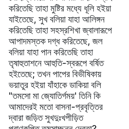
করিতেছি তাহা মুষ্টির মধ্যে ধূলি হইয়া
যাইতেছে, সুখ বলিয়া যাহা আলিঙ্গন
করিতেছি তাহা সহস্রশিখা জ্বালারূপে
আপাদমস্তক দগ্ধ করিতেছে, জল
বলিয়া যাহা পান করিতেছি তাহা
তৃষাহুতাশনে আহুতি-স্বরূপে বর্ষিত
হইতেছে; তখন পাপের বিভীষিকায়
ভয়াতুর হইয়া যাঁহাকে ডাকিয়া বলি
"তমসো মা জ্যোতির্গময়' তিনি কি
আমাদেরই মতো বাসনা-প্রবৃত্তির
দ্বারা জড়িত সুখদুঃখপীড়িত
পুরাণকল্পিত তমসাচ্ছন্ন দেবতা?