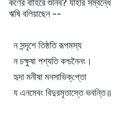
কর্ণের বাহিরে শুনিব? যাঁহার সম্বন্ধে
ঋষি বলিয়াছেন --
ন সন্দৃশে তিষ্ঠতি রূপমস্য
ন চক্ষুষা পশ্যতি কশ্চনৈনং।
হৃদা মনীষা মনসাভিক্‌প্তো
য এনমেবং বিদুরমৃতাস্তে ভবন্তি॥