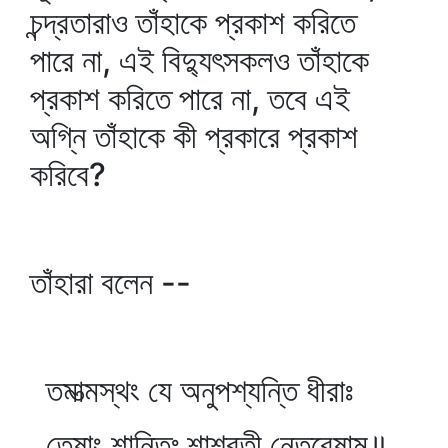
চন্দ্রতারাও তাঁহাকে প্রকাশ করিতে
পারে না, এই বিদ্যুৎসকলও তাঁহাকে
প্রকাশ করিতে পারে না, তবে এই
অগ্নি তাঁহাকে কী প্রকারে প্রকাশ
করিবে?
তাঁহারা বলেন --
তমাত্মস্থং যে অনুপশ্যন্তি ধীরাঃ
তেষাং শান্তিঃ শাশ্বতী নেতরেষাম্॥