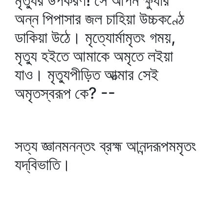
মৃত্যুর উপকরণ! সে আপন ক্ষুধার
অন্ন পিপাসার জল চাহিয়া উচ্চকণ্ঠে
ডাকিয়া উঠে। মৃত্যোর্মামৃতং গময়,
মৃত্যু হইতে আমাকে অমৃতে লইয়া
যাও। মৃত্যুপীড়িত আত্মার সেই
অমৃতস্বরূপ কে? --
সত্য জ্ঞানমনন্তং ব্রহ্ম আনন্দরূপমমৃতং
যদ্‌বিভাতি।