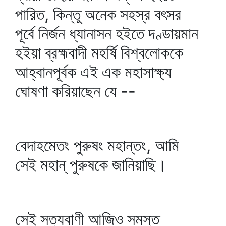
পারিত, কিন্তু অনেক সহস্র বৎসর
পূর্বে নির্জন ধ্যানাসন হইতে দণ্ডায়মান
হইয়া ব্রহ্মবাদী মহর্ষি বিশ্বলোককে
আহ্বানপূর্বক এই এক মহাসাক্ষ্য
ঘোষণা করিয়াছেন যে --
বেদাহমেতং পুরুষং মহান্তং, আমি
সেই মহান্‌ পুরুষকে জানিয়াছি।
সেই সত্যবাণী আজিও সমস্ত