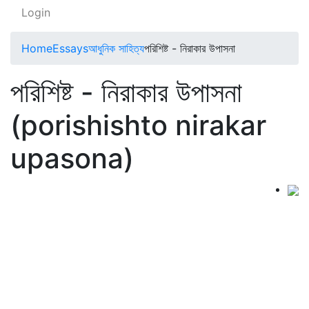
Login
Home
Essays
আধুনিক সাহিত্য
পরিশিষ্ট - নিরাকার উপাসনা
পরিশিষ্ট - নিরাকার উপাসনা
(porishishto nirakar
upasona)