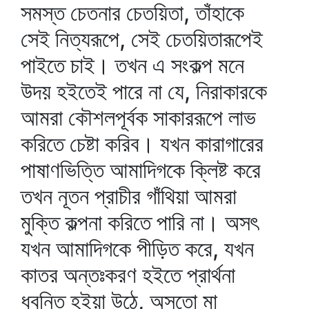
সমস্ত চেতনার চেতয়িতা, তাঁহাকে
সেই নিত্যরূপে, সেই চেতয়িতারূপেই
পাইতে চাই। তখন এ সংকল্প মনে
উদয় হইতেই পারে না যে, নিরাকারকে
আমরা কৌশলপূর্বক সাকাররূপে লাভ
করিতে চেষ্টা করিব। যখন কারাগারের
পাষাণভিত্তি আমাদিগকে ক্লিষ্ট করে
তখন নূতন প্রাচীর গাঁথিয়া আমরা
মুক্তি কল্পনা করিতে পারি না। অসৎ
যখন আমাদিগকে পীড়িত করে, যখন
কাতর অন্তঃকরণ হইতে প্রার্থনা
ধ্বনিত হইয়া উঠে, অসতো মা