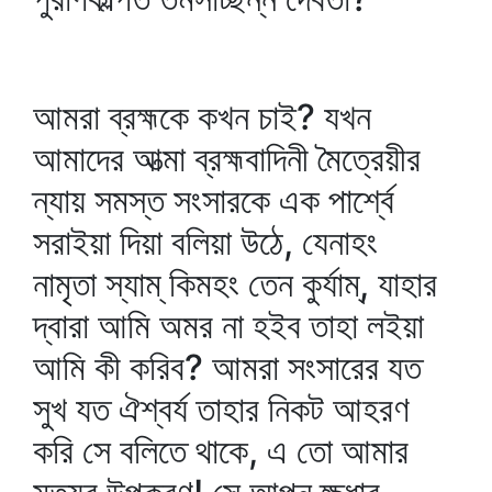
আমরা ব্রহ্মকে কখন চাই? যখন
আমাদের আত্মা ব্রহ্মবাদিনী মৈত্রেয়ীর
ন্যায় সমস্ত সংসারকে এক পার্শ্বে
সরাইয়া দিয়া বলিয়া উঠে, যেনাহং
নামৃতা স্যাম্‌ কিমহং তেন কুর্যাম্‌, যাহার
দ্বারা আমি অমর না হইব তাহা লইয়া
আমি কী করিব? আমরা সংসারের যত
সুখ যত ঐশ্বর্য তাহার নিকট আহরণ
করি সে বলিতে থাকে, এ তো আমার