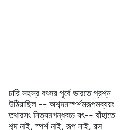
চারি সহস্র বৎসর পূর্বে ভারতে প্রশ্ন
উঠিয়াছিল -- অশব্দমস্পর্শমরূপমব্যয়ং
তথারসং নিত্যমগন্ধবচ্চ যৎ-- যাঁহাতে
শব্দ নাই, স্পর্শ নাই, রূপ নাই, রস