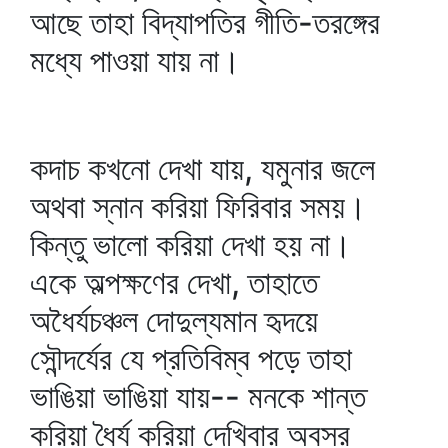
আছে তাহা বিদ্যাপতির গীতি-তরঙ্গের
মধ্যে পাওয়া যায় না।
কদাচ কখনো দেখা যায়, যমুনার জলে
অথবা স্নান করিয়া ফিরিবার সময়।
কিন্তু ভালো করিয়া দেখা হয় না।
একে অল্পক্ষণের দেখা, তাহাতে
অধৈর্যচঞ্চল দোদুল্যমান হৃদয়ে
সৌন্দর্যের যে প্রতিবিম্ব পড়ে তাহা
ভাঙিয়া ভাঙিয়া যায়-- মনকে শান্ত
করিয়া ধৈর্য করিয়া দেখিবার অবসর