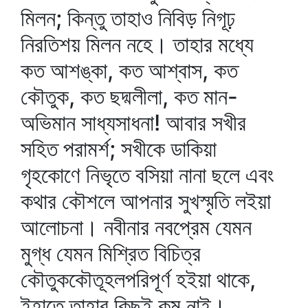
মিলন; কিন্তু তাহাও নিবিড় নিগূঢ়
নিরতিশয় মিলন নহে। তাহার মধ্যে
কত আশঙ্কা, কত আশ্বাস, কত
কৌতুক, কত ছদ্মলীলা, কত মান-
অভিমান সাধ্যসাধনা! আবার সখীর
সহিত পরামর্শ; সখীকে ডাকিয়া
গৃহকোণে নিভৃতে বসিয়া নানা ছলে এবং
কথার কৌশলে আপনার সুখস্মৃতি লইয়া
আলোচনা। নবীনার নবপ্রেম যেমন
মুগ্ধ যেমন মিশ্রিত বিচিত্র
কৌতুককৌতূহলপরিপূর্ণ হইয়া থাকে,
ইহাতে তাহার কিছুই কম নাই।