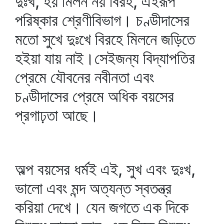
দুঃখ, হয় মিলন নয় বিরহ, এইরূপ
পরিষ্কার শ্রেণীবিভাগ। চণ্ডীদাসের
মতো সুখে দুঃখে বিরহে মিলনে জড়িতে
হইয়া যায় নাই।সেইজন্য বিদ্যাপতির
প্রেমে যৌবনের নবীনতা এবং
চণ্ডীদাসের প্রেমে অধিক বয়সের
প্রগাঢ়তা আছে।
অল্প বয়সের ধর্মই এই, সুখ এবং দুঃখ,
ভালো এবং মন্দ অত্যন্ত স্বতন্ত্র
করিয়া দেখে। যেন জগতে এক দিকে