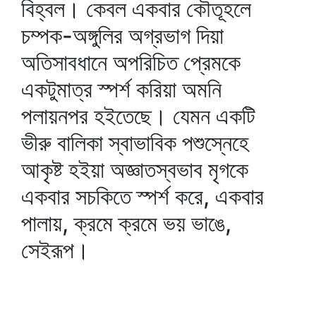
বিহ্বল। কেবল একবার কৌতূহলে
চম্পক-অঙ্গুলির অগ্রভাগ দিয়া
অতিসাবধানে অপরিচিত প্রেমকে
একটুমাত্র স্পর্শ করিয়া অমনি
পলায়নপর হইতেছে। যেমন একটি
ভীরু বালিকা স্বাভাবিক পশুস্নেহে
আকৃষ্ট হইয়া অজ্ঞাতস্বভাব মৃগকে
একবার সচকিতে স্পর্শ করে, একবার
পালায়, ক্রমে ক্রমে ভয় ভাঙে,
সেইরূপ।