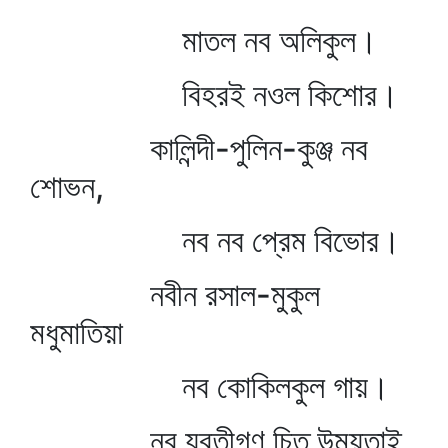
মাতল নব অলিকুল।
বিহরই নওল কিশোর।
কালিন্দী-পুলিন-কুঞ্জ নব
শোভন,
নব নব প্রেম বিভোর।
নবীন রসাল-মুকুল
মধুমাতিয়া
নব কোকিলকুল গায়।
নব যুবতীগণ চিত উময়তাই