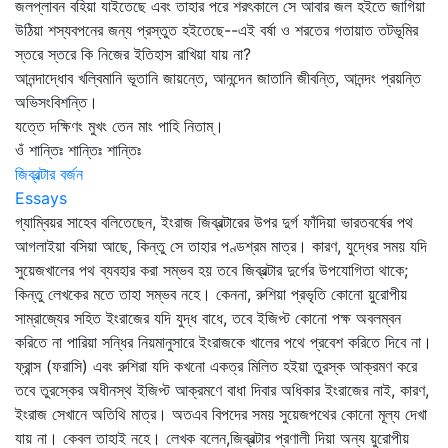
জলপ্লাবন বহিয়া যাইতেছে এবং তাহার পরে শরৎকালে সে আবার জল হইতে জাগিয়া
উঠিয়া শস্যবপনের জন্য প্রস্তুত হইতেছে--এই বর্ষা ও শরতের গতায়াত তটভূমির
স্তরে স্তরে কি নিজের ইতিহাস রাখিয়া যায় না?
আনন্দাদ্ধোব খল্বিমানি ভূতানি জায়ন্তে, আনন্দেন জাতানি জীবন্তি, আনন্দং প্রয়ন্তি
অভিসংবিশন্তি।
যত্তে দক্ষিণং মুখং তেন মাং পাহি নিতাম্‌।
ওঁ শান্তিঃ শান্তিঃ শান্তিঃ
জিব্রল্টার বর্জন
Essays
গ্যাম্বিয়র সাহেব বলিতেছেন, ইংরাজ জিব্রল্টারের উপর দুর্গ ফাঁদিয়া ভারতবর্ষের পথ
আগলাইয়া বসিয়া আছে, কিন্তু সে তাহার পণ্ডশ্রম মাত্র। কারণ, যুদ্ধের সময় যদি
সুয়েজখালের পথ ব্যবহার করা সম্ভব হয় তবে জিব্রল্টার দুর্গের উপযোগিতা থাকে;
কিন্তু লেখকের মতে তাহা সম্ভব নহে। কেননা, রুশিয়া প্রভৃতি কোনো য়ুরোপীয়
সাম্রাজ্যের সহিত ইংরাজের যদি যুদ্ধ বাধে, তবে ইজিপ্ট কোনো পক্ষ অবলম্বন
করিতে না পারিয়া সন্ধির নিয়মানুসারে ইংরাজকে খালের পথে প্রবেশ করিতে দিবে না।
ফ্রান্স (ফরাসি) এবং রুশিরা যদি কখনো একত্র মিলিত হইয়া তুরস্ক আক্রমণ করে
তবে তুরস্কের অধীনস্থ ইজিপ্ট আক্রমণে বাধা দিবার অধিকার ইংরাজের নাই, কারণ,
ইংরাজ সেখানে অতিথি মাত্র। অতএব বিপদের সময় সুয়েজপথের কোনো মূল্য দেখা
যায় না। কেবল তাহাই নহে। লেখক বলেন,জিব্রল্টার প্রণালী দিয়া অন্য য়ুরোপীয়