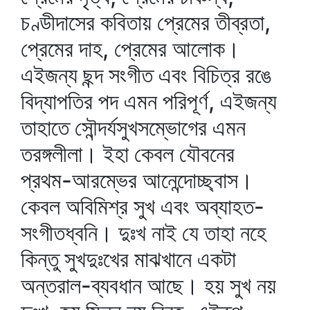
চণ্ডীদাসের কবিতায় প্রেমের তীব্রতা,
প্রেমের দাহ, প্রেমের আলোক।
এইজন্য ছন্দ সংগীত এবং বিচিত্র রঙে
বিদ্যাপতির পদ এমন পরিপূর্ণ, এইজন্য
তাহাতে সৌন্দর্যসুখসম্ভোগের এমন
তরঙ্গলীলা। ইহা কেবল যৌবনের
প্রথম-আরম্ভের আনেন্দোচ্ছ্বাস।
কেবল অবিমিশ্র সুখ এবং অব্যাহত-
সংগীতধ্বনি। দুঃখ নাই যে তাহা নহে
কিন্তু সুখদুঃখের মাঝখানে একটা
অন্তরাল-ব্যবধান আছে। হয় সুখ নয়