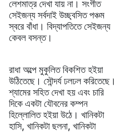
লেশমাত্র দেখা যায় না। সংগীত
সেইজন্য সর্বদাই উচ্ছ্বসিত পঞ্চম
স্বরে বাঁধা। বিদ্যাপতিতে সেইজন্য
কেবল বসন্ত।
রাধা অল্পে মুকুলিত বিকশিত হইয়া
উঠিতেছে। সৌন্দর্য ঢলঢল করিতেছে।
শ্যামের সহিত দেখা হয় এবং চারি
দিকে একটা যৌবনের কম্পন
হিল্লোলিত হইয়া উঠে। খানিকটা
হাসি, খানিকটা ছলনা, খানিকটা