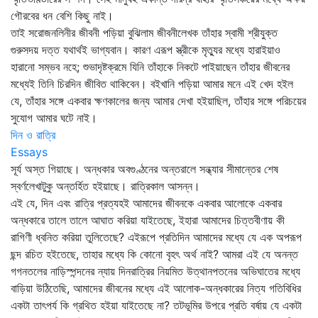
গৌরবের ধন বেশি কিছু নাই।
তাই সরোজনলিনীর জীবনী পড়িয়া বুঝিলাম জীবনীলেখক তাঁহার স্বামী শ্রীযুক্ত
গুরুসদয় দত্ত যথার্থই ভাগ্যবান। কারণ এরূপ স্ত্রীকে মৃত্যুর মধ্যে হারাইয়াও
হারানো সম্ভব নহে; শুভাদৃষ্টক্রমে যিনি তাঁহাকে নিকটে পাইয়াছেন তাঁহার জীবনের
মধ্যেই তিনি চিরদিন জীবিত থাকিবেন। বইখানি পড়িয়া আমার মনে এই খেদ হইল
যে, তাঁহার সঙ্গে একবার ক্ষণকালের জন্য আমার দেখা হইয়াছিল, তাঁহার সঙ্গে পরিচয়ের
সুযোগ আমার ঘটে নাই।
দিন ও রাত্রি
Essays
সূর্য অস্ত গিয়াছে। অন্ধকার অবগুণ্ঠনের অন্তরালে সন্ধ্যার সীমান্তের শেষ
স্বর্ণলেখাটুকু অন্তর্হিত হইয়াছে। রাত্রিকাল আসন্ন।
এই যে, দিন এবং রাত্রি প্রত্যহই আমাদের জীবনকে একবার আলোকে একবার
অন্ধকারে তালে তালে আঘাত করিয়া যাইতেছে, ইহারা আমাদের চিত্তবীণায় কী
রাগিণী ধ্বনিত করিয়া তুলিতেছে? এইরূপে প্রতিদিন আমাদের মধ্যে যে এক অপরূপ
ছন্দ রচিত হইতেছে, তাহার মধ্যে কি কোনো বৃহৎ অর্থ নাই? আমরা এই যে অনন্ত
গগনতলের নাড়িস্পন্দনের ন্যায় দিনরাত্রির নিয়মিত উত্থানপতনের অভিঘাতের মধ্যে
বাড়িয়া উঠিতেছি, আমাদের জীবনের মধ্যে এই আলোক-অন্ধকারের নিত্য গতিবিধির
একটা তাৎপর্য কি গ্রথিত হইয়া যাইতেছে না? তটভূমির উপরে প্রতি বর্ষায় যে একটা