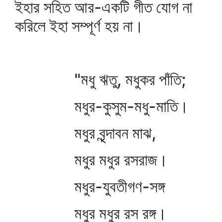
ইহার সহিত আর-একটি গীত যোগ না
করিলে ইহা সম্পূর্ণ হয় না।
"মধু ঋতু, মধুকর পাঁতি;
মধুর-কুসুম-মধু-মাতি।
মধুর বৃন্দাবন মাঝ,
মধুর মধুর রসরাজ।
মধুর-যুবতীগণ-সঙ্গ
মধুর মধুর রস রঙ্গ।