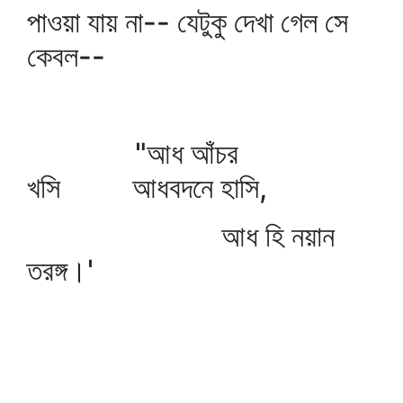
পাওয়া যায় না-- যেটুকু দেখা গেল সে
কেবল--
"আধ আঁচর
খসি আধবদনে হাসি,
আধ হি নয়ান
তরঙ্গ।'