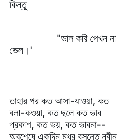
কিন্তু
"ভাল করি পেখন না
ভেল।'
তাহার পর কত আসা-যাওয়া, কত
বলা-কওয়া, কত ছলে কত ভাব
প্রকাশ, কত ভয়, কত ভাবনা--
অবশেষে একদিন মধুর বসন্তে নবীন