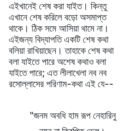
এইখানেই শেষ করা যাইত। কিন্তু
এখানে শেষ করিলে বড়ো অসমাপ্ত
থাকে। ঠিক সমে আসিয়া থামে না।
এইজন্য বিদ্যাপতি একটি শেষ কথা
বলিয়া রাখিয়াছেন। তাহাকে শেষ কথা
বলা যাইতে পারে অশেষ কথাও বলা
যাইতে পারে; এত লীলাখেলা নব নব
রসোল্লাসের পরিণাম-কথা এই যে--
"জনম অবধি হাম রূপ নেহারিনু