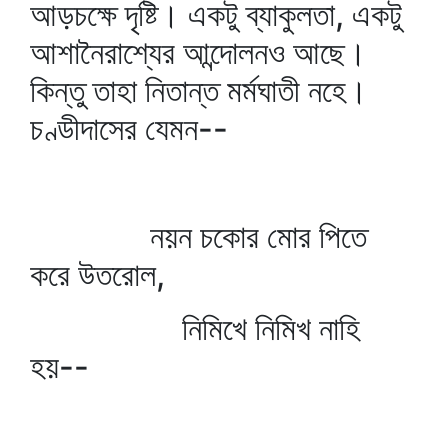
আড়চক্ষে দৃষ্টি। একটু ব্যাকুলতা, একটু
আশানৈরাশ্যের আন্দোলনও আছে।
কিন্তু তাহা নিতান্ত মর্মঘাতী নহে।
চণ্ডীদাসের যেমন--
নয়ন চকোর মোর পিতে
করে উতরোল,
নিমিখে নিমিখ নাহি
হয়--