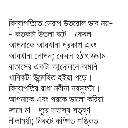
বিদ্যাপতিতে সেরূপ উতরোল ভাব নয়-
- কতকটা উতলা বটে। কেবল
আপনাকে আধখানা প্রকাশ এবং
আধখানা গোপন; কেবল হঠাৎ উদ্দাম
বাতাসের একটা আন্দোলনে অমনি
খানিকটা উন্মেষিত হইয়া পড়ে।
বিদ্যাপতির রাধা নবীনা নবস্ফুটা।
আপনাকে এবং পরকে ভালো করিয়া
জানে না। দূরে সহাস্য সতৃষ্ণ
লীলাময়ী; নিকটে কম্পিত শঙ্কিত