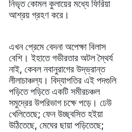
নিভৃত কোমল কুলায়ের মধ্যে ফিরিয়া
আশ্রয় গ্রহণ করে।
এখন প্রেমে বেদনা অপেক্ষা বিলাস
বেশি। ইহাতে গভীরতার অটল স্থৈর্য
নাই, কেবল নবানুরাগের উদ্‌ভ্রান্ত
লীলাচাঞ্চল্য। বিদ্যাপতির এই পদগুলি
পড়িতে পড়িতে একটি সমীরচঞ্চল
সমুদ্রের উপরিভাগ চক্ষে পড়ে। ঢেউ
খেলিতেছে; ফেন উচ্ছ্বসিত হইয়া
উঠিতেছে, মেঘের ছায়া পড়িতেছে;