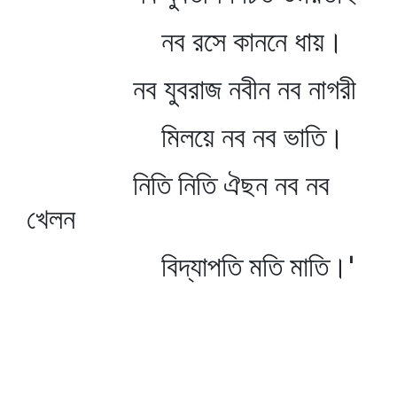
নব রসে কাননে ধায়।
নব যুবরাজ নবীন নব নাগরী
মিলয়ে নব নব ভাতি।
নিতি নিতি ঐছন নব নব
খেলন
বিদ্যাপতি মতি মাতি।'