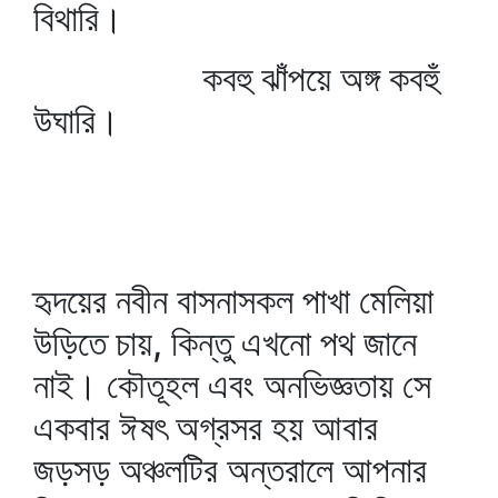
বিথারি।
কবহু ঝাঁপয়ে অঙ্গ কবহুঁ
উঘারি।
হৃদয়ের নবীন বাসনাসকল পাখা মেলিয়া
উড়িতে চায়, কিন্তু এখনো পথ জানে
নাই। কৌতূহল এবং অনভিজ্ঞতায় সে
একবার ঈষৎ অগ্রসর হয় আবার
জড়সড় অঞ্চলটির অন্তরালে আপনার