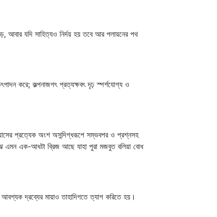
ড়ে, আবার যদি সাহিত্যও নির্দয় হয় তবে আর পলায়নের পথ
াদন করে; কল্পনাজগৎ প্রত্যক্ষবৎ দৃঢ় স্পর্শযোগ্য ও
াসের প্রত্যেক অংশ অসন্দিগ্ধরূপে সম্ভবপর ও প্রশ্নসহ
াঝে এমন এক-আধটা ব্রিজ আছে যাহা পুরা মজবুত বলিয়া বোধ
তর আবশ্যক দ্রব্যের মায়াও তাহাদিগতে ত্যাগ করিতে হয়।