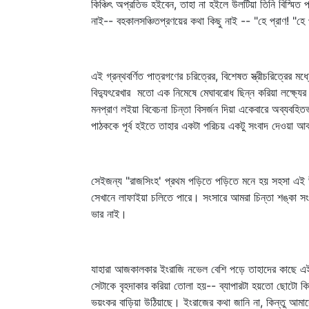
কিঞ্চিৎ অপ্রতিভ হইবেন, তাহা না হইলে উলটিয়া তিনি বিস্মি
নাই-- বহকালসঞ্চিতপ্রণয়ের কথা কিছু নাই -- "হে প্রাণ! "হে 
এই গ্রন্থবর্ণিত পাত্রগণের চরিত্রের, বিশেষত স্ত্রীচরিত্রে
বিদ্যুৎরেখার মতো এক নিমেষে মেঘাবরোধ ছিন্ন করিয়া লক্ষ্য
মনপ্রাণ লইয়া বিবেচনা চিন্তা বিসর্জন দিয়া একেবারে অব্যবহিতভ
পাঠককে পূর্ব হইতে তাহার একটা পরিচয় একটু সংবাদ দেওয়া আবশ
সেইজন্য "রাজসিংহ' প্রথম পড়িতে পড়িতে মনে হয় সহসা এই উ
সেখানে লাফাইয়া চলিতে পারে। সংসারে আমরা চিন্তা শঙ্কা সংশ
ভার নাই।
যাহারা আজকালকার ইংরাজি নভেল বেশি পড়ে তাহাদের কাছে এই 
সেটাকে বৃহদাকার করিয়া তোলা হয়-- ব্যাপারটা হয়তো ছোটো কি
ভয়ংকর বাড়িয়া উঠিয়াছে। ইংরাজের কথা জানি না, কিন্তু আমা