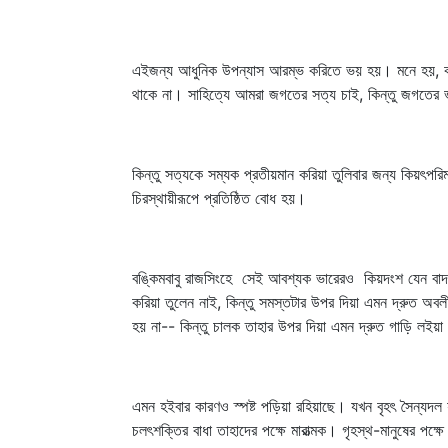
এইজন্য আধুনিক উপন্যাস আরম্ভ করিতে ভয় হয়। মনে হয়, কর্ম
থাকে না। সাহিত্যে আমরা জগতের সত্য চাই, কিন্তু জগতের ভ
কিন্তু সত্যকে সম্যক প্রতীয়মান করিয়া তুলিবার জন্য কিয়ৎপরি
চিরস্থায়ীরূপে প্রতিষ্ঠিত বোধ হয়।
বঙ্কিমবাবু রাজসিংহে সেই আবশ্যক ভারেরও কিয়দংশ যেন বাদ দ
করিয়া তুলেন নাই, কিন্তু সমস্তটার উপর দিয়া এমন দ্রুত অ
হয় না-- কিন্তু চালক তাহার উপর দিয়া এমন দ্রুত গাড়ি লইয়া
এমন হইবার কারণও স্পষ্ট পড়িয়া রহিয়াছে। যখন বৃহৎ সৈন্যদল 
চলৎশক্তির বাধা তাহাদের পক্ষে মারাত্মক। গৃহস্থ-মানুষের পক্ষ