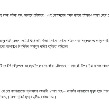
্যূহ রচনা করিয়া বৃহৎ আকারে চলিয়াছে। এই সৈন্যদলের নায়ক যাঁহারা তাঁহারাও সমান বেগে 
্রণয়ব্যাপরটা তেমন ঘনাইয়া উঠে নাই বলিয়া কোনো কোনো পাঠক এবং সম্ভবত বহুসংখ্যক পাঠ
সের বরুণবাণে দিগ্‌বিদিক সমাকুল করিয়া তুলিতে পারিতেন।
সংকীর্ণ সন্ধিপথে বজ্রস্তনিতরবে ফেনাইয়া চলিতেছে-- তাহারই উপর দিয়া সামাল্‌ সামাল্
। সে তো বাসররাত্রের সুখশয্যার বাসন্তী প্রেম নহে-- ঘনবর্ষার কালরাত্রে মৃত্যু হঠাৎ 
লিয়াছে। এখন সুদীর্ঘ সুমধুর ভূমিকার সময় নাই।