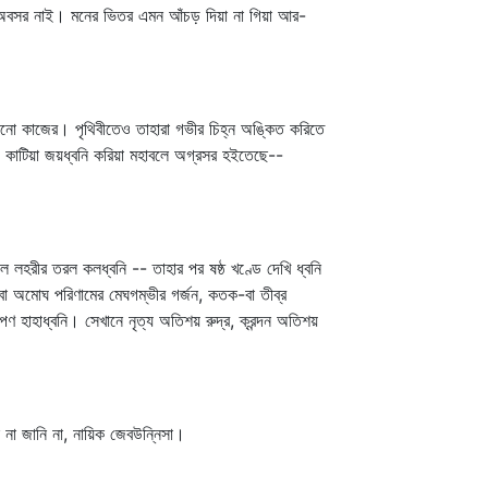
রও অবসর নাই। মনের ভিতর এমন আঁচড় দিয়া না গিয়া আর-
কোনো কাজের। পৃথিবীতেও তাহারা গভীর চিহ্ন অঙ্কিত করিতে
পথ কাটিয়া জয়ধ্বনি করিয়া মহাবলে অগ্রসর হইতেছে--
লহরীর তরল কলধ্বনি -- তাহার পর ষষ্ঠ খণ্ডে দেখি ধ্বনি
া অমোঘ পরিণামের মেঘগম্ভীর গর্জন, কতক-বা তীব্র
ণপণ হাহাধ্বনি। সেখানে নৃত্য অতিশয় রুদ্র, ক্রন্দন অতিশয়
না জানি না, নায়িক জেবউন্নিসা।