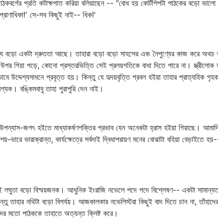
ত পাঠকবর্গের প্রতি কটাক্ষপাত করিয়া বলিয়াছেন -- "বোধ হয় কোর্টশিপটা পাঠকের বড়ো ভ
প্রাণাধিকা!' সে-সব কিছুই নাই-- ধিক!'
র মধ্যে বড়ো একটা দ্রুততা আছে। তাহারা বড়ো বড়ো সাহসের এবং নৈপুণ্যের কাজ করে অথচ তৎপ
ের উপর গিয়া পড়ে, কোনো প্রস্তরভিত্তি সেই প্রলয়গতিকে বাধা দিতে পারে না। স্ত্রীল
াবে উদ্দেশ্যসাধনে প্রবৃত্ত হয়। কিন্তু যে হৃদয়বৃত্তি প্রবল হইয়া তাহার প্রাত্যহিক গৃহক
্যক। বঙ্কিমবাবু তাহা পুরাপুরি দেন নাই।
পন্যাস-জগৎ হইতে মাধ্যাকর্ষণশক্তির প্রভাব যেন অনেকটা হ্রাস হইয়া গিয়াছে। আমাদ
য়-ভারে ভারাক্রান্ত, কার্যক্ষেত্রে সর্বদাই দ্বিধাপরায়ণ মনের বোঝাটা বহিয়া বেড়াইত
লঘুতা বড়ো বিস্ময়জনক। আধুনিক ইংরাজি নভেলে পদে পদে বিশ্লেষণ-- একটা সামান্যতম কা
ন্তু তাহার নথিটা বড়ো বিপর্যয়। আজকালকার নভেলিস্টরা কিছুই বাদ দিতে চান না, তাঁ
দের মতো পাঠককে তাহাতে অত্যন্ত ক্লিষ্ট করে।