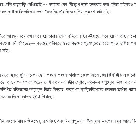
 বেশি বাড়াবাড়ি দেখিতেছি -- কাহারো যেন মিষ্টমুখে দুটো ভদ্রতার কথা বলিয়া যাইবা
কল কথা ভাবিতেছিলাম তখন "রাজসিংহে'র ভিতরে গিয়া প্রবেশ করি নাই।
ছুটিতে আরম্ভ করে তখন মনে হয় তাহারা খেলা করিতে বাহির হইয়াছে, মনে হয় না তাহারা 
নির্ঝরগুলা নদী হইতেছে-- ক্রমেই গভীরতর হইয়া ক্রমেই প্রশস্ততর হইয়া পর্বত ভাঙিয়া 
রাম নাই।
মতো দ্রুত ছুটিয়া চলিয়াছে। প্রথম-প্রথম তাহাতে কেবল আলোকের ঝিকিঝিকি এবং চঞ্চল 
ছে, তাহার পর সপ্তম খণ্ডে দেখি কতক-বা নদীর স্রোত, কতক-বা সমুদ্রের তরঙ্গ, কতক-ব
রুষলিখিত ইতিহাসের অব্যাকুল বিরাট বিস্তার, কতক-বা ব্যক্তিবিশেষের মজ্জমান তরণীর প্রা
ন্তরের দিকে ব্যাপ্ত হইয়া গিয়াছে।
ক অংশের নায়ক ঔরংজেব, রাজসিংহ এবং বিধাতাপুরুষ-- উপন্যাস অংশের নায়ক আছে কি 