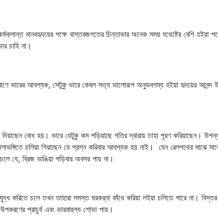
ক্লান্ত মানবহৃদয়ের পক্ষে বাস্তবজগতের চিন্তাভার অনেক সময় যথেষ্টের বেশি হইয়া প
ার চাহি না।
মাণে ভারের আবশ্যক, সেটুকু ভারে কেবল সত্য ভালোরূপ অনুভবগম্য হইয়া হৃদয়ের আনন্দ উৎপ
িয়াছেন বোধ হয়। ভারে যেটুকু কম পড়িয়াছে গতির দ্বারায় তাহা পূরণ করিয়াছেন। উপন্য
বলীলাভঙ্গিতে চলিয়া গিয়াছেন যে প্রশ্ন করিবার আবশ্যক হয় নাই। যেন রেলপথের মাঝে ম
 চলে যে, ব্রিজ ভাঙিয়া পড়িবার অবসর পায় না।
যুদ্ধ করিতে চলে তখন তাহারা সমস্ত ঘরকর্‌না কাঁধে করিয়া লইয়া চলিতে পারে না। বিস্
ে উপকরণের প্রাচুর্য এবং ভারবাহুল্য শোভা পায়।