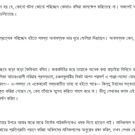
মনে হয় যে, কোনো ঘটনা কোনো পরিচ্ছেদ কোথাও বসিয়া কালক্ষেপ করিতেছে না। সকলেই 
য়া চলিতেছে।
ঁহার প্রত্যেক পরিচ্ছেদ হইতে সমস্ত অনাবশ্যক ভার দূরে ফেলিয়া দিয়াছেন। অনাবশ্যক ক
্ছেদে বড়ো বড়ো কৈফিয়ত বসিত। জবাবদিহির ভয়ে তাহাকে অনেক কথা বাড়াইয়া লিখিতে হইত
সিকা আতরওয়ালী দরিয়ার প্রগল্‌ভতা, চঞ্চলকুমারীর নিকট আপন পরামর্শ ও পাঞ্জা-সমেত যো
ি গ্রহণ-- এ-সমস্ত যে একেবারেই সম্ভবাতীত তাহা না হইতে পারে-- কিন্তু ইহাদের সত্য
ক্ত করিয়া গেছেন যে, কেহ তাঁহাকে সন্দেহ করিতে সাহস করে না। ভীতু লেখকের কলম
কর্ষণ করিত।
হার উপরে আবার মাঝে মাঝে নির্দোষ পাঠকদিগকেও ধমক দিতে ছাড়েন নাই। মানিকলাল যখন 
হের প্রতিশ্রুতি গ্রহণ করিয়া অবিলম্বে মানিকলালের অনুরোধ রক্ষা করিল, তখন লেখক কোথা