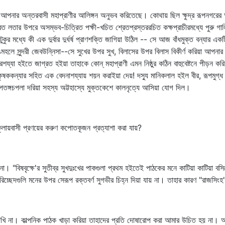
নার অন্তরবাসী মহাপ্রাণীর আলিঙ্গন অনুভব করিতেছে। কোথায় ছিল ক্ষুদ্র রূপনগরের অন্তঃ
 লতার উপরে অসম্ভব-চিত্রিত পক্ষী-খচিত শ্রেতপ্রস্তররচিত কক্ষপ্রাচীরমধ্যে পুরু গালিচ
ুকুর মধ্যে কী এক দুর্বার দুর্ধর্ষ প্রাণশক্তি জাগিয়া উঠিল -- সে আজ বাঁধমুক্ত বন্যার একট
সুন্দরী জেবউন্নিসা--সে সুখের উপর সুখ, বিলাসের উপর বিলাস বিকীর্ণ করিয়া আপনার অত্ম
য্যা হইতে জাগ্রত হইয়া তাহাকে কোন্‌ মহাপ্রাণী এমন নিষ্ঠুর কঠিন বাহুবেষ্টনে পীড়ন করিয়
কৃষককন্যার সহিত এক বেদনাশয্যায় শয়ন করাইয়া দেয়! দস্যু মানিকলাল হইল বীর, রূপমুগ্ধ মো
া পতঙ্গচপলা দরিয়া সহস্য অট্টহাস্যে মুক্তকেশে কালনৃত্যে আসিয়া যোগ দিল।
নকুলায়বাসী প্রণয়ের করুণ কপোতকূজন প্রত্যাশা করা যায়?
ে না। "বিষবৃক্ষে'র সুতীব্র সুখদুঃখের পাকগুলা প্রথম হইতেই পাঠকের মনে কাটিয়া কাটিয়
্ছেদগুলি মনের উপর সেরূপ রক্তবর্ণ সুগভীর চিহ্ন দিয়া যায় না। তাহার কারণ "রাজসিংহ'
ক দেখি না। কাল্পনিক পাঠক খাড়া করিয়া তাহাদের প্রতি দোষারোপ করা আমার উচিত হয় ন