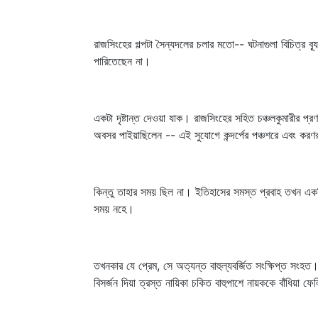
রাজসিংহের গল্পটা সৈন্যদলের চলার মতো-- ঘটনাগুলা বিচিত্র ব
পারিতেছেন না।
একটা দৃষ্টান্ত দেওয়া যাক। রাজসিংহের সহিত চঞ্চলকুমারীর প
অবসর পাইয়াছিলেন -- এই সুযোগে কন্দর্পের পঞ্চশরে এবং করণর
কিন্তু তাহার সময় ছিল না। ইতিহাসের সমস্ত প্রবাহ তখন একটি 
সময় নহে।
তখনকার যে প্রেম, সে অত্যন্ত বাহুল্যবর্জিত সংক্ষিপ্ত সংহত
বিসর্জন দিয়া ত্রস্ত নায়িকা চকিত বাহুপাশে নায়ককে বাঁধিয়া ফে