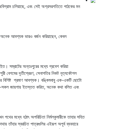
অবিশ্রাম চলিয়াছে, এবং সেই অগ্রসরগতিতে পাঠকের মন
েন, অনেক আবশ্যক ভারও বর্জন করিয়াছেন, কেবল
। সম্রাটের অন্তঃপুরের মধ্যে প্রবেশ করিয়া
ধপুরী বেগমের দূতীপ্রেরণ, সেনাপতির নিকট নৃত্যকৌশল
তার বিশিষ্ট প্রমাণ আবশ্যক। বঙ্কিমবাবু এক-একটি ছোটো
 এই-সকল জায়গায় ইতস্তত করিত, অনেক কথা বলিত এবং
পথের মধ্যে হঠাৎ অপরিচিতা নির্মলকুমারীকে তাহার সহিত
য় তাঁহার স্বরচিত পাত্রগুলির এইরূপ অপূর্ব ব্যবহারে