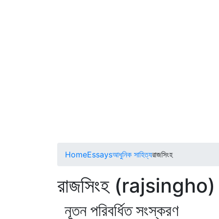
Home
Essays
আধুনিক সাহিত্য
রাজসিংহ
রাজসিংহ (rajsingho)
নূতন পরিবর্ধিত সংস্করণ