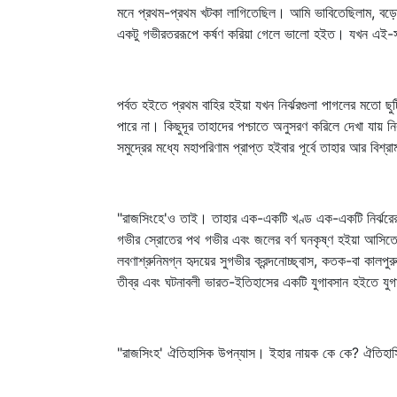
মনে প্রথম-প্রথম খটকা লাগিতেছিল। আমি ভাবিতেছিলাম, বড়োই
একটু গভীরতররূপে কর্ষণ করিয়া গেলে ভালো হইত। যখন এই-স
পর্বত হইতে প্রথম বাহির হইয়া যখন নির্ঝরগুলা পাগলের মতো 
পারে না। কিছুদূর তাহাদের পশ্চাতে অনুসরণ করিলে দেখা যায় 
সমুদ্রের মধ্যে মহাপরিণাম প্রাপ্ত হইবার পূর্বে তাহার আর বিশ্
"রাজসিংহে'ও তাই। তাহার এক-একটি খণ্ড এক-একটি নির্ঝরের 
গভীর স্রোতের পথ গভীর এবং জলের বর্ণ ঘনকৃষ্ণ হইয়া আসিতে
লবণাশ্রুনিমগ্ন হৃদয়ের সুগভীর ক্রন্দনোচ্ছ্বাস, কতক-বা কালপু
তীব্র এবং ঘটনাবলী ভারত-ইতিহাসের একটি যুগাবসান হইতে যুগা
"রাজসিংহ' ঐতিহাসিক উপন্যাস। ইহার নায়ক কে কে? ঐতিহাসি