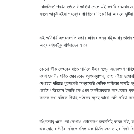
"রাজসিংহ' প্রথম হইতে উলটাইয়া গেলে এই কথাটি বারম্বার 
সবলে আকৃষ্ট হইয়া গ্রন্থের পরিণামের দিকে বিনা আয়াসে ছুটি
এই অনিবার্য অগ্রসরগতি সঞ্চার করিবার জন্য বঙ্কিমবাবু তা
অত্যাবশ্যকটুকু রাখিয়াছেন মাত্র।
কোনো ভীরু লেখকের হাতে পড়িলে ইহার মধ্যে অনেকগুলি পরিচ
বাদশাহজাদীর সহিত মোবারকের প্রণয়ব্যাপার, তাহা লইয়া দুঃসাহ
দেখাইয়া দরিয়ার পুরুষবেশী অশ্বারোহী সৈনিক সাজিবার সম্মত
ছোটো পরিচ্ছেদে ইহাদিগকে এমন অবলীলাক্রমে অসংকোচে ব্য
অনেক কথা বলিতে গিয়াই পাঠকের সন্দেহ আরো বেশি করিয়া আ
বঙ্কিমবাবু একে তো কোথাও কোনোরূপ জবাবদিহি করেন নাই, তা
এক ঘোড়ায় উঠিয়া বসিতে বলিল এবং নির্মল যখন তাহার নিকট বিবা