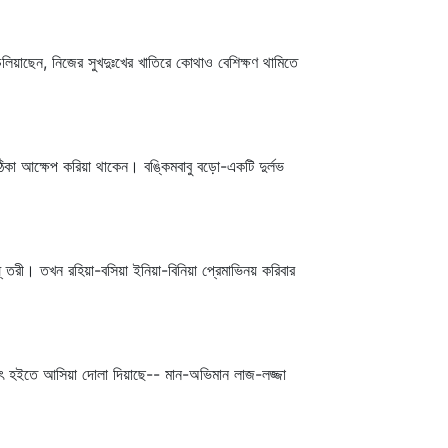
চলিয়াছেন, নিজের সুখদুঃখের খাতিরে কোথাও বেশিক্ষণ থামিতে
িকা আক্ষেপ করিয়া থাকেন। বঙ্কিমবাবু বড়ো-একটি দুর্লভ
‌ তরী। তখন রহিয়া-বসিয়া ইনিয়া-বিনিয়া প্রেমাভিনয় করিবার
পশ্চাৎ হইতে আসিয়া দোলা দিয়াছে-- মান-অভিমান লাজ-লজ্জা