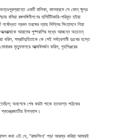
পুরপ্রান্তে একটি বালিকা, কালক্রমে সে কোন্‌ ক্ষুদ্র
ায় বসিয়া রঙ্গসঙ্গিনীগণের হাসিটিটকারি-পরিবৃত হইয়া
ি গর্বোদ্ধত প্রবল তরঙ্গের ন্যায় দিল্লির সিংহাসনে গিয়া
রাত্মাকে আরামের পুষ্পরাশির মধ্যে আচ্ছন্ন অচেতন্‌
া ধরিল, সম্রাটদুহিতাকে কে সেই সর্বত্রগামী দুঃখের হস্তে
বারক মৃত্যুসাগরে আত্মবিসর্জন করিল, গৃহপিঞ্জরের
া বসিতেছিল; অবশেষে শেষ কয়টা পাকে হতভাগ্য পাঠকের
 স্বতন্ত্রজাতীয় উপন্যাস।
া। আসল কথা এই যে, "রাজসিংহ' পড়া আরম্ভ করিয়া আমারই