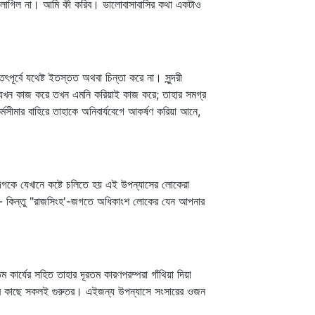
ালো লাগিল না। আমি কী করিব। ভালোবাসাবাসির কথা একটাও
ূর্বে যথেষ্ট ইতস্তত অথবা চিন্তা করে না। সুন্দরী
োক যখন কাজ করে তখন এমনি করিয়াই কাজ করে; তাহার সমগ্র
র্মসীমার বাহিরে তাহাকে অনিবার্যবেগে আকর্ষণ করিয়া আনে,
িগকে যেখানে কষ্টে চলিতে হয় এই উপন্যাসের লোকেরা
ে হয়-- কিন্তু "রাজসিংহ'-জগতে অধিকাংশ লোকের যেন আপনার
র্যের সহিত তাহার দূরতম কারণপরম্পরা গাঁথিয়া দিয়া
হাদের কাছে সকলই গুরুতর। এইজন্য উপন্যাসে সংসারের ওজন