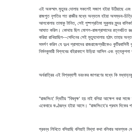
এই অকস্মাৎ মৃত্যুর দোলায় সকলেই সজাগ হইয়া উঠিয়াছে এবং আপ
রাজপুত নৃপতির শত রাজ্ঞীর মধ্যে অন্যতম হইয়া অসম্ভব-চিত্রিত
আলবোলায় তামাকু টানিত, সেই পুষ্পপ্রতিমা সুকুমার সুন্দর বালিকাট
আঘাত করিল। কোথায় ছিল মোগল-রাজপ্রাসাদের রত্নখচিত রঙমহলে 
করিয়া রাখিয়াছিল--সেদিনের সেই মৃত্যুদোলায় হঠাৎ তাহার অন্তরশ
সমর্পণ করিল যে দুঃখ প্রাসাদের রাজরাজেশ্বরীকেও কুটিরবাসিনী 
নির্মলকুমারী বিপ্লবের বহিরাকাশে উড়িয়া আসিল এবং নৃত্যকুশল
অর্ধরাত্রির এই বিশ্বব্যাপী ভয়ংকর জাগরণের মধ্যে কি মধ্যাহ্
"রাজসিংহ' দ্বিতীয় "বিষবৃক্ষ' হয় নাই বলিয়া আক্ষেপ করা সাজ
একেবারে কণ্ঠরূদ্ধ হইয়া আসে। "রাজসিংহে'র প্রথম দিকের পরিচ
প্রবন্ধ লিখিতে বসিয়াছি বলিয়াই মিথ্যা কথা বলিবার আবশ্য