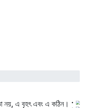
য় তা নয়, এ বৃহৎ এবং এ কঠিন।