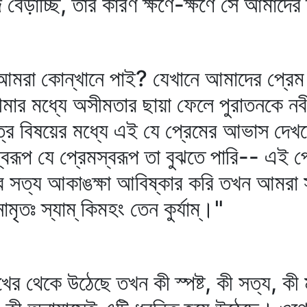
 বেড়াচ্ছি, তার কারণ ক্ষণে-ক্ষণে সে আমাদের 
র্শ আমরা কোন্‌খানে পাই? যেখানে আমাদের প
মার মধ্যে অসীমতার ছায়া ফেলে পুরাতনকে নবী
িত্র বিষয়ের মধ্যে এই যে প্রেমের আভাস দেখ
স্বরূপ যে প্রেমস্বরূপ তা বুঝতে পারি-- এই প
্মার সত্য আকাঙক্ষা আবিষ্কার করি তখন আম
ৃতঃ স্যাম্‌ কিমহং তেন কুর্যাম্‌।"
খের থেকে উঠেছে তখন কী স্পষ্ট, কী সত্য, ক