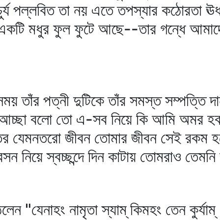
চুর্য পল্লবিত তা নয় এতে তপস্যার কঠোরতা ঊর
 একটি মধুর ফুল ফুটে আছে--তার গন্ধে আমাদে
র সময় তাঁর পত্নী দুটিকে তাঁর সমস্ত সম্পত্তি
 আচ্ছা বলো তো এ-সব নিয়ে কি আমি অমর হব? য
তের যেমনতরো জীবন তোমার জীবন সেই রকম হ
সন নিয়ে স্বচ্ছন্দে দিন কাটায় তোমরাও তেমন
লেন "যেনাহং নামৃতা স্যাম্‌ কিমহং তেন কুর্যাম