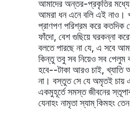
আমাদের অন্তর-প্রকৃতির মধ্য
আমরা ধন এনে বলি এই নাও। খ্
প্রাণপণ পরিশ্রম করে কতদিক থ
ফাঁদো, বেশ গুছিয়ে ঘরকন্না কর
বলতে পারছে না যে, এ সবে আম
কিন্তু তবু সব নিয়েও সব পেলু
হবে--টাকা আরও চাই, খ্যাতি 
না। বস্তুত সে যে অমৃতই চা
একমুহূর্তে সমস্ত জীবনের স্ত
যেনাহং নামৃতা স্যাম্‌ কিমহং তেন কু