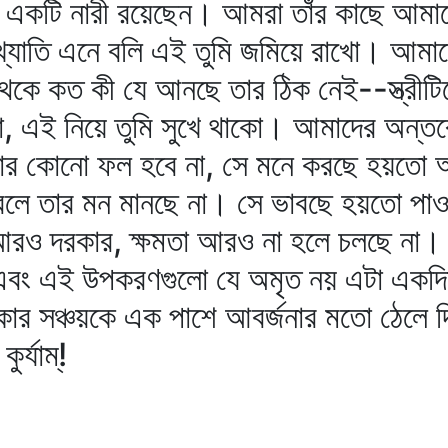
ে একটি নারী রয়েছেন। আমরা তাঁর কাছে আমাদ
যাতি এনে বলি এই তুমি জমিয়ে রাখো। আমাদে
েকে কত কী যে আনছে তার ঠিক নেই--স্ত্রীটি
ো, এই নিয়ে তুমি সুখে থাকো। আমাদের অন্তরে
ার কোনো ফল হবে না, সে মনে করছে হয়তো আম
ম বলে তার মন মানছে না। সে ভাবছে হয়তো পা
আরও দরকার, ক্ষমতা আরও না হলে চলছে না।
য় এবং এই উপকরণগুলো যে অমৃত নয় এটা একদ
ূপাকার সঞ্চয়কে এক পাশে আবর্জনার মতো ঠেলে
র্যাম্‌!