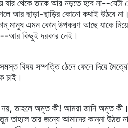
 যার থেকে তাকে আর নড়তে হবে না--যেটা প
েলে আর ছাড়া-ছাড়ির কোনো কথাই উঠবে না। 
্‌ মানুষ এমন কোন্‌ উপকরণ আছে যাকে নিয়
েল--আর কিছুই দরকার নেই।
সমস্ত বিষয় সম্পত্তি ঠেলে ফেলে দিয়ে মৈত্র
ে চাই।
নয়, তাহলে অমৃত কী! আমরা জানি অমৃত কী। 
পেতুম তাহলে তার জন্যে আমাদের কান্না উঠত