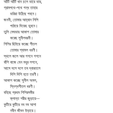
আঁটি আঁটি ধান চলে ভারে ভার,
গ্রামপথে-পথে গন্ধ তাহার
ভরিয়া উঠিছে পবনে।
জননী, তোমার আহ্বান লিপি
পাঠায়ে দিয়েছ ভুবনে।
তুলি মেঘভার আকাশ তোমার
করেছ সুনীলবরনী।
শিশির ছিটায়ে করেছ শীতল
তোমার শ্যামল ধরণী।
স্থলে জলে আর গগনে গগনে
বাঁশি বাজে যেন মধুর লগনে,
আসে দলে দলে তব দ্বারতলে
দিশি দিশি হতে তরণী।
আকাশ করেছ সুনীল অমল,
স্নিগ্ধশীতল ধরণী।
বহিছে প্রথম শিশিরসমীর
ক্লান্ত শরীর জুড়ায়ে--
কুটিরে কুটিরে নব নব আশা
নবীন জীবন উড়ায়ে।