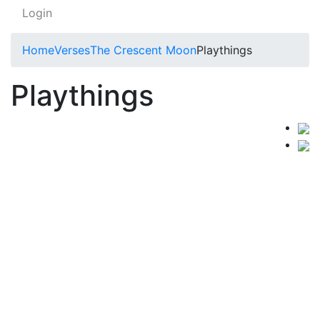
Login
Home
Verses
The Crescent Moon
Playthings
Playthings