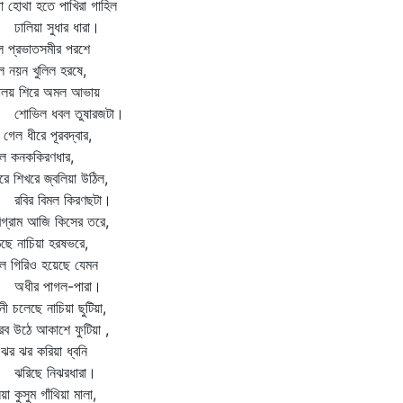
া হোথা হতে পাখিরা গাহিল
লিয়া সুধার ধারা।
ুল প্রভাতসমীর পরশে
 নয়ন খুলিল হরষে,
মালয় শিরে অমল আভায়
ভিল ধবল তুষারজটা।
ি গেল ধীরে পূরবদ্বার,
ল কনককিরণধার,
রে শিখরে জ্বলিয়া উঠিল,
ির বিমল কিরণছটা।
িগ্রাম আজি কিসের তরে,
ছে নাচিয়া হরষভরে,
ল গিরিও হয়েছে যেমন
ীর পাগল-পারা।
নী চলেছে নাচিয়া ছুটিয়া,
ব উঠে আকাশে ফুটিয়া ,
ঝর ঝর করিয়া ধ্বনি
িছে নিঝরধারা।
িয়া কুসুম গাঁথিয়া মালা,