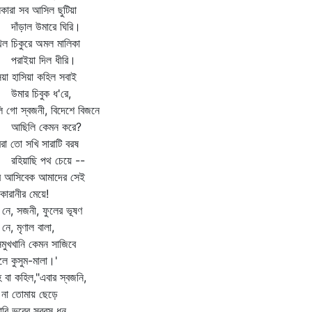
িকারা সব আসিল ছুটিয়া
ঁড়াল উমারে ঘিরি।
িল চিকুরে অমল মালিকা
াইয়া দিল ধীরি।
িয়া হাসিয়া কহিল সবাই
ার চিবুক ধ'রে,
ি গো স্বজনী, বিদেশে বিজনে
িলি কেমন করে?
া তো সখি সারাটি বরষ
িয়াছি পথ চেয়ে --
ে আসিবেক আমাদের সেই
কারানীর মেয়ে!
নে, সজনী, ফুলের ভূষণ
নে, মৃণাল বালা,
িমুখখানি কেমন সাজিবে
লে কুসুম-মালা।'
 বা কহিল,"এবার স্বজনি,
 না তোমায় ছেড়ে
ারি ভবের সরবস ধন