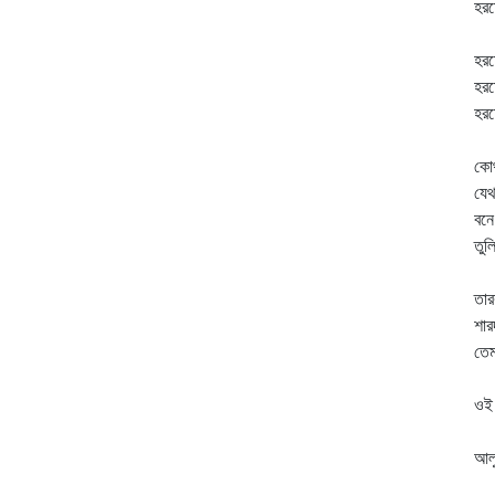
হর
চু
হরষ
হরষ
হরষ
উঠ
কোথ
যে
বনে
তুলি
পর
তা
শার
তেম
শো
ওই 
দে
আল
হা