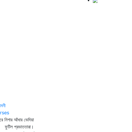
মনী
rses
ীরে নিশার আঁধার ভেদিয়া
টিল প্রভাততারা।