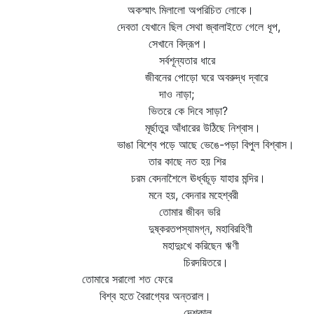
অকস্মাৎ মিলালো অপরিচিত লোকে।
দেবতা যেখানে ছিল সেথা জ্বালাইতে গেলে ধূপ,
সেখানে বিদ্রূপ।
সর্বশূন্যতার ধারে
জীবনের পোড়ো ঘরে অবরুদ্ধ দ্বারে
দাও নাড়া;
ভিতরে কে দিবে সাড়া?
মূর্ছাতুর আঁধারের উঠিছে নিশ্বাস।
ভাঙা বিশ্বে পড়ে আছে ভেঙে-পড়া বিপুল বিশ্বাস।
তার কাছে নত হয় শির
চরম বেদনাশৈলে ঊর্ধ্বচূড় যাহার মন্দির।
মনে হয়, বেদনার মহেশ্বরী
তোমার জীবন ভরি
দুষ্করতপস্যামগ্ন, মহাবিরহিণী
মহাদুঃখে করিছেন ঋণী
চিরদয়িতরে।
তোমারে সরালো শত ফেরে
বিশ্ব হতে বৈরাগ্যের অন্তরাল।
দেশকাল