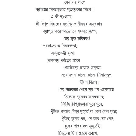
যেন ভয় লাগে
প্রলয়ের আরম্ভেতে স্তব্ধতার আগে।
এ কী দুঃখভার,
কী বিপুল বিষাদের স্তম্ভিত নীরন্ধ্র অন্ধকার
ব্যাপ্ত করে আছে তব সমস্ত জগৎ,
তব ভূত ভবিষ্যৎ!
প্রকাণ্ড এ নিষ্ফলতা,
অভ্রভেদী ব্যথা
দাবদগ্ধ পর্বতের মতো
খররৌদ্রে রয়েছে উন্নত
লয়ে নগ্ন কালো কালো শিলাস্তূপ
ভীষণ বিরূপ।
সব সান্ত্বনার শেষে সব পথ একেবারে
মিলেছে শূন্যের অন্ধকারে;
ফিরিছ বিশ্রামহারা ঘুরে ঘুরে,
খুঁজিছ কাছের বিশ্ব মুহূর্তে যা চলে গেল দূরে;
খুঁজিছ বুকের ধন, সে আর তো নেই,
বুকের পাথর হল মুহূর্তেই।
চিরচেনা ছিল চোখে চোখে,