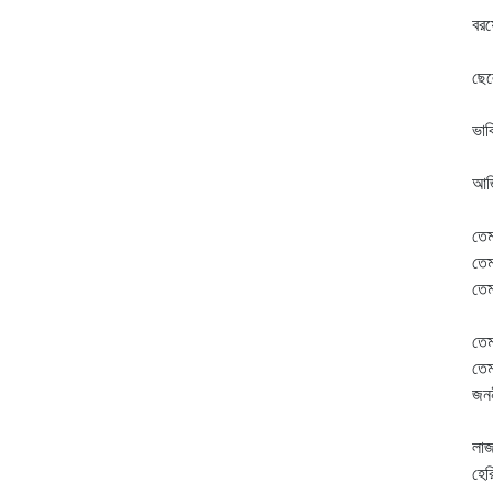
বরষ
রা
ছেল
হর
ভা
দে
আজ
বা
তেম
তেম
তেম
বন
তেম
তেম
জনন
"এ
লাজ
হের