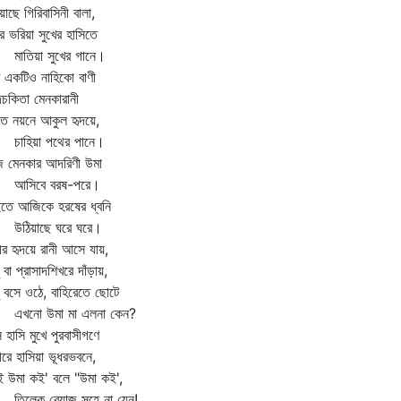
য়াছে গিরিবাসিনী বালা,
 ভরিয়া সুখের হাসিতে
তিয়া সুখের গানে।
ে একটিও নাহিকো বাণী
চকিতা মেনকারানী
িত নয়নে আকুল হৃদয়ে,
হিয়া পথের পানে।
 মেনকার আদরিণী উমা
িবে বরষ-পরে।
তে আজিকে হরষের ধ্বনি
িয়াছে ঘরে ঘরে।
র হৃদয়ে রানী আসে যায়,
 বা প্রাসাদশিখরে দাঁড়ায়,
 বসে ওঠে, বাহিরেতে ছোটে
নো উমা মা এলনা কেন?
ি হাসি মুখে পুরবাসীগণে
রে হাসিয়া ভূধরভবনে,
 উমা কই' বলে "উমা কই',
লেক বেয়াজ সহে না যেন!