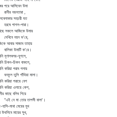
ের পরে আসিবেন উমা
নীর নয়নতারা ,
েবেলাকার সহচরী যত
ষে পাগল-পারা।
বিছে সকলে আজিকে উমায়
খিবে নয়ন ভ'রে,
িকে আবার সাজাব তাহায়
লিকা উমাটি ক'রে।
নি মৃণালবলয়-যুগলে,
নি চিকন-চিকন বাকলে,
নি করিয়া পরাব গলায়
ফুল তুলি গাঁথিয়া মালা।
নি করিয়া পরায়ে বেশ
নি করিয়া এলায়ে কেশ,
ীর কাছে বলিব গিয়ে
ই নে মা তোর তাপসী বালা'।
-হাসি-মাখা মেয়ের মুখ
ি উথলিবে মায়ের সুখ,