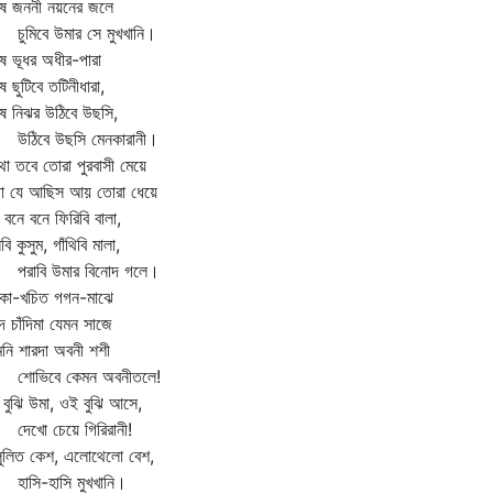
ষে জননী নয়নের জলে
মিবে উমার সে মুখখানি।
ে ভূধর অধীর-পারা
ে ছুটিবে তটিনীধারা,
ে নিঝর উঠিবে উছসি,
িবে উছসি মেনকারানী।
া তবে তোরা পুরবাসী মেয়ে
থা যে আছিস আয় তোরা ধেয়ে
 বনে বনে ফিরিবি বালা,
বি কুসুম, গাঁথিবি মালা,
াবি উমার বিনোদ গলে।
রকা-খচিত গগন-মাঝে
দ চাঁদিমা যেমন সাজে
নি শারদা অবনী শশী
ভিবে কেমন অবনীতলে!
বুঝি উমা, ওই বুঝি আসে,
খো চেয়ে গিরিরানী!
ুলিত কেশ, এলোথেলো বেশ,
সি-হাসি মুখখানি।