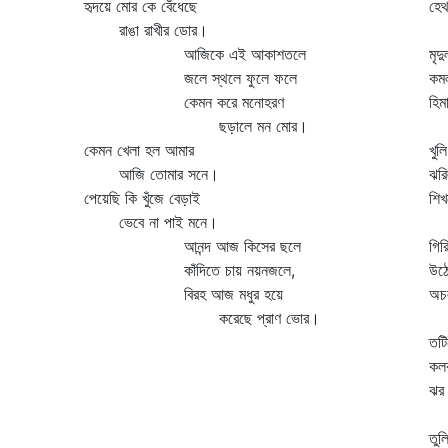
হৃদয়ে মোর কে বেঁধেছে
হেথ
রাঙা রাখীর ডোর।
ঢা
আজিকে এই আকাশতলে
মৃদ
জলে স্থলে ফুলে ফলে
কমল
কেমন করে মনোহরণ
হি
ছড়ালে মন মোর।
শো
কেমন খেলা হল আমার
খুল
আজি তোমার সনে।
ঝরি
পেয়েছি কি খুঁজে বেড়াই
শিখ
ভেবে না পাই মনে।
রব
আনন্দ আজ কিসের ছলে
গির
কাঁদিতে চায় নয়নজলে,
উঠে
বিরহ আজ মধুর হয়ে
অচ
করেছে প্রাণ ভোর।
অধ
তটি
কলর
ঝর 
ঝর
তুল