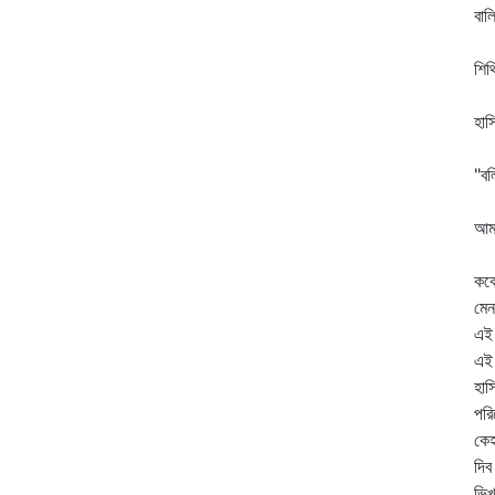
বাল
দা
শিথ
পর
হাস
উম
"বল
আছ
আমর
রহ
কব
মেন
এই 
এই 
হাস
পরি
কেহ
দিব
ভিখ