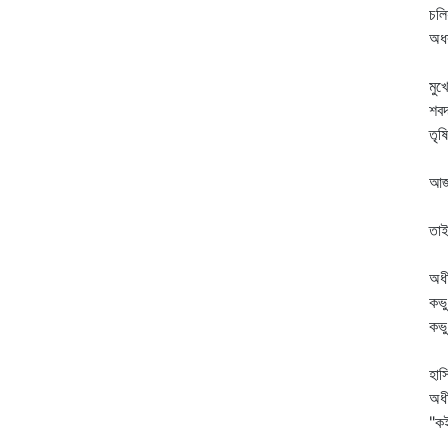
চলি
অধর
মা
মুখ
শবদ
তৃষ
চা
আজ
আস
তাই
উঠ
অধী
কভু
কভু
এখ
হাস
অধী
"কই
তি