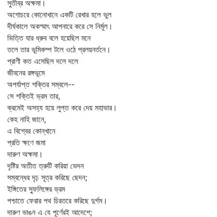
সুতীব্র অক্ষমা।
অগোচরে কোনোখানে একটি রেখার হলে ভুল
দীর্ঘকালে অকস্মাৎ আপনারে করে সে নির্মূল।
ভিত্তি যার ধ্রুব বলে হয়েছিল মনে
তলে তার ভূমিকম্প টলে ওঠে প্রলয়নর্তনে।
প্রাণী কত এসেছিল দলে দলে
জীবনের রঙ্গভূমে
অপর্যাপ্ত শক্তির সম্বলে--
সে শক্তিই ভ্রম তার,
ক্রমেই অসহ্য হয়ে লুপ্ত করে দেয় মহাভার।
কেহ নাহি জানে,
এ বিশ্বের কোন্‌খানে
প্রতি ক্ষণে জমা
দারুণ অক্ষমা।
দৃষ্টির অতীত ত্রুটি করিয়া ভেদন
সম্বন্ধের দৃঢ় সূত্র করিছে ছেদন;
ইঙ্গিতের স্ফুলিঙ্গের ভ্রম
পশ্চাতে ফেরার পথ চিরতরে করিছে দুর্গম।
দারুণ ভাঙন এ যে পূর্ণেরই আদেশে;