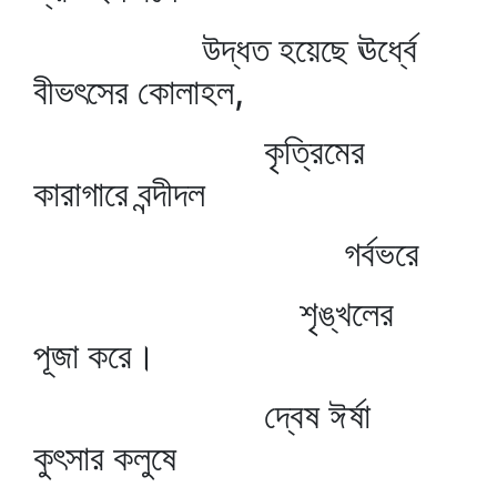
উদ্ধত হয়েছে ঊর্ধ্বে
বীভৎসের কোলাহল,
কৃত্রিমের
কারাগারে বন্দীদল
গর্বভরে
শৃঙ্খলের
পূজা করে।
দ্বেষ ঈর্ষা
কুৎসার কলুষে