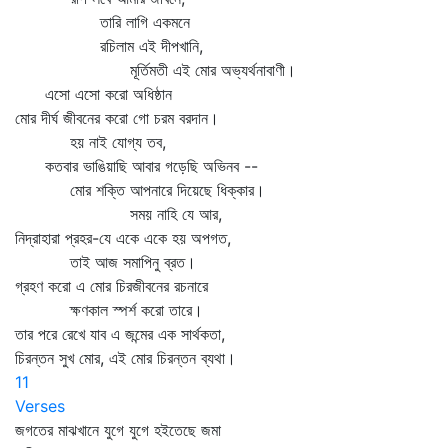
তারি লাগি একমনে
রচিলাম এই দীপখানি,
মূর্তিমতী এই মোর অভ্যর্থনাবাণী।
এসো এসো করো অধিষ্ঠান
মোর দীর্ঘ জীবনের করো গো চরম বরদান।
হয় নাই যোগ্য তব,
কতবার ভাঙিয়াছি আবার গড়েছি অভিনব --
মোর শক্তি আপনারে দিয়েছে ধিক্কার।
সময় নাহি যে আর,
নিদ্রাহারা প্রহর-যে একে একে হয় অপগত,
তাই আজ সমাপিনু ব্রত।
গ্রহণ করো এ মোর চিরজীবনের রচনারে
ক্ষণকাল স্পর্শ করো তারে।
তার পরে রেখে যাব এ জন্মের এক সার্থকতা,
চিরন্তন সুখ মোর, এই মোর চিরন্তন ব্যথা।
11
Verses
জগতের মাঝখানে যুগে যুগে হইতেছে জমা