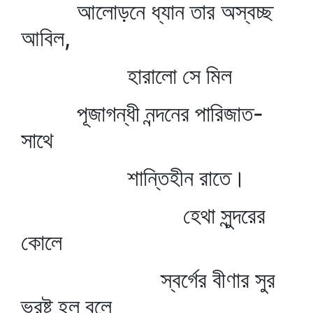
আলোড়নে ধ্যান তার অস্বচ্ছ
আবিল,
হারালো সে মিল
পূজাগন্ধী নন্দনের পারিজাত-
সাথে
শান্তিহীন রাতে।
হেথা সুন্দরের
কোলে
স্বর্গের বীণার সুর
ভ্রষ্ট হল বলে