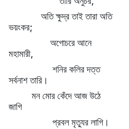
তারি অনুচর,
অতি ক্ষুদ্র তাই তারা অতি
ভয়ংকর;
অগোচরে আনে
মহামারী,
শনির কলির দত্ত
সর্বনাশ তারি।
মন মোর কেঁদে আজ উঠে
জাগি
প্রবল মৃত্যুর লাগি।