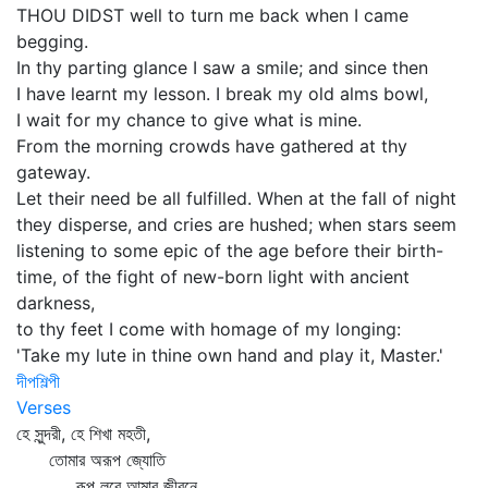
THOU DIDST well to turn me back when I came
begging.
In thy parting glance I saw a smile; and since then
I have learnt my lesson. I break my old alms bowl,
I wait for my chance to give what is mine.
From the morning crowds have gathered at thy
gateway.
Let their need be all fulfilled. When at the fall of night
they disperse, and cries are hushed; when stars seem
listening to some epic of the age before their birth-
time, of the fight of new-born light with ancient
darkness,
to thy feet I come with homage of my longing:
'Take my lute in thine own hand and play it, Master.'
দীপশিল্পী
Verses
হে সুন্দরী, হে শিখা মহতী,
তোমার অরূপ জ্যোতি
রূপ লবে আমার জীবনে,