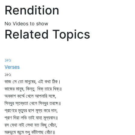
Rendition
No Videos to show
Related Topics
১৮১
Verses
১৮১
কাজ সে তো মানুষের, এই কথা ঠিক।
কাজের মানুষ, কিন্তু ধিক্‌ তারে ধিক্‌॥
অবকাশ কর্ম্মে খেলে আপনারি সঙ্গে,
সিন্ধুর স্তব্ধতা খেলে সিন্ধুর তরঙ্গে॥
প্রাণেরে মৃত্যুর ছাপ মূল্য করে দান,
প্রাণ দিয়া লভি তাই যাহা মূল্যবান॥
রস যেথা নাই সেথা যত কিছু খোঁচা,
মরুভূমে জন্মে শুধু কাঁটাগাছ বোঁচা॥