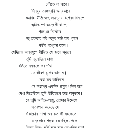
চলিতে না পারে।
সিন্ধুর তরঙ্গধ্বনি অন্ধকারে
গুমরিয়া উঠিতেছে জনশূন্য বিশ্বের বিলাপে।
ভূমিকম্পে বনস্থলী কাঁপে;
প্রচণ্ড নির্ঘোষে
বহু তরুভার বহি বহুদূর মাটি যায় ধ্বসে
গভীর পঙ্কের তলে।
সেদিনের অন্ধযুগে পীড়িত সে জলে স্থলে
তুমি তুলেছিলে মাথা।
বলিতে বল্কলে তব গাঁথা
সে ভীষণ যুগের আভাস।
যেথা তব আদিবাস
সে অরণ্যে একদিন মানুষ পশিল যবে
দেখা দিয়েছিলে তুমি ভীতিরূপে তার অনুভবে।
হে তুমি অমিত-আয়ু, তোমার উদ্দেশে
স্তবগান করেছে সে।
বাঁকাচোরা শাখা তব কত কী সংকেতে
অন্ধকারে শঙ্কা রেখেছিল পেতে।
বিকৃত বিরূপ মূর্তি মনে মনে দেখেছিল তারা