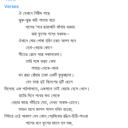
Verses
ঐ যেখানে শিরীষ গাছে
ঝুরু-ঝুরু কচি পাতার নাচে
ঘাসের 'পরে ছায়াখানি কাঁপায় থরথর
ঝরা ফুলের গন্ধে ভরভর--
ঐখানে মোর পোষা হরিণ চরত আপন মনে
হেনা-বেড়ার কোণে
শীতের রোদে সারা সকালবেলা।
তারি সঙ্গে করত খেলা
পাহাড়-থেকে-আনা
ঘন রাঙা রোঁয়ায় ঢাকা একটি কুকুরছানা।
যেন তারা দুই বিদেশের দুটি ছেলে
মিলেছে এক পাঠশালাতে, একসাথে তাই বেড়ায় হেসে খেলে।
হাটের দিনে পথের কত লোকে
বেড়ার কাছে দাঁড়িয়ে যেত, দেখত অবাক-চোখে।
ফাগুন মাসে জাগল পাগল দখিন হাওয়া,
শিউরে ওঠে আকাশ যেন কোন্‌ প্রেমিকের রঙিন-চিঠি-পাওয়া
শালের বনে ফুলের মাতন হল শুরু,