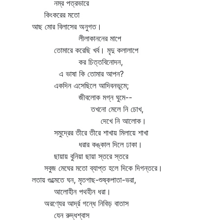
নম্র পত্রভারে
কিংকরের মতো
আছ মোর বিলাসের অনুগত।
লীলাকাননের মাপে
তোমারে করেছি খর্ব। মৃদু কলালাপে
কর চিত্তবিনোদন,
এ ভাষা কি তোমার আপন?
একদিন এসেছিলে আদিবনভূমে;
জীবলোক মগ্ন ঘুমে--
তখনো মেলে নি চোখ,
দেখে নি আলোক।
সমুদ্রের তীরে তীরে শাখায় মিলায়ে শাখা
ধরার কঙ্কাল দিলে ঢাকা।
ছায়ায় বুনিয়া ছায়া স্তরে স্তরে
সবুজ মেঘের মতো ব্যাপ্ত হলে দিকে দিগন্তরে।
লতায় গুল্মেতে ঘন, মৃতগাছ-শুষ্কপাতা-ভরা,
আলোহীন পথহীন ধরা।
অরণ্যের আর্দ্র গন্ধে নিবিড় বাতাস
যেন রুদ্ধশ্বাস