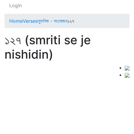
Login
Home
Verses
স্ফুলিঙ্গ - সংযোজন
১২৭
১২৭ (smriti se je
nishidin)