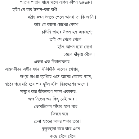
পাতায় পাতায় ঘাসে ঘাসে লাগল কাঁপন দুরুদুরু।
হরিণ যে কার উদাস-করা বাণী
হঠাৎ কখন শুনতে পেলে আমরা তা কি জানি।
তাই যে কালো চোখের কোণে
চাউনি তাহার উতল হল অকারণে;
তাই সে থেকে থেকে
হঠাৎ আপন ছায়া দেখে
চমকে দাঁড়ায় বেঁকে।
একদা এক বিকালবেলায়
আমলকীবন অধীর যখন ঝিকিমিকি আলোর খেলায়,
তপ্ত হাওয়া ব্যথিয়ে ওঠে আমের বোলের বাসে,
মাঠের পরে মাঠ হয়ে পার ছুটল হরিণ নিরুদ্দেশের আশে।
সম্মুখে তার জীবনমরণ সকল একাকার,
অজানিতের ভয় কিছু নেই আর।
ভেবেছিলেম আঁধার হলে পরে
ফিরবে ঘরে
চেনা হাতের আদর পাবার তরে।
কুকুরছানা বারে বারে এসে
কাছে ঘেঁষে ঘেঁষে