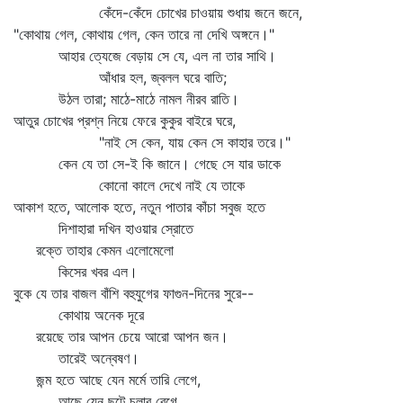
কেঁদে-কেঁদে চোখের চাওয়ায় শুধায় জনে জনে,
"কোথায় গেল, কোথায় গেল, কেন তারে না দেখি অঙ্গনে।"
আহার ত্যেজে বেড়ায় সে যে, এল না তার সাথি।
আঁধার হল, জ্বলল ঘরে বাতি;
উঠল তারা; মাঠে-মাঠে নামল নীরব রাতি।
আতুর চোখের প্রশ্ন নিয়ে ফেরে কুকুর বাইরে ঘরে,
"নাই সে কেন, যায় কেন সে কাহার তরে।"
কেন যে তা সে-ই কি জানে। গেছে সে যার ডাকে
কোনো কালে দেখে নাই যে তাকে
আকাশ হতে, আলোক হতে, নতুন পাতার কাঁচা সবুজ হতে
দিশাহারা দখিন হাওয়ার স্রোতে
রক্তে তাহার কেমন এলোমেলো
কিসের খবর এল।
বুকে যে তার বাজল বাঁশি বহুযুগের ফাগুন-দিনের সুরে--
কোথায় অনেক দূরে
রয়েছে তার আপন চেয়ে আরো আপন জন।
তারেই অন্বেষণ।
জন্ম হতে আছে যেন মর্মে তারি লেগে,
আছে যেন ছুটে চলার বেগে,