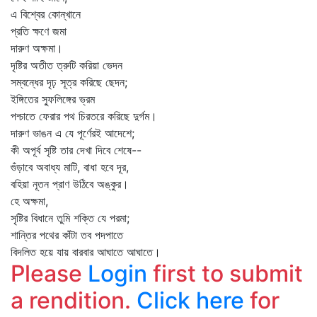
এ বিশ্বের কোন্‌খানে
প্রতি ক্ষণে জমা
দারুণ অক্ষমা।
দৃষ্টির অতীত ত্রুটি করিয়া ভেদন
সম্বন্ধের দৃঢ় সূত্র করিছে ছেদন;
ইঙ্গিতের স্ফুলিঙ্গের ভ্রম
পশ্চাতে ফেরার পথ চিরতরে করিছে দুর্গম।
দারুণ ভাঙন এ যে পূর্ণেরই আদেশে;
কী অপূর্ব সৃষ্টি তার দেখা দিবে শেষে--
গুঁড়াবে অবাধ্য মাটি, বাধা হবে দূর,
বহিয়া নূতন প্রাণ উঠিবে অঙ্কুর।
হে অক্ষমা,
সৃষ্টির বিধানে তুমি শক্তি যে পরমা;
শান্তির পথের কাঁটা তব পদপাতে
বিদলিত হয়ে যায় বারবার আঘাতে আঘাতে।
Please
Login
first to submit
a rendition.
Click here
for