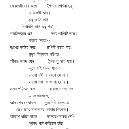
স্নেহময়ী মার কাছে শৈশবে শিখিয়াছিনু।
দু-একটি তান।
শুধু জানি তাই,
দিবানিশি তাই শুধু গাই।
শতছিদ্রময় এই হৃদয়-বাঁশিটি লয়ে।
বাজাই সতত--
দূঃখের কঠোর স্বর রাগিনী হইয়া যায়,
মৃদূল নিশ্বাসে পরিণত।
আঁধার জলদ যেন ইন্দ্রধনু হয়ে যায়।
ভুলে যাই সকল যাতনা।
ভালো যদি না লাগে সে গান
ভালো সখা, তাও গাহিব না।
এমন পণ্ডিত কত রয়েছেন শত শত
এ সংসারতলে,
আকাশের দৈতাবালা উন্মাদিনী চপলারে
বেঁধে রাখে দাসত্বের লোহার শিকলে।
আকাশ ধরিয়া হাতে নক্ষত্র-অক্ষর দেখি
গ্রন্থ পাঠ করিছেন তাঁরা,