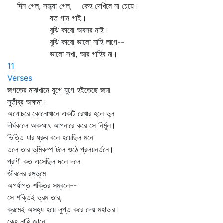
দিন গেল, সন্ধ্যা গেল, কেহ দেখিলে না চেয়ে।
যত গান গাই।
বুঝি কারো অবসর নাই।
বুঝি কারো ভালো নাহি লাগে--
ভালো সখা, আর গাহিব না।
11
Verses
জগতের মাঝখানে যুগে যুগে হইতেছে জমা
সুতীব্র অক্ষমা।
অগোচরে কোনোখানে একটি রেখার হলে ভুল
দীর্ঘকালে অকস্মাৎ আপনারে করে সে নির্মূল।
ভিত্তি যার ধ্রুব বলে হয়েছিল মনে
তলে তার ভূমিকম্প টলে ওঠে প্রলয়নর্তনে।
প্রাণী কত এসেছিল দলে দলে
জীবনের রঙ্গভূমে
অপর্যাপ্ত শক্তির সম্বলে--
সে শক্তিই ভ্রম তার,
ক্রমেই অসহ্য হয়ে লুপ্ত করে দেয় মহাভার।
কেহ নাহি জানে,