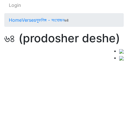
Login
Home
Verses
স্ফুলিঙ্গ - সংযোজন
৬৪
৬৪ (prodosher deshe)