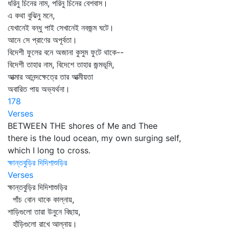
ধরিনু চিনের নাম, পরিনু চিনের বেশবাস।
এ কথা বুঝিনু মনে,
যেখানেই বন্ধু পাই সেখানেই নবজন্ম ঘটে।
আনে সে প্রাণের অপূর্বতা।
বিদেশী ফুলের বনে অজানা কুসুম ফুটে থাকে--
বিদেশী তাহার নাম, বিদেশে তাহার জন্মভূমি,
আত্মার আনন্দক্ষেত্রে তার আত্মীয়তা
অবারিত পায় অভ্যর্থনা।
178
Verses
BETWEEN THE shores of Me and Thee
there is the loud ocean, my own surging self,
which I long to cross.
ক্ষান্তবুড়ির দিদিশাশুড়ির
Verses
ক্ষান্তবুড়ির দিদিশাশুড়ির
পাঁচ বোন থাকে কাল্‌নায়,
শাড়িগুলো তারা উনুনে বিছায়,
হাঁড়িগুলো রাখে আল্‌নায়।