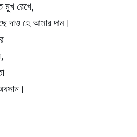
খ রেখে,
হে আমার দান।
ে
,
তা
বসান।