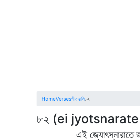
Home
Verses
গীতাঞ্জলি
৮২
৮২ (ei jyotsnarat
এই জ্যোৎস্নারাতে জাগে