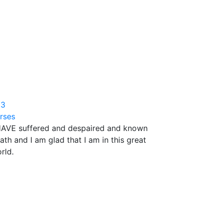
23
rses
HAVE suffered and despaired and known
ath and I am glad that I am in this great
rld.