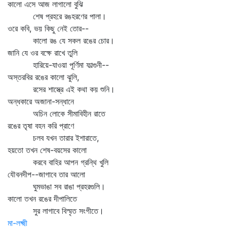
কালো এসে আজ লাগালো বুঝি
শেষ প্রহরে রঙহরণের পালা।
ওরে কবি, ভয় কিছু নেই তোর--
কালো রঙ যে সকল রঙের চোর।
জানি যে ওর বক্ষে রাখে তুলি
হারিয়ে-যাওয়া পূর্ণিমা ফাল্গুনী--
অস্তরবির রঙের কালো ঝুলি,
রসের শাস্ত্রে এই কথা কয় শুনি।
অন্ধকারে অজানা-সন্ধানে
অচিন লোকে সীমাবিহীন রাতে
রঙের তৃষা বহন করি প্রাণে
চলব যখন তারার ইশারাতে,
হয়তো তখন শেষ-বয়সের কালো
করবে বাহির আপন গ্রন্থি খুলি
যৌবনদীপ--জাগাবে তার আলো
ঘুমভাঙা সব রাঙা প্রহরগুলি।
কালো তখন রঙের দীপালিতে
সুর লাগাবে বিস্মৃত সংগীতে।
মা-লক্ষ্মী