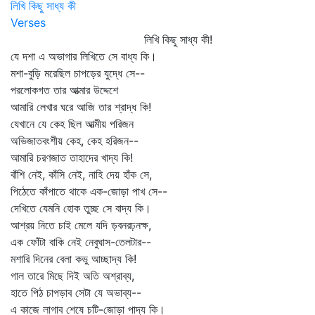
লিখি কিছু সাধ্য কী
Verses
লিখি কিছু সাধ্য কী!
যে দশা এ অভাগার লিখিতে সে বাধ্য কি।
মশা-বুড়ি মরেছিল চাপড়ের যুদ্ধে সে--
পরলোকগত তার আত্মার উদ্দেশে
আমারি লেখার ঘরে আজি তার শ্রাদ্ধ কি!
যেখানে যে কেহ ছিল আত্মীয় পরিজন
অভিজাতবংশীয় কেহ, কেহ হরিজন--
আমারি চরণজাত তাহাদের খাদ্য কি!
বাঁশি নেই, কাঁসি নেই, নাহি দেয় হাঁক সে,
পিঠেতে কাঁপাতে থাকে এক-জোড়া পাখ সে--
দেখিতে যেমনি হোক তুচ্ছ সে বাদ্য কি।
আশ্রয় নিতে চাই মেলে যদি ড়বনরঢ়নক্ষ,
এক ফোঁটা বাকি নেই নেবুঘাস-তেলটার--
মশারি দিনের বেলা কভু আচ্ছাদ্য কি!
গাল তারে মিছে দিই অতি অশ্রাব্য,
হাতে পিঠ চাপড়াব সেটা যে অভাব্য--
এ কাজে লাগাব শেষে চটি-জোড়া পাদ্য কি।