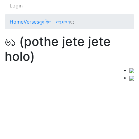
Login
Home
Verses
স্ফুলিঙ্গ - সংযোজন
৬১
৬১ (pothe jete jete
holo)