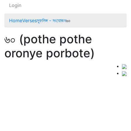
Login
Home
Verses
স্ফুলিঙ্গ - সংযোজন
৬০
৬০ (pothe pothe
oronye porbote)