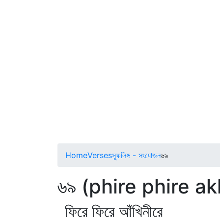
Home
Verses
স্ফুলিঙ্গ - সংযোজন
৬৯
৬৯ (phire phire ak
ফিরে ফিরে আঁখিনীরে