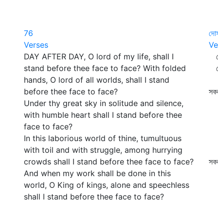
76
দো
Verses
Ve
DAY AFTER DAY, O lord of my life, shall I
দো
stand before thee face to face? With folded
কো
hands, O lord of all worlds, shall I stand
তা
before thee face to face?
সকল
Under thy great sky in solitude and silence,
সে
with humble heart shall I stand before thee
দ
face to face?
দো
In this laborious world of thine, tumultuous
কত
with toil and with struggle, among hurrying
চম
crowds shall I stand before thee face to face?
সক
And when my work shall be done in this
পা
world, O King of kings, alone and speechless
চ
shall I stand before thee face to face?
দো
বস