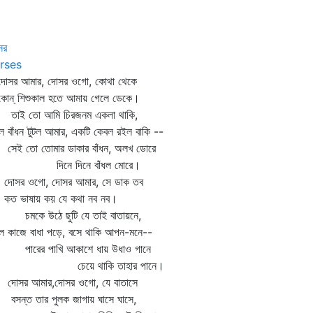
সর
rses
সর আমার, দোসর ওগো, কোথা থেকে
ন্‌ শিশুকাল হতে আমায় গেলে ডেকে।
ই তো আমি চিরজনম একলা থাকি,
 বাঁধন টুটল আমার, একটি কেবল রইল বাকি --
ই তো তোমার ডাকার বাঁধন, অলখ ডোরে
িনে দিনে বাঁধল মোরে।
সর ওগো, দোসর আমার, সে ডাক তব
 ভাষায় কয় যে কথা নব নব।
কে উঠে ছুটি যে তাই বাতায়নে,
ল কাজে বাধা পড়ে, বসে থাকি আপন-মনে--
রের পাখি আকাশে ধায় উধাও গানে
েয়ে থাকি তাহার পানে।
সর আমার,দোসর ওগো, যে বাতাসে
ন্ত তার পুলক জাগায় ঘাসে ঘাসে,