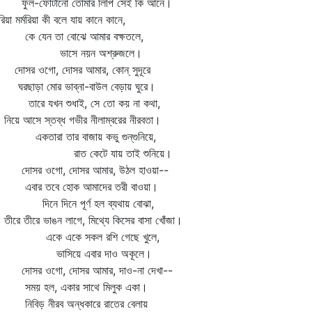
ল-ফোটানো তোমার লিপি সেই কি আনে।
্জরিয়া মর্মরিয়া কী বলে যায় কানে কানে,
 যেন তা বোঝে আমার বক্ষতলে,
াসে নয়ন অশ্রুজলে।
সর ওগো, দোসর আমার, কোন্‌ সুদূরে
ছাড়া মোর ভাব্‌না-বাউল বেড়ায় ঘুরে।
রে যখন শুধাই, সে তো কয় না কথা,
য়ে আসে স্তব্ধ গভীর নীলাম্বরের নীরবতা।
তারা তার বাজায় কভু গুন্‌গুনিয়ে,
াত কেটে যায় তাই শুনিয়ে।
সর ওগো, দোসর আমার, উঠল হাওয়া--
ার তবে হোক আমাদের তরী বাওয়া।
নে দিনে পূর্ণ হল ব্যথায় বোঝা,
ে তীরে ভাঙন লাগে, মিথ্যে কিসের বাসা খোঁজা।
কে একে সকল রশি গেছে খুলে,
াসিয়ে এবার দাও অকূলে।
সর ওগো, দোসর আমার, দাও-না দেখা--
য় হল, একার সাথে মিলুক একা।
বিড় নীরব অন্ধকারে রাতের বেলায়