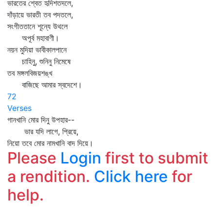
ভারতের শ্বেত হৃদিশতদলে,
দাঁড়ায়ে ভারতী তব পদতলে,
সংগীততানে শূন্যে উথলে
অপূর্ব মহাবাণী।
নয়ন মুদিয়া ভাবীকালপানে
চাহিনু, শুনিনু নিমেষে
তব মঙ্গলবিজয়শঙ্খ
বাজিছে আমার স্বদেশে।
72
Verses
গানখানি মোর দিনু উপহার--
ভার যদি লাগে, প্রিয়ে,
নিয়ো তবে মোর নামখানি বাদ দিয়ে।
Please
Login
first to submit
a rendition.
Click here
for
help.