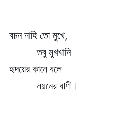
বচন নাহি তো মুখে,
তবু মুখখানি
হৃদয়ের কানে বলে
নয়নের বাণী।