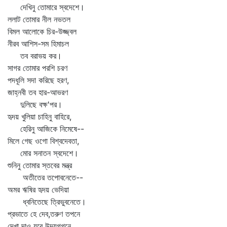
দেখিনু তোমারে স্বদেশে।
ললাট তোমার নীল নভতল
বিমল আলোকে চির-উজ্জ্বল
নীরব আশিস-সম হিমাচল
তব বরাভয় কর।
সাগর তোমার পরশি চরণ
পদধূলি সদা করিছে হরণ,
জাহ্নবী তব হার-আভরণ
দুলিছে বক্ষ'পর।
হৃদয় খুলিয়া চাহিনু বাহিরে,
হেরিনু আজিকে নিমেষে--
মিলে গেছ ওগো বিশ্বদেবতা,
মোর সনাতন স্বদেশে।
শুনিনু তোমার স্তবের মন্ত্র
অতীতের তপোবনেতে--
অমর ঋষির হৃদয় ভেদিয়া
ধ্বনিতেছে ত্রিভুবনেতে।
প্রভাতে হে দেব,তরুণ তপনে
দেখা দাও যবে উদয়গগনে