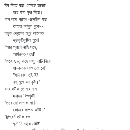
বিষ দিতে যারা এসেছে তাহরা
ঘরে যাক সুধা নিয়ে।
পাপ লয়ে প্রাণে এসেছিল যারা
তাহারা আসুক বুকে--
পড়ুক প্রেমের মধুর আলোক
ভ্রূকুটিকুটিল মুখে!
"আর প্রাণে নাহি সহে,
আর্যরক্ত দহে!'
"ওহে হারু, ওহে মাধু, লাঠি নিয়ে
ঘা-কতক দাও তো হে!'
"যদি চাস তুই ইষ্ট
বল্‌ মুখে বল্‌ কৃষ্ট।'
ধন্য হউক তোমার নাম
দয়াময় যিশুখৃস্ট!
"তবে রে! লাগাও লাঠি
কোমরে কাপড় আঁটি।'
"হিন্দুধর্ম হউক রক্ষা
খৃস্টানি হোক মাটি!'