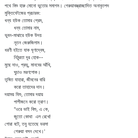
পথে বিশু হারু মোনো ভুতোর সমাগম। গেরুয়াবস্ত্রাচ্ছাদিত অনাবৃতপদ
মুক্তিফৌজের প্রচারক:
ধন্য হউক তোমার প্রেম,
ধন্য তোমার নাম,
ভুবন-মাঝারে হউক উদয়
নূতন জেরুজিলাম।
ধরণী হইতে যাক ঘৃণাদ্বেষ,
নিঠুরতা দূর হোক--
মুছে দাও, প্রভু, মানবের আঁখি,
ঘুচাও মরণশোক।
তৃষিত যাহারা, জীবনের বারি
করো তাহাদের দান।
দয়াময় যিশু, তোমার দয়ায়
পাপীজনে করো ত্রাণ।
"ওরে ভাই বিশু, এ কে,
জুতো কোথা এল রেখে!
গোরা বটে, তবু হতেছে ভরসা
গেরুয়া বসন দেখে।'