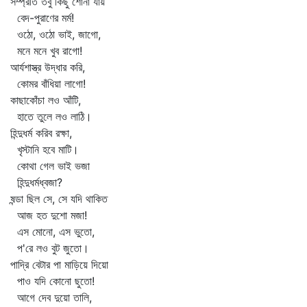
সম্প্রতি তবু কিছু শোনা যায়
বেদ-পুরাণের মর্ম!
ওঠো, ওঠো ভাই, জাগো,
মনে মনে খুব রাগো!
আর্যশাস্ত্র উদ্ধার করি,
কোমর বাঁধিয়া লাগো!
কাছাকোঁচা লও আঁটি,
হাতে তুলে লও লাঠি।
হিন্দুধর্ম করিব রক্ষা,
খৃস্টানি হবে মাটি।
কোথা গেল ভাই ভজা
হিন্দুধর্মধ্বজা?
ষন্ডা ছিল সে, সে যদি থাকিত
আজ হত দুশো মজা!
এস মোনো, এস ভুতো,
প'রে লও বুট জুতো।
পাদ্রি বেটার পা মাড়িয়ে দিয়ো
পাও যদি কোনো ছুতো!
আগে দেব দুয়ো তালি,