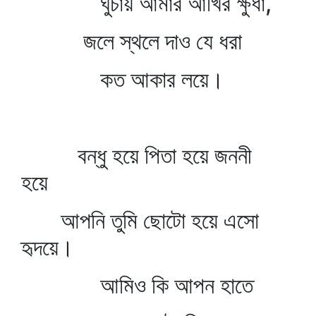
ঘুচায় আমার আঁখির ক্ষুধা,
জলে স্থলে দাও যে ধরা
কত আকার লয়ে।
বন্ধু হয়ে পিতা হয়ে জননী
হয়ে
আপনি তুমি ছোটো হয়ে এসো
হৃদয়ে।
আমিও কি আপন হাতে