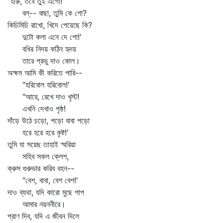
"হারু, তবে তুই এগো!
বল্‌-- বাছা, তুমি কে গো?
কিচিমিচি রাখো, খিদে পেয়েছে কি?
দুটো কলা এনে দে গো!'
বধির নিদয় কঠিন হৃদয়
তারে প্রভু দাও কোল।
অক্ষম আমি কী করিতে পারি--
"হরিবোল হরিবোল!'
"আরে, রেখে দাও খৃস্ট!
এখনি দেখাও পৃষ্ঠ!
দাঁড়ে উঠে চড়ো, পড়ো বাবা পড়ো
হরে হরে হরে কৃষ্ট!'
তুমি যা সয়েছ তাহাই স্মরিয়া
সহিব সকল ক্লেশ,
ক্রুস গুরুভার করিব বহন--
"বেশ, বাবা, বেশ বেশ!'
দাও ব্যথা, যদি কারো মুছে পাপ
আমার নয়ননীরে।
প্রাণ দিব, যদি এ জীবন দিলে