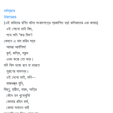
ধর্মপ্রচার
Verses
(এই কবিতায় বর্ণিত ঘটনা সংবাদপত্রে প্রকাশিত হয়! কলিকাতার এক বাসায়)
ওই শোনো ভাই বিশু,
পথে শুনি "জয় যিশু'!
কেমনে এ নাম করিব সহ্য
আমরা আর্যশিশু!
কূর্ম, কল্কি, স্কন্দ
এখন করো তো বন্ধ।
যদি যিশু ভজে রবে না ভারতে
পুরাণের নামগন্ধ।
ওই দেখো ভাই, শুনি--
যাজ্ঞবল্ক্য মুনি,
বিষ্ণু, হারীত, নারদ, অত্রি
কেঁদে হল খুনোখুনি!
কোথায় রহিল কর্ম,
কোথা সনাতন ধর্ম!