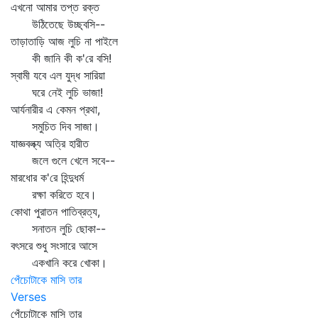
এখনো আমার তপ্ত রক্ত
উঠিতেছে উচ্ছ্বসি--
তাড়াতাড়ি আজ লুচি না পাইলে
কী জানি কী ক'রে বসি!
স্বামী যবে এল যুদ্ধ সারিয়া
ঘরে নেই লুচি ভাজা!
আর্যনারীর এ কেমন প্রথা,
সমুচিত দিব সাজা।
যাজ্ঞবল্ক্য অত্রি হারীত
জলে গুলে খেলে সবে--
মারধোর ক'রে হিন্দুধর্ম
রক্ষা করিতে হবে।
কোথা পুরাতন পাতিব্রত্য,
সনাতন লুচি ছোকা--
বৎসরে শুধু সংসারে আসে
একখানি করে খোকা।
পেঁচোটাকে মাসি তার
Verses
পেঁচোটাকে মাসি তার