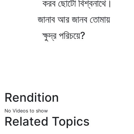
করব ছোটো বিশ্বনাথে।
জানাব আর জানব তোমায়
ক্ষুদ্র পরিচয়ে?
Rendition
No Videos to show
Related Topics