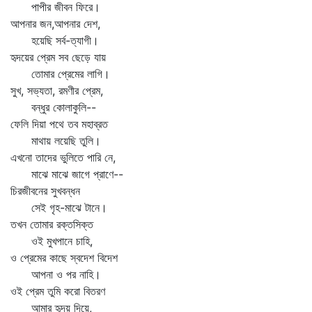
পাপীর জীবন ফিরে।
আপনার জন,আপনার দেশ,
হয়েছি সর্ব-ত্যাগী।
হৃদয়ের প্রেম সব ছেড়ে যায়
তোমার প্রেমের লাগি।
সুখ, সভ্যতা, রমণীর প্রেম,
বন্ধুর কোলাকুলি--
ফেলি দিয়া পথে তব মহাব্রত
মাথায় লয়েছি তুলি।
এখনো তাদের ভুলিতে পারি নে,
মাঝে মাঝে জাগে প্রাণে--
চিরজীবনের সুখবন্ধন
সেই গৃহ-মাঝে টানে।
তখন তোমার রক্তসিক্ত
ওই মুখপানে চাহি,
ও প্রেমের কাছে স্বদেশ বিদেশ
আপনা ও পর নাহি।
ওই প্রেম তুমি করো বিতরণ
আমার হৃদয় দিয়ে,