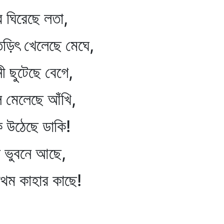
ে ঘিরেছে লতা,
তড়িৎ খেলেছে মেঘে,
নী ছুটেছে বেগে,
 মেলেছে আঁখি,
 উঠেছে ডাকি!
 ভুবনে আছে,
থম কাহার কাছে!