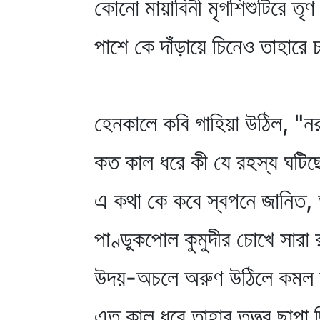
কোনো মায়াবিনী মৃগশিশুটিরে ত
পাশে কে দাঁড়ায়ে চিনেও তাহারে
হেনকালে কবি গাহিয়া উঠিল, "নর
কত কাল ধরে কী যে রহস্য ঘটিছ
এ কথা কে কবে স্বপনে জানিত, 
পাণ্ডুকপোল কুমুদীর চোখে সারা 
উদয়-অচলে অরুণ উঠিলে কমল ফ
এত কাল ধরে তাহার তত্ত্ব ছাপা 