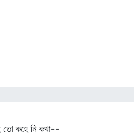
হ তো কহে নি কথা--