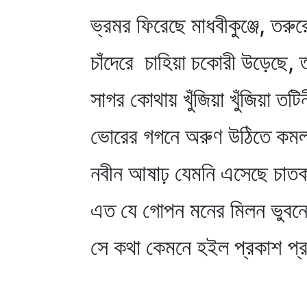
ভ্রমর ফিরেছে মাধবীকুঞ্জে, তরুর
চাঁদেরে চাহিয়া চকোরী উড়েছে, 
সাগর কোথায় খুঁজিয়া খুঁজিয়া তটি
ভোরের গগনে অরুণ উঠিতে কমল
নবীন আষাঢ় যেমনি এসেছে চাতক
এত যে গোপন মনের মিলন ভুবনে
সে কথা কেমনে হইল প্রকাশ প্র