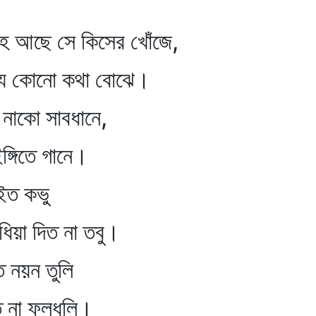
েহ আছে সে কিসের খোঁজে,
 যে কোনো কথা বোঝে।
 নাকো সাবধানে,
ঙ্গিতে গানে।
াইত কভু
ুধিয়া দিত না তবু।
ত নয়ন তুলি
ত না ফুলধূলি।