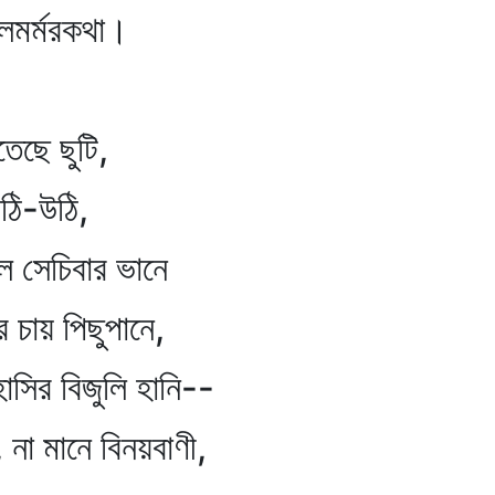
লমর্মরকথা।
তেছে ছুটি,
 উঠি-উঠি,
 সেচিবার ভানে
 চায় পিছুপানে,
াসির বিজুলি হানি--
, না মানে বিনয়বাণী,