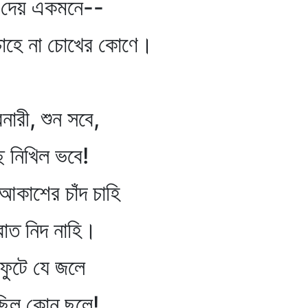
ৃণ দেয় একমনে--
 চাহে না চোখের কোণে।
নারী, শুন সবে,
ে নিখিল ভবে!
আকাশের চাঁদ চাহি
রাত নিদ নাহি।
ুটে যে জলে
ছিল কোন্‌ ছলে!