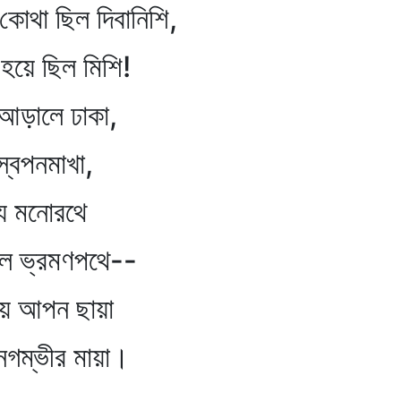
োথা ছিল দিবানিশি,
হয়ে ছিল মিশি!
আড়ালে ঢাকা,
স্বপনমাখা,
্য মনোরথে
ফল ভ্রমণপথে--
য়ে আপন ছায়া
নগম্ভীর মায়া।