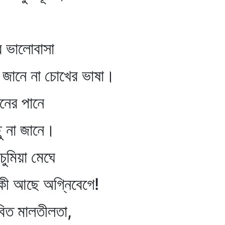
র ভালোবাসা
 জানে না চোখের ভাষা।
নের পানে
ু না জানে।
ুমিয়া মেঘে
 কী আছে অগ্নিবেগে!
বিত মালতীলতা,