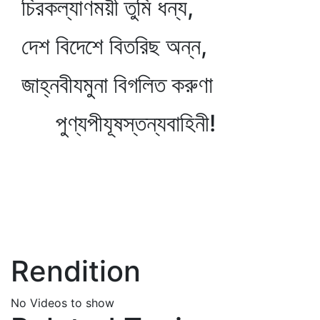
চিরকল্যাণময়ী তুমি ধন্য,
দেশ বিদেশে বিতরিছ অন্ন,
জাহ্নবীযমুনা বিগলিত করুণা
পুণ্যপীযূষস্তন্যবাহিনী!
Rendition
No Videos to show