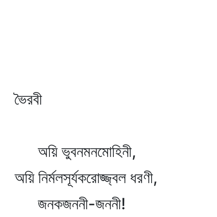
ভৈরবী
অয়ি ভুবনমনমোহিনী,
অয়ি নির্মলসূর্যকরোজ্জ্বল ধরণী,
জনকজননী-জননী!