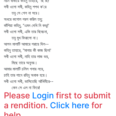
নয়ন বাঁকায়ে কহিনু তাহারে, "ছি ছি!'
সখী ওলো সখী, কহিনু শপথ ক'রে
তবু সে গেল না সরে।
অধরে কপোল পরশ করিল তবু;
কাঁপিয়া কহিনু, "এমন দেখি নি কভু!'
সখী ওলো সখী, একি তার বিবেচনা,
তবু মুখ ফিরালো না।
আপন মালাটি আমারে পরায়ে দিল--
কহিনু তাহারে, "মালায় কী কাজ ছিল!'
সখী ওলো সখী, নাহি তার লাজ ভয়,
মিছে তারে অনুনয়।
আমার মালাটি চলিল গলায় লয়ে,
চাহি তার পানে রহিনু অবাক হয়ে।
সখী ওলো সখী, ভাসিতেছি আঁখিনীরে--
কেন সে এল না ফিরে!
Please
Login
first to submit
a rendition.
Click here
for
help.