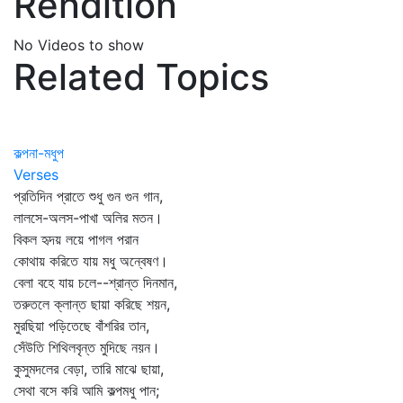
Rendition
No Videos to show
Related Topics
কল্পনা-মধুপ
Verses
প্রতিদিন প্রাতে শুধু গুন গুন গান,
লালসে-অলস-পাখা অলির মতন।
বিকল হৃদয় লয়ে পাগল পরান
কোথায় করিতে যায় মধু অন্বেষণ।
বেলা বহে যায় চলে--শ্রান্ত দিনমান,
তরুতলে ক্লান্ত ছায়া করিছে শয়ন,
মুরছিয়া পড়িতেছে বাঁশরির তান,
সেঁউতি শিথিলবৃন্ত মুদিছে নয়ন।
কুসুমদলের বেড়া, তারি মাঝে ছায়া,
সেথা বসে করি আমি কল্পমধু পান;