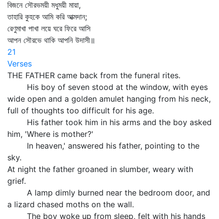
বিজনে সৌরভময়ী মধুময়ী মায়া,
তাহারি কুহকে আমি করি আত্মদান;
রেণুমাখা পাখা লয়ে ঘরে ফিরে আসি
আপন সৌরভে থাকি আপনি উদাসী॥
21
Verses
THE FATHER came back from the funeral rites.
His boy of seven stood at the window, with eyes
wide open and a golden amulet hanging from his neck,
full of thoughts too difficult for his age.
His father took him in his arms and the boy asked
him, 'Where is mother?'
In heaven,' answered his father, pointing to the
sky.
At night the father groaned in slumber, weary with
grief.
A lamp dimly burned near the bedroom door, and
a lizard chased moths on the wall.
The boy woke up from sleep, felt with his hands