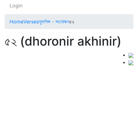
Login
Home
Verses
স্ফুলিঙ্গ - সংযোজন
৫২
৫২ (dhoronir akhinir)