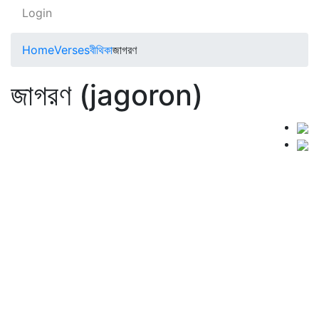
Login
Home
Verses
বীথিকা
জাগরণ
জাগরণ (jagoron)