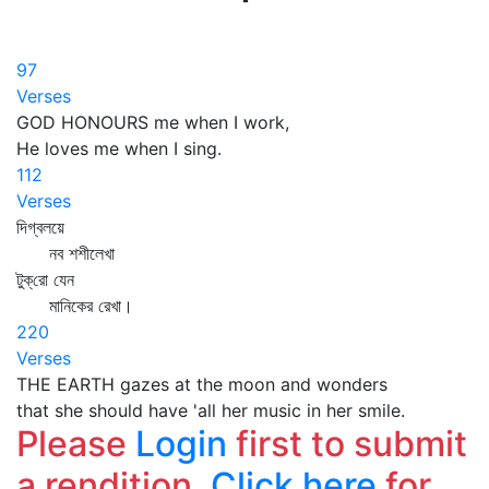
97
Verses
GOD HONOURS me when I work,
He loves me when I sing.
112
Verses
দিগ্‌বলয়ে
নব শশীলেখা
টুক্‌রো যেন
মানিকের রেখা।
220
Verses
THE EARTH gazes at the moon and wonders
that she should have 'all her music in her smile.
Please
Login
first to submit
a rendition.
Click here
for