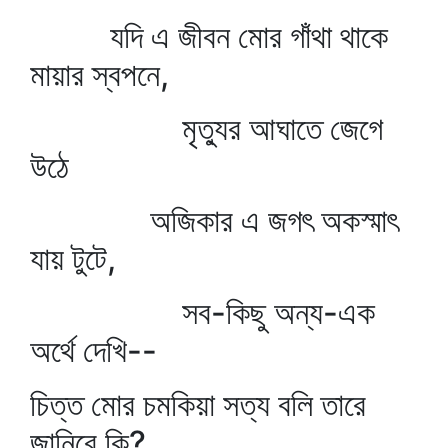
যদি এ জীবন মোর গাঁথা থাকে
মায়ার স্বপনে,
মৃত্যুর আঘাতে জেগে
উঠে
অজিকার এ জগৎ অকস্মাৎ
যায় টুটে,
সব-কিছু অন্য-এক
অর্থে দেখি--
চিত্ত মোর চমকিয়া সত্য বলি তারে
জানিবে কি?