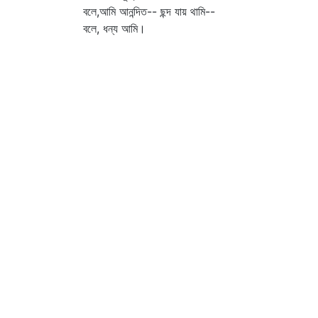
বলে,আমি আনন্দিত-- ছন্দ যায় থামি--
বলে, ধন্য আমি।