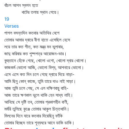
বাঁচল আপন স্বপন হতে
খাটের তলায় স্থান পেয়ে।
19
Verses
পাগল বসন্তদিন কতবার অতিথির বেশে
তোমার আমার দ্বারে বীণা হাতে এসেছিল হেসে
লয়ে তার কত গীত, কত মন্ত্র মন ভুলাবার,
জাদু করিবার কত পুষ্পপত্র আয়োজন-ভার।
কুহুতানে হেঁকে গেছে, খোলো ওগো, খোলো দ্বার খোলো।
কাজকর্ম ভোলো আজি, ভোলো বিশ্ব, আপনারে ভোলো।
এসে এসে কত দিন চলে গেছে দ্বারে দিয়ে নাড়া-
আমি ছিনু কোন্‌ কাজে, তুমি তারে দাও নাই সাড়া।
আজ তুমি চলে গেছ, সে এল দক্ষিণবায়ু বাহি-
আজ তারে ক্ষণকাল ভুলে থাকি হেন সাধ্য নাহি।
আনিছে সে দৃষ্টি তব, তোমার প্রকাশহীন বাণী,
মর্মরি তুলিছে কুঞ্জে তোমার আকুল চিত্তখানি।
মিলনের দিনে যারে কতবার দিয়েছিনু ফাঁকি
তোমার বিচ্ছেদ তারে শূন্যঘরে আনে ডাকি ডাকি।