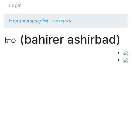
Login
Home
Verses
স্ফুলিঙ্গ - সংযোজন
৮০
৮০ (bahirer ashirbad)