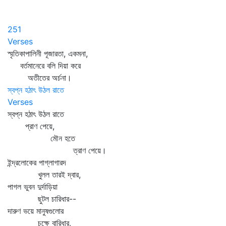
251
Verses
স্মৃতিকাপালিনী পূজারতা, একমনা,
বর্তমানেরে বলি দিয়া করে
অতীতের অর্চনা।
স্বপ্ন হঠাৎ উঠল রাতে
Verses
স্বপ্ন হঠাৎ উঠল রাতে
প্রাণ পেয়ে,
মৌন হতে
ত্রাণ পেয়ে।
ইন্দ্রলোকের পাগ্‌লাগারদ
খুলল তারই দ্বার,
পাগল ভুবন দুর্দাড়িয়া
ছুটল চারিধার--
দারুণ ভয়ে মানুষগুলোর
চক্ষে বারিধার,