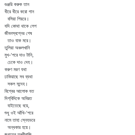
গুঞ্জরি করুক তান
ধীরে ধীরে করো গান
বসিয়া শিয়রে।
যদি কোথা থাকে লেশ
জীবনস্বপ্নের শেষ
তাও যাক মরে।
তুলিয়া অঞ্চলখানি
মুখ-'পরে দাও টানি,
ঢেকে দাও দেহ।
করুণ মরণ যথা
ঢাকিয়াছে সব ব্যথা
সকল সন্দেহ।
বিশ্বের আলোক যত
দিগ্‌বিদিকে অবিরত
যাইতেছে বয়ে,
শুধু ওই আঁখি-'পরে
নামে তাহা স্নেহভরে
অন্ধকার হয়ে।
জগতের তন্ত্রীরাজি