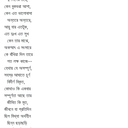
কেন বুকভরা আশা,
কেন এত ভালোবাসা
অন্তরে অন্তরে,
আয়ু যার এতটুক,
এত দুঃখ এত সুখ
কেন তার মাঝে,
অকস্মাৎ এ সংসারে
কে বাঁধিয়া দিল তারে
শত লক্ষ কাজে--
হেথায় যে অসম্পূর্ণ,
সহস্র আঘাতে চূর্ণ
বিদীর্ণ বিকৃত,
কোথাও কি একবার
সম্পূর্ণতা আছে তার
জীবিত কি মৃত,
জীবনে যা প্রতিদিন
ছিল মিথ্যা অর্থহীন
ছিন্ন ছড়াছড়ি