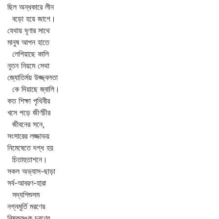
ছিল অন্ধকারে লীন
বড়ো হয়ে জাগে।
যেথায় ঘৃণার সাথে
মানুষ আপন হাতে
লেপিয়াছে কালি
নূতন নিয়মে সেথা
জ্যোতির্ময় উজ্জ্বলতা
কে দিয়াছে জ্বালি।
কত শিক্ষা পৃথিবীর
খসে পড়ে জীর্ণচীর
জীবনের সনে,
সংসারের লজ্জাভয়
নিমেষেতে দগ্ধ হয়
চিতাহুতাশনে।
সকল অভ্যাস-ছাড়া
সর্ব-আবরণ-হারা
সদ্যশিশুসম
নগ্নমূর্তি মরণের
নিষ্কলঙ্ক চরণের