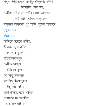
বিপুল নিশ্বাসবেগে একটুকু মল্লিকার কলি।
উদ্বারিল গন্ধ তার,
সচকিয়া লভিল সে গভীর রহস্য আপনার।
এই বার্তা ঘোষিল অম্বরে--
সমুদ্রের উদ্বোধন পূর্ণ আজি পুষ্পের অন্তরে।
মৃত্যুর পরে
Verses
আজিকে হয়েছে শান্তি,
জীবনের ভুলভ্রান্তি
সব গেছে চুকে।
রাত্রিদিনধুক্‌ধুক্‌
তরঙ্গিত দুঃখসুখ
থামিয়াছে বুকে।
যত কিছু ভালোমন্দ
যত কিছু দ্বিধাদ্বন্দ্ব
কিছু আর নাই।
বলো শান্তি, বলো শান্তি,
দেহসাথে সব ক্লান্তি
হয়ে যাক ছাই।