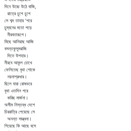
দিনে উচ্চে উঠে বাজি,
রাত্রে চুপে চুপে
সে শব্দ তাহার 'পরে
চুম্বনের মতো পড়ে
নীরবতারূপে।
মিছে আনিয়াছ আজি
বসন্তকুসুমরাজি
দিতে উপহার।
নীরবে আকুল চোখে
ফেলিতেছ বৃথা শোকে
নয়নাশ্রুধার।
ছিলে যারা রোষভরে
বৃথা এতদিন পরে
করিছ মার্জনা।
অসীম নিস্তব্ধ দেশে
চিররাত্রি পেয়েছে সে
অনন্ত সান্ত্বনা।
গিয়েছে কি আছে বসে