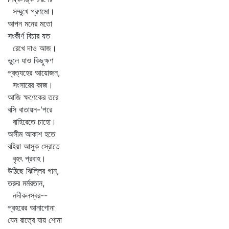
সম্মুখে প্রণমো।
আপন মনের মতো
সংকীর্ণ বিচার যত
রেখে দাও আজ।
ভুলে যাও কিছুক্ষণ
প্রত্যহের আয়োজন,
সংসারের কাজ।
আজি ক্ষণেকের তরে
বসি বাতায়ন-'পরে
বাহিরেতে চাহো।
অসীম আকাশ হতে
বহিয়া আসুক স্রোতে
বৃহৎ প্রবাহ।
উঠিছে ঝিল্লির গান,
তরুর মর্মরতান,
নদীকলস্বর--
প্রহরের আনাগোনা
যেন রাত্রে যায় শোনা