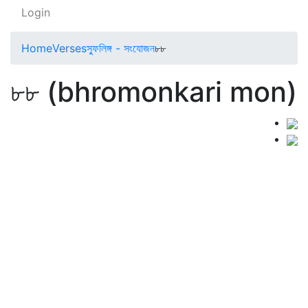
Login
Home
Verses
স্ফুলিঙ্গ - সংযোজন
৮৮
৮৮ (bhromonkari mon)