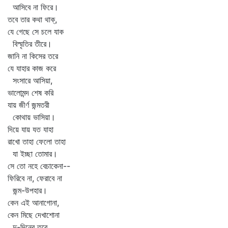
আসিবে না ফিরে।
তবে তার কথা থাক্‌,
যে গেছে সে চলে যাক
বিস্মৃতির তীরে।
জানি না কিসের তরে
যে যাহার কাজ করে
সংসারে আসিয়া,
ভালোমন্দ শেষ করি
যায় জীর্ণ জন্মতরী
কোথায় ভাসিয়া।
দিয়ে যায় যত যাহা
রাখো তাহা ফেলো তাহা
যা ইচ্ছা তোমার।
সে তো নহে বেচাকেনা--
ফিরিবে না, ফেরাবে না
জন্ম-উপহার।
কেন এই আনাগোনা,
কেন মিছে দেখাশোনা
দু-দিনের তরে,