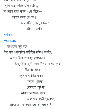
স্থির হয়ে আছে ভরি চরাচর,
ক্ষণকাল তরে দাঁড়াও রে তীরে--
শান্ত করো রে মন।
ভক্ত করিছে প্রভুর চরণে
জীবন সমর্পণ।
সার্থকতা
Verses
ফাল্গুনের সূর্য যবে
দিল কর প্রসারিয়া সঙ্গীহীন দক্ষিণ অর্ণবে,
অতল বিরহ তার যুগযুগান্তের
উচ্ছ্বসিয়া ছুটে গেল নিত্য-অশান্তের
সীমানার ধারে;
ব্যথার ব্যথিত কারে
ফিরিল খুঁজিয়া,
বেড়ালো যুঝিয়া
আপন তরঙ্গদল-সাথে।
অবশেষে রজনীপ্রভাতে,
জানে না সে কখন দুলায়ে গেল চলি