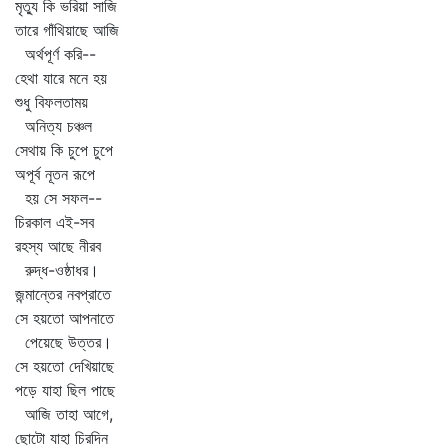
মৃত্যু কি ভরিয়া সাজি
তারে গাঁথিয়াছে আজি
অর্থপূর্ণ করি--
হেথা যারে মনে হয়
শুধু বিফলতাময়
অনিত্য চঞ্চল
সেথায় কি চুপে চুপে
অপূর্ব নূতন রূপে
হয় সে সফল--
চিরকাল এই-সব
রহস্য আছে নীরব
রুদ্ধ-ওষ্ঠাধর।
জন্মান্তের নবপ্রাতে
সে হয়তো আপনাতে
পেয়েছে উত্তর।
সে হয়তো দেখিয়াছে
পড়ে যাহা ছিল পাছে
আজি তাহা আগে,
ছোটো যাহা চিরদিন