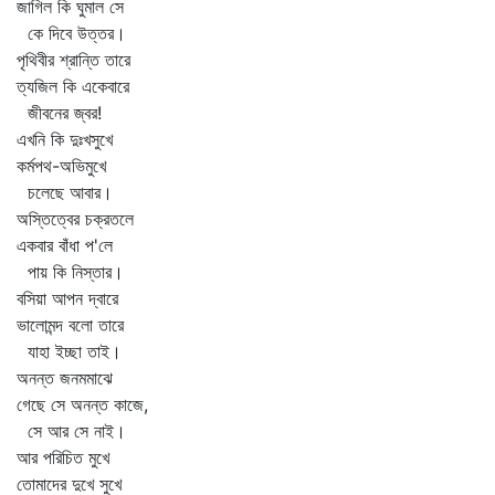
জাগিল কি ঘুমাল সে
কে দিবে উত্তর।
পৃথিবীর শ্রান্তি তারে
ত্যজিল কি একেবারে
জীবনের জ্বর!
এখনি কি দুঃখসুখে
কর্মপথ-অভিমুখে
চলেছে আবার।
অস্তিত্বের চক্রতলে
একবার বাঁধা প'লে
পায় কি নিস্তার।
বসিয়া আপন দ্বারে
ভালোমন্দ বলো তারে
যাহা ইচ্ছা তাই।
অনন্ত জনমমাঝে
গেছে সে অনন্ত কাজে,
সে আর সে নাই।
আর পরিচিত মুখে
তোমাদের দুখে সুখে