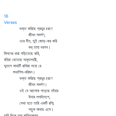
16
Verses
ভক্ত করিছে প্রভুর চরণে
জীবন সমর্পণ,
ওরে দীন, তুই জোড়-কর করি
কর্‌ তাহা দরশন।
মিলনের ধারা পড়িতেছে ঝরি,
বহিয়া যেতেছে অমৃতলহরী,
ভূতলে মাথাটি রাখিয়া লহো রে
শুভাশিস-বরিষন।
ভক্ত করিছে প্রভুর চরণে
জীবন সমর্পণ।
ওই যে আলোক পড়েছে তাঁহার
উদার ললাটদেশে,
সেথা হতে তারি একটি রশ্মি
পড়ুক মাথায় এসে।
চারি দিকে তার শান্তিসাগর