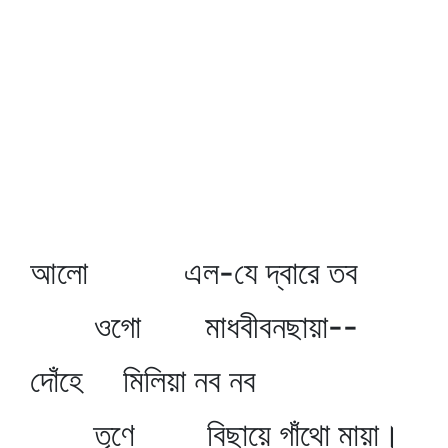
আলো এল-যে দ্বারে তব
ওগো মাধবীবনছায়া--
দোঁহে মিলিয়া নব নব
তৃণে বিছায়ে গাঁথো মায়া।