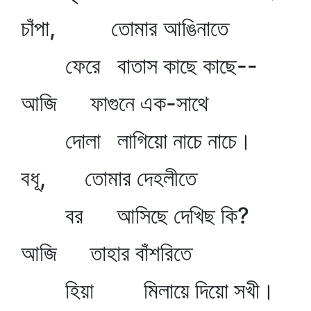
চাঁপা, তোমার আঙিনাতে
ফেরে বাতাস কাছে কাছে--
আজি ফাগুনে এক-সাথে
দোলা লাগিয়ো নাচে নাচে।
বধূ, তোমার দেহলীতে
বর আসিছে দেখিছ কি?
আজি তাহার বাঁশরিতে
হিয়া মিলায়ে দিয়ো সখী।