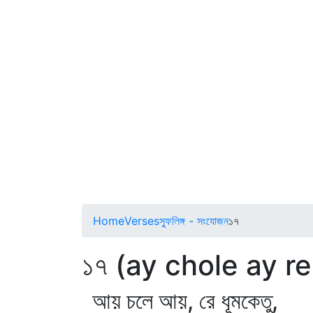
Home
Verses
স্ফুলিঙ্গ - সংযোজন
১৭
১৭ (ay chole ay 
আয় চলে আয়, রে ধূমকেতু,