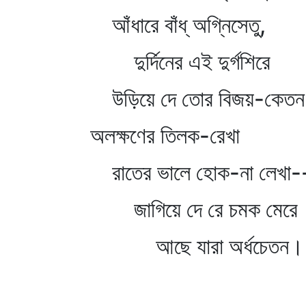
আঁধারে বাঁধ্‌ অগ্নিসেতু,
দুর্দিনের এই দুর্গশিরে
উড়িয়ে দে তোর বিজয়-কেত
অলক্ষণের তিলক-রেখা
রাতের ভালে হোক-না লেখা-
জাগিয়ে দে রে চমক মেরে
আছে যারা অর্ধচেতন।