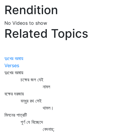
Rendition
No Videos to show
Related Topics
দুঃখের বরষায়
Verses
দুঃখের বরষায়
চক্ষের জল যেই
নামল
বক্ষের দরজায়
বন্ধুর রথ সেই
থামল।
মিলনের পাত্রটি
পূর্ণ যে বিচ্ছেদে
বেদনায়;