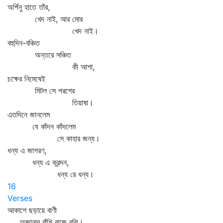
অর্পিনু হাতে তাঁর,
খেদ নাই, আর মোর
খেদ নাই।
বহুদিন-বঞ্চিত
অন্তরে সঞ্চিত
কী আশা,
চক্ষের নিমেষেই
মিটল সে পরশের
তিয়াষা।
এতদিনে জানলেম
যে কাঁদন কাঁদলেম
সে কাহার জন্য।
ধন্য এ জাগরণ,
ধন্য এ ক্রন্দন,
ধন্য রে ধন্য।
16
Verses
আকাশে ছড়ায়ে বাণী
অজানার বাঁশি বাজে বুঝি।