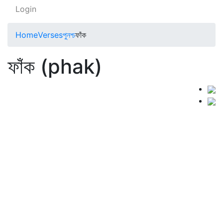
Login
Home
Verses
পুনশ্চ
ফাঁক
ফাঁক (phak)