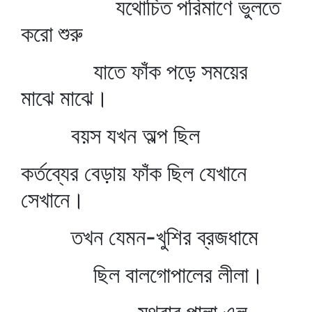
যথোচিত পরিমাণে ভুলতে
করো শুরু
যাতে ফাঁক পড়ে সময়ের
মাঝে মাঝে।
বয়স যখন অল্প ছিল
কর্তব্যের বেড়ায় ফাঁক ছিল যেখানে
সেখানে।
তখন যেমন-খুশির ব্রজধামে
ছিল বালগোপালের লীলা।