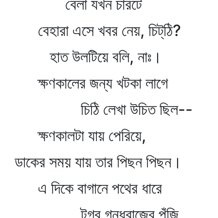
বেলা যখন চারটে
বেহারা এসে খবর নেয়, চিট্‌ঠি?
হাত উলটিয়ে বলি, নাঃ।
ক্ষণকালের জন্য খটকা লাগে
চিঠি লেখা উচিত ছিল--
ক্ষণকালটা যায় পেরিয়ে,
ডাকের সময় যায় তার পিছন পিছন।
এ দিকে বাগানে পথের ধারে
টগর গন্ধরাজের পুঁজি