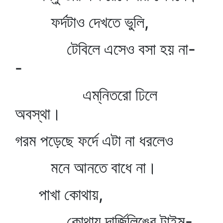
ফর্দটাও দেখতে ভুলি,
টেবিলে এসেও বসা হয় না-
-
এম্‌নিতরো ঢিলে
অবস্থা।
গরম পড়েছে ফর্দে এটা না ধরলেও
মনে আনতে বাধে না।
পাখা কোথায়,
কোথায় দার্জিলিঙের টাইম-