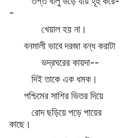
তপ্ত বালু উড়ে যায় হূহু করে-
-
খেয়াল হয় না।
বনমালী ভাবে দরজা বন্ধ করাটা
ভদ্রঘরের কায়দা--
দিই তাকে এক ধমক।
পশ্চিমের সাশির ভিতর দিয়ে
রোদ ছড়িয়ে পড়ে পায়ের
কাছে।