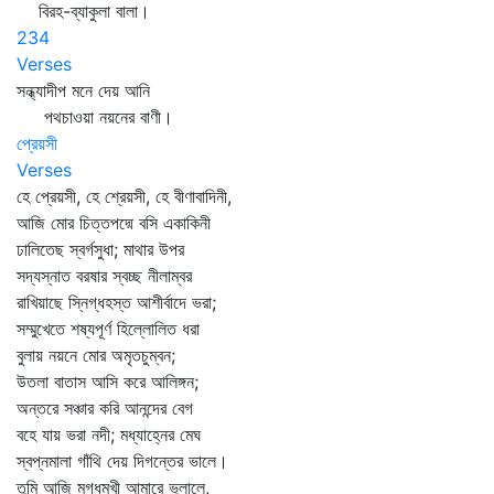
বিরহ-ব্যাকুলা বালা।
234
Verses
সন্ধ্যাদীপ মনে দেয় আনি
পথচাওয়া নয়নের বাণী।
প্রেয়সী
Verses
হে প্রেয়সী, হে শ্রেয়সী, হে বীণাবাদিনী,
আজি মোর চিত্তপদ্মে বসি একাকিনী
ঢালিতেছ স্বর্গসুধা; মাথার উপর
সদ্যস্নাত বরষার স্বচ্ছ নীলাম্বর
রাখিয়াছে স্নিগ্ধহস্ত আশীর্বাদে ভরা;
সম্মুখেতে শষ্যপূর্ণ হিল্লোলিত ধরা
বুলায় নয়নে মোর অমৃতচুম্বন;
উতলা বাতাস আসি করে আলিঙ্গন;
অন্তরে সঞ্চার করি আনন্দের বেগ
বহে যায় ভরা নদী; মধ্যাহ্নের মেঘ
স্বপ্নমালা গাঁথি দেয় দিগন্তের ভালে।
তুমি আজি মুগ্ধমুখী আমারে ভুলালে,