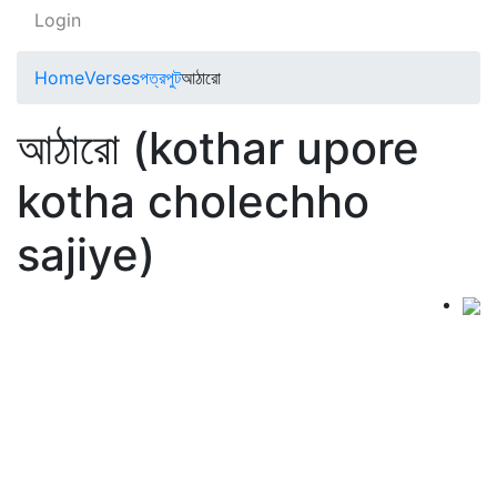
Login
Home
Verses
পত্রপুট
আঠারো
আঠারো (kothar upore
kotha cholechho
sajiye)