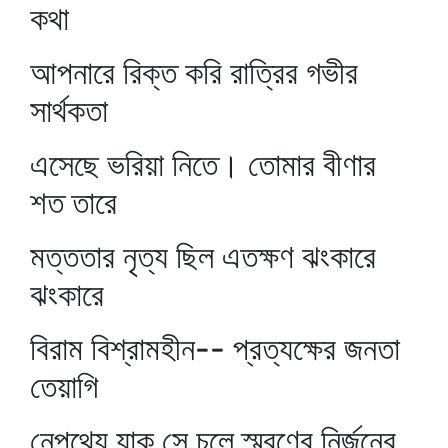
কথা
আপনারে রিক্ত করি রাত্রির গভীর
সার্থকতা
এসেছে ভরিয়া নিতে। তোমার বীণার
শত তারে
মত্ততার নৃত্য ছিল এতক্ষণ ঝংকারে
ঝংকারে
বিরাম বিশ্রামহীন-- প্রত্যক্ষের জনতা
তেয়াগি
নেপথ্যে যাক সে চলে স্মরণের নির্জনের