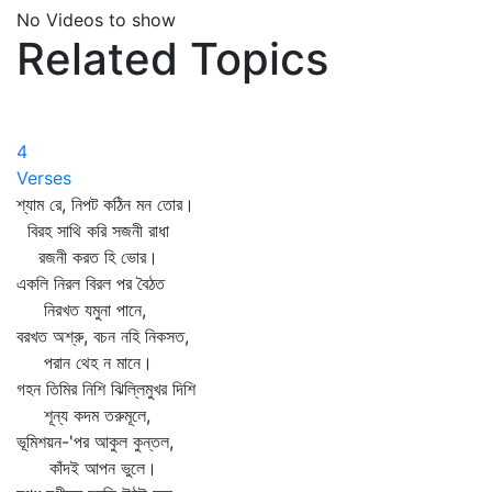
No Videos to show
Related Topics
4
Verses
শ্যাম রে, নিপট কঠিন মন তোর।
বিরহ সাথি করি সজনী রাধা
রজনী করত হি ভোর।
একলি নিরল বিরল পর বৈঠত
নিরখত যমুনা পানে,
বরখত অশ্রু, বচন নহি নিকসত,
পরান থেহ ন মানে।
গহন তিমির নিশি ঝিল্লিমুখর দিশি
শূন্য কদম তরুমূলে,
ভূমিশয়ন-'পর আকুল কুন্তল,
কাঁদই আপন ভুলে।