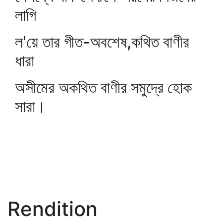
লাগি
ল'য়ে তার গীত-অবশেষ,কথিত বাণীর
ধারা
অসীমের অকথিত বাণীর সমুদ্রে হোক
সারা।
Rendition