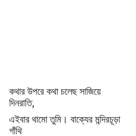
কথার উপরে কথা চলেছ সাজিয়ে
দিনরাতি,
এইবার থামো তুমি। বাক্যের মন্দিরচূড়া
গাঁথি