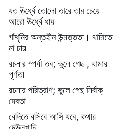
যত ঊর্ধ্বে তোলো তারে তার চেয়ে
আরো ঊর্ধ্বে ধায়
গাঁথুনির অন্তহীন উন্মত্ততা। থামিতে
না চায়
রচনার স্পর্ধা তব; ভুলে গেছ , থামার
পূর্ণতা
রচনার পরিত্রাণ; ভুলে গেছ নির্বাক্‌
দেবতা
বেদিতে বসিবে আসি যবে, কথার
দেউলখানি