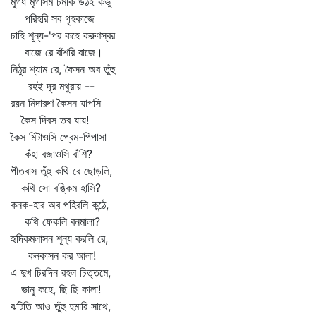
মুগধ মৃগীসম চমকি উঠই কভু
পরিহরি সব গৃহকাজে
চাহি শূন্য-'পর কহে করুণস্বর
বাজে রে বাঁশরি বাজে।
নিঠুর শ্যাম রে, কৈসন অব তুঁহু
রহই দূর মথুরায় --
রয়ন নিদারুণ কৈসন যাপসি
কৈস দিবস তব যায়!
কৈস মিটাওসি প্রেম-পিপাসা
কঁহা বজাওসি বাঁশি?
পীতবাস তুঁহু কথি রে ছোড়লি,
কথি সো বঙ্কিম হাসি?
কনক-হার অব পহিরলি কন্ঠে,
কথি ফেকলি বনমালা?
হৃদিকমলাসন শূন্য করলি রে,
কনকাসন কর আলা!
এ দুখ চিরদিন রহল চিত্তমে,
ভানু কহে, ছি ছি কালা!
ঝটিতি আও তুঁহু হমারি সাথে,