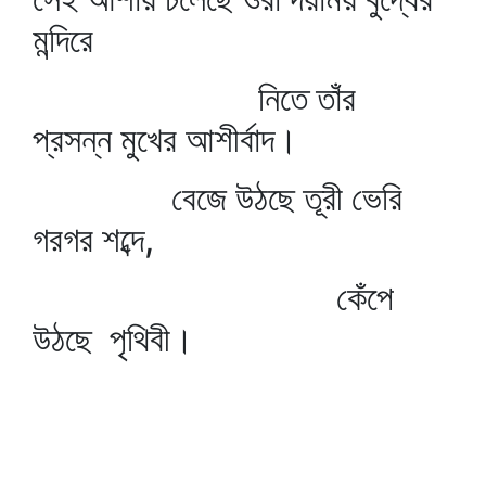
মন্দিরে
নিতে তাঁর
প্রসন্ন মুখের আশীর্বাদ।
বেজে উঠছে তূরী ভেরি
গরগর শব্দে,
কেঁপে
উঠছে পৃথিবী।