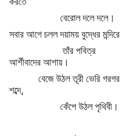
করতে
বেরোল দলে দলে।
সবার আগে চলল দয়াময় বুদ্ধের মন্দিরে
তাঁর পবিত্র
আর্শীবাদের আশায়।
বেজে উঠল তূরী ভেরি গরগর
শব্দে,
কেঁপে উঠল পৃথিবী।