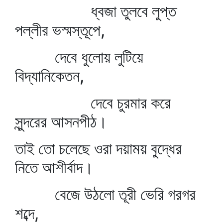
ধ্বজা তুলবে লুপ্ত
পল্লীর ভস্মস্তূপে,
দেবে ধুলোয় লুটিয়ে
বিদ্যানিকেতন,
দেবে চুরমার করে
সুন্দরের আসনপীঠ।
তাই তো চলেছে ওরা দয়াময় বুদ্ধের
নিতে আশীর্বাদ।
বেজে উঠলো তূরী ভেরি গরগর
শব্দে,