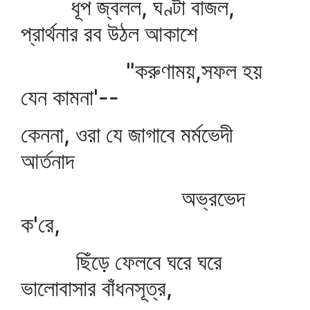
ধূপ জ্বলল, ঘণ্টা বাজল,
প্রার্থনার রব উঠল আকাশে
"করুণাময়,সফল হয়
যেন কামনা'--
কেননা, ওরা যে জাগাবে মর্মভেদী
আর্তনাদ
অভ্রভেদ
ক'রে,
ছিঁড়ে ফেলবে ঘরে ঘরে
ভালোবাসার বাঁধনসূত্র,