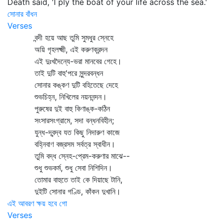
Death said, 'I ply the boat of your life across the sea.'
সোনার বাঁধন
Verses
বন্দী হয়ে আছ তুমি সুমধুর স্নেহে
অয়ি গৃহলক্ষ্মী, এই করুণক্রন্দন
এই দুঃখদৈন্যে-ভরা মানবের গেহে।
তাই দুটি বাহু'পরে সুন্দরবন্ধন
সোনার কঙ্কণ দুটি বহিতেছে দেহে
শুভচিহ্ন, নিখিলের নয়ননন্দন।
পুরুষের দুই বাহু কিণাঙ্ক-কঠিন
সংসারসংগ্রামে, সদা বন্ধনবিহীন;
যুন্ধ-দ্বন্দ্ব যত কিছু নিদারুণ কাজে
বহ্নিবাণ বজ্রসম সর্বত্র স্বাধীন।
তুমি বদ্ধ স্নেহ-প্রেম-করুণার মাঝে--
শুধু শুভকর্ম, শুধু সেবা নিশিদিন।
তোমার বাহুতে তাই কে দিয়াছে টানি,
দুইটি সোনার গণ্ডি, কাঁকন দুখানি।
এই আবরণ ক্ষয় হবে গো
Verses