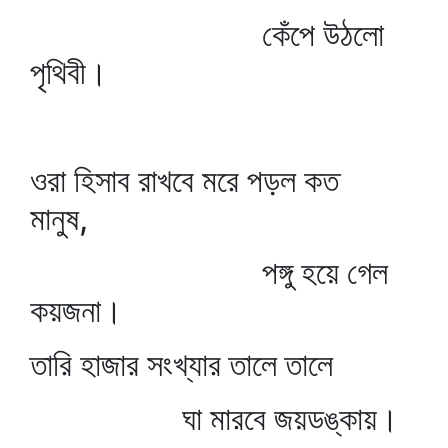
কেঁপে উঠলো
পৃথিবী।
ওরা হিসাব রাখবে মরে পড়ল কত
মানুষ,
পঙ্গু হয়ে গেল
কয়জনা।
তারি হাজার সংখ্যার তালে তালে
ঘা মারবে জয়ডঙ্কায়।