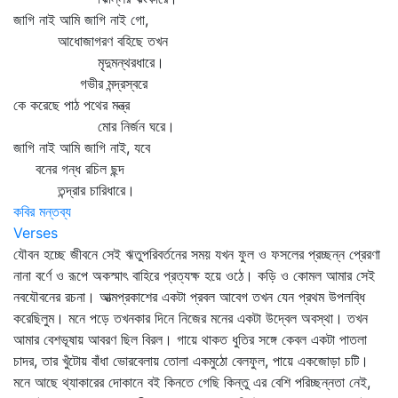
জাগি নাই আমি জাগি নাই গো,
আধোজাগরণ বহিছে তখন
মৃদুমন্থরধারে।
গভীর মন্দ্রস্বরে
কে করেছে পাঠ পথের মন্ত্র
মোর নির্জন ঘরে।
জাগি নাই আমি জাগি নাই, যবে
বনের গন্ধ রচিল ছন্দ
তন্দ্রার চারিধারে।
কবির মন্তব্য
Verses
যৌবন হচ্ছে জীবনে সেই ঋতুপরিবর্তনের সময় যখন ফুল ও ফসলের প্রচ্ছন্ন প্রেরণা
নানা বর্ণে ও রূপে অকস্মাৎ বাহিরে প্রত্যক্ষ হয়ে ওঠে। কড়ি ও কোমল আমার সেই
নবযৌবনের রচনা। আত্মপ্রকাশের একটা প্রবল আবেগ তখন যেন প্রথম উপলব্ধি
করেছিলুম। মনে পড়ে তখনকার দিনে নিজের মনের একটা উদ্বেল অবস্থা। তখন
আমার বেশভূষায় আবরণ ছিল বিরল। গায়ে থাকত ধুতির সঙ্গে কেবল একটা পাতলা
চাদর, তার খুঁটোয় বাঁধা ভোরবেলায় তোলা একমুঠো বেলফুল, পায়ে একজোড়া চটি।
মনে আছে থ্যাকারের দোকানে বই কিনতে গেছি কিন্তু এর বেশি পরিচ্ছন্নতা নেই,