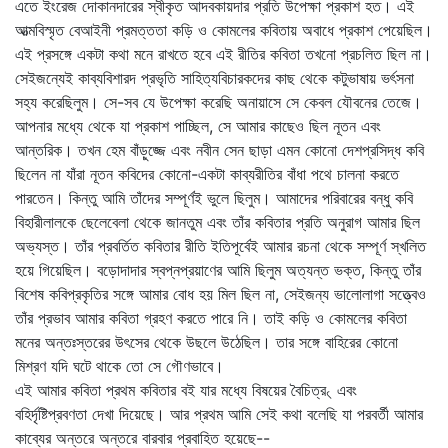
এতে ইংরেজ দোকানদারের স্বীকৃত আদবকায়দার প্রতি উপেক্ষা প্রকাশ হত। এই
আত্মবিস্মৃত বেআইনী প্রমত্ততা কড়ি ও কোমলের কবিতায় অবাধে প্রকাশ পেয়েছিল।
এই প্রসঙ্গে একটা কথা মনে রাখতে হবে এই রীতির কবিতা তখনো প্রচলিত ছিল না।
সেইজন্যেই কাব্যবিশারদ প্রভৃতি সাহিত্যবিচারকদের কাছ থেকে কটুভাষায় ভর্ৎসনা
সহ্য করেছিলুম। সে-সব যে উপেক্ষা করেছি অনায়াসে সে কেবল যৌবনের তেজে।
আপনার মধ্যে থেকে যা প্রকাশ পাচ্ছিল, সে আমার কাছেও ছিল নূতন এবং
আন্তরিক। তখন হেম বাঁড়ুজ্জে এবং নবীন সেন ছাড়া এমন কোনো দেশপ্রসিদ্ধ কবি
ছিলেন না যাঁরা নূতন কবিদের কোনো-একটা কাব্যরীতির বাঁধা পথে চালনা করতে
পারতেন। কিন্তু আমি তাঁদের সম্পূর্ণই ভুলে ছিলুম। আমাদের পরিবারের বন্ধু কবি
বিহারীলালকে ছেলেবেলা থেকে জানতুম এবং তাঁর কবিতার প্রতি অনুরাগ আমার ছিল
অভ্যস্ত। তাঁর প্রবর্তিত কবিতার রীতি ইতিপূর্বেই আমার রচনা থেকে সম্পূর্ণ স্খলিত
হয়ে গিয়েছিল। বড়োদাদার স্বপ্নপ্রয়াণের আমি ছিলুম অত্যন্ত ভক্ত, কিন্তু তাঁর
বিশেষ কবিপ্রকৃতির সঙ্গে আমার বোধ হয় মিল ছিল না, সেইজন্য ভালোলাগা সত্ত্বেও
তাঁর প্রভাব আমার কবিতা গ্রহণ করতে পারে নি। তাই কড়ি ও কোমলের কবিতা
মনের অন্তঃস্তরের উৎসের থেকে উছলে উঠেছিল। তার সঙ্গে বাহিরের কোনো
মিশ্রণ যদি ঘটে থাকে তো সে গৌণভাবে।
এই আমার কবিতা প্রথম কবিতার বই যার মধ্যে বিষয়ের বৈচিত্র৻ এবং
বহির্দৃষ্টিপ্রবণতা দেখা দিয়েছে। আর প্রথম আমি সেই কথা বলেছি যা পরবর্তী আমার
কাব্যের অন্তরে অন্তরে বারবার প্রবাহিত হয়েছে--