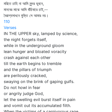
মরিতে চাহি না আমি সুন্দর ভুবনে,
মানবের মাঝে আমি বাঁচিবারে চাই,--
বৈরাগ্যসাধনে মুক্তি সে আমার নয়।
110
Verses
IN THE UPPER sky, lamped by science,
the night forgets itself,
while in the underground gloom
lean hunger and bloated voracity
crash against each other
till the earth begins to tremble
and the pillars of triumph
are perilously cracked,
swaying on the brink of gaping gulfs.
Do not howl in fear
or angrily judge God,
let the swelling evil burst itself in pain
and vomit out its accumulated filth.
When the victims of a carnivorous rage