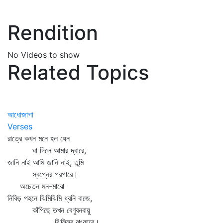
Rendition
No Videos to show
Related Topics
আধোজাগা
Verses
রাত্রে কখন মনে হল যেন
ঘা দিলে আমার দ্বারে,
জানি নাই আমি জানি নাই, তুমি
স্বপ্নের পরপারে।
অচেতন মন-মাঝে
নিবিড় গহনে ঝিমিঝিমি ধ্বনি বাজে,
কাঁপিছে তখন বেণুবনবায়ু
ঝিল্লির ঝংকারে।