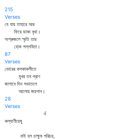
215
Verses
যে যায় তাহারে আর
ফিরে ডাকা বৃথা।
অশ্রুজলে স্মৃতি তার
হোক পল্লবিতা।
87
Verses
ভোরের কলকাকলীতে
মুখর তব প্রাণ
জাগাবে দিন সভাতলে
আলোর জয়গান।
28
Verses
ওঁ
কল্যাণীয়েষু
নাই হল চাক্ষুষ পরিচয়,