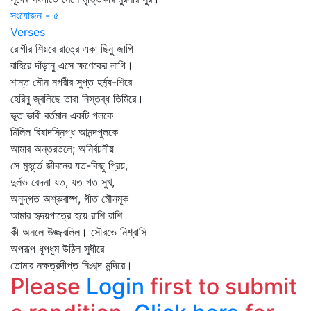
সংযোজন - ৫
Verses
রোগীর শিয়রে রাত্রে একা ছিনু জাগি
বাহিরে দাঁড়ানু এসে ক্ষণেকের লাগি।
শান্ত মৌন নগরীর সুপ্ত হর্ম্য-শিরে
হেরিনু জ্বলিছে তারা নিস্তব্ধ তিমিরে।
ভূত ভাবী বর্তমান একটি পলকে
মিলিল বিষাদস্নিগ্ধ আনন্দপুলকে
আমার অন্তরতলে; অনির্বচনীয়
সে মুহূর্তে জীবনের যত-কিছু প্রিয়,
দুর্লভ বেদনা যত, যত গত সুখ,
অনুদ্‌গত অশ্রুবাষ্প, গীত মৌনমূক
আমার হৃদয়পাত্রে হয়ে রাশি রাশি
কী অনলে উজ্জ্বলিল। সৌরভে নিশ্বাসি
অপরূপ ধূপধূম উঠিল সুধীরে
তোমার নক্ষত্রদীপ্ত নিঃশব্দ মন্দিরে।
Please
Login
first to submit