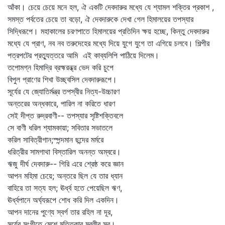
আঁকা। চেয়ে চেয়ে মনে হল, ঐ একটি দেবদারুর মধ্যে যে শ্যামল শক্তির প্রকাশ ,
সমস্ত পর্বতের চেয়ে তা বড়ো, ঐ দেবদারুকে দেখা গেল হিমালয়ের তপস্যার
সিদ্ধিরূপে। মহাকালের চরণপাতে হিমালয়ের প্রতিদিন ক্ষয় হচ্ছে, কিন্তু দেবদারুর
মধ্যে যে প্রাণ, নব নব তরুদেহের মধ্যে দিয়ে যুগে যুগে তা এগিয়ে চলবে। শিল্পীর
পত্রপটের প্রত্যুত্তরে আমি এই কাব্যলিপি পাঠিয়ে দিলেম।
তপোমগ্ন হিমাদ্রি ব্রহ্মরন্ধ্র ভেদ করি চুপে
বিপুল প্রাণের শিখা উচ্ছ্বসিল দেবদারুরূপে।
সূর্যের যে জ্যোতির্মন্ত্র তপস্বীর নিত্য-উচ্চারণ
অন্তরের অন্ধকারে, পারিল না করিতে ধারণ
সেই দীপ্ত রুদ্রবাণী-- তপস্যার সৃষ্টিশক্তিবলে
সে বাণী ধরিল শ্যামকায়া; সবিতার সভাতলে
করিল সাবিত্রীগান;স্পন্দমান ছন্দের মর্মরে
ধরিত্রীর সামগাথা বিস্তারিল অনন্ত অম্বরে।
ঋজু দীর্ঘ দেবদারু-- গিরি এরে শ্রেষ্ঠ করে জ্ঞান
আপন মহিমা চেয়ে; অন্তরে ছিল যে তার ধ্যান
বাহিরে তা সত্য হল; ঊর্ধ্ব হতে পেয়েছিল ঋণ,
ঊর্ধ্বপানে অর্ঘ্যরূপে শোধ করি দিল একদিন।
আপন দানের পুণ্যে স্বর্গ তার রহিল না দূর,
সূর্যের সংগীতে মেশে মৃত্তিকার মুরলীর সুর।