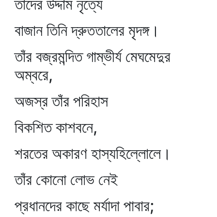
তাদের উদ্দাম নৃত্যে
বাজান তিনি দ্রুততালের মৃদঙ্গ।
তাঁর বজ্রমন্দিত গাম্ভীর্য মেঘমেদুর
অম্বরে,
অজস্র তাঁর পরিহাস
বিকশিত কাশবনে,
শরতের অকারণ হাস্যহিল্লোলে।
তাঁর কোনো লোভ নেই
প্রধানদের কাছে মর্যাদা পাবার;