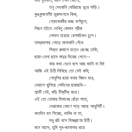
কচি মুখখানি, বয়স তখন ষোলো;
তনু দেহখানি ঘেরিয়াছে ডুরে শাড়ি।
কুঙ্কুমফোঁটা ভুরুসংগমে কিবা,
শ্বেতকরবীর গুচ্ছ কর্ণমূলে;
পিছন হইতে দেখিনু কোমল গ্রীবা
লোভন হয়েছে রেশমচিকন চুলে।
তাম্রথালায় গোড়ে মালাখানি গেঁথে
সিক্ত রুমালে যত্নে রেখেছ ঢাকি;
ছায়া-হেলা ছাদে মাদুর দিয়েছ পেতে--
কার কথা ভেবে বসে আছ জানি না কি!
আজি এই চিঠি লিখিছে তো সেই কবি;
গোধূলির ছায়া ঘনায় বিজন ঘরে,
দেয়ালে ঝুলিছে সেদিনের ছায়াছবি--
শব্দটি নেই, ঘড়ি টিক্‌টিক্‌ করে।
ওই তো তোমার হিসাবের ছেঁড়া পাতা,
দেরাজের কোণে পড়ে আছে আধুলিটি।
কতদিন হল গিয়েছ, ভাবিব না তা,
শুধু রচি বসে নিমন্ত্রণের চিঠি।
মনে আসে, তুমি পুব-জানালার ধারে