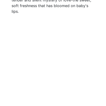
tender and silent mystery of love-the sweet,
soft freshness that has bloomed on baby's
lips.