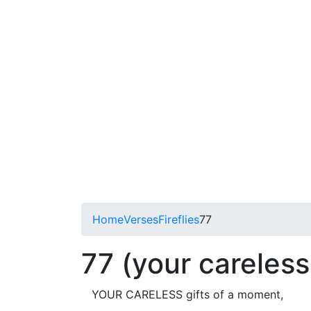
Home
Verses
Fireflies
77
77 (your careless 
YOUR CARELESS gifts of a moment,