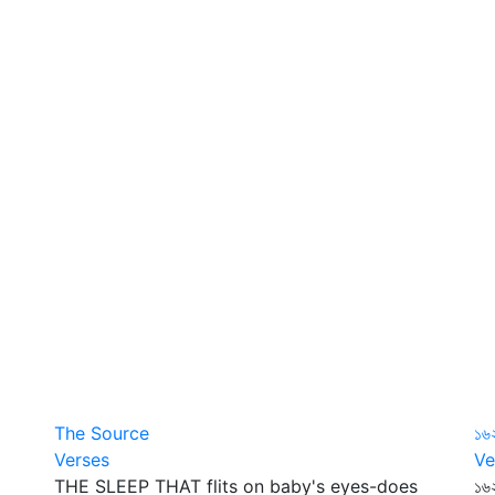
The Source
১৬
Verses
Ve
THE SLEEP THAT flits on baby's eyes-does
১৬