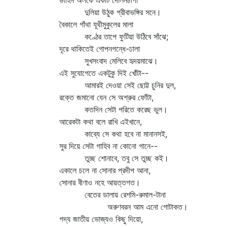
ডাহিন অলকে একটি দোলনচাঁপা
দুলিয়া উঠুক গ্রীবাভঙ্গির সনে।
বৈকালে গাঁথা যূথীমুকুলের মালা
কণ্ঠের তাপে ফুটিয়া উঠিবে সাঁঝে;
দূরে থাকিতেই গোপনগন্ধে-ঢালা
সুখসংবাদ মেলিবে হৃদয়মাঝে।
এই সুযোগেতে একটুকু দিই খোঁটা--
আমারই দেওয়া সেই ছোট্ট চুনির দুল,
রক্তে জমানো যেন সে অশ্রুর ফোঁটা,
কতদিন সেটা পরিতে করেছ ভুল।
আরেকটা কথা বলে রাখি এইখানে,
কাব্যে সে কথা হবে না মানানসই,
সুর দিয়ে সেটা গাহিব না কোনো গানে--
তুচ্ছ শোনাবে, তবু সে তুচ্ছ কই।
একালে চলে না সোনার প্রদীপ আনা,
সোনার বীণাও নহে আয়ত্তগত।
বেতের ডালায় রেশমি-রুমাল-টানা
অরুণবরন আম এনো গোটাকত।
গদ্য জাতীয় ভোজ্যও কিছু দিয়ো,