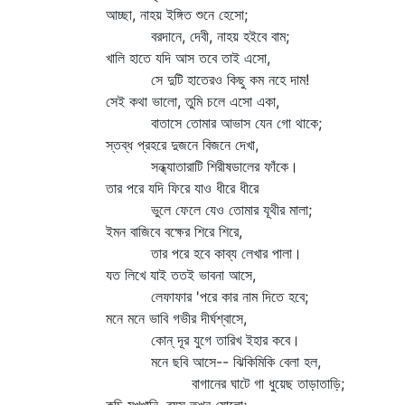
আচ্ছা, নাহয় ইঙ্গিত শুনে হেসো;
বরদানে, দেবী, নাহয় হইবে বাম;
খালি হাতে যদি আস তবে তাই এসো,
সে দুটি হাতেরও কিছু কম নহে দাম!
সেই কথা ভালো, তুমি চলে এসো একা,
বাতাসে তোমার আভাস যেন গো থাকে;
স্তব্ধ প্রহরে দুজনে বিজনে দেখা,
সন্ধ্যাতারাটি শিরীষডালের ফাঁকে।
তার পরে যদি ফিরে যাও ধীরে ধীরে
ভুলে ফেলে যেও তোমার যূথীর মালা;
ইমন বাজিবে বক্ষের শিরে শিরে,
তার পরে হবে কাব্য লেখার পালা।
যত লিখে যাই ততই ভাবনা আসে,
লেফাফার 'পরে কার নাম দিতে হবে;
মনে মনে ভাবি গভীর দীর্ঘশ্বাসে,
কোন্‌ দূর যুগে তারিখ ইহার কবে।
মনে ছবি আসে-- ঝিকিমিকি বেলা হল,
বাগানের ঘাটে গা ধুয়েছ তাড়াতাড়ি;