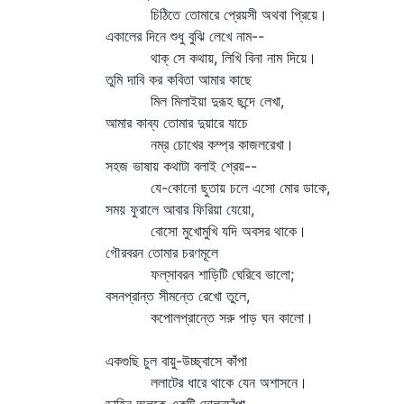
চিঠিতে তোমারে প্রেয়সী অথবা প্রিয়ে।
একালের দিনে শুধু বুঝি লেখে নাম--
থাক্‌ সে কথায়, লিখি বিনা নাম দিয়ে।
তুমি দাবি কর কবিতা আমার কাছে
মিল মিলাইয়া দুরূহ ছন্দে লেখা,
আমার কাব্য তোমার দুয়ারে যাচে
নম্র চোখের কম্প্র কাজলরেখা।
সহজ ভাষায় কথাটা বলাই শ্রেয়--
যে-কোনো ছুতায় চলে এসো মোর ডাকে,
সময় ফুরালে আবার ফিরিয়া যেয়ো,
বোসো মুখোমুখি যদি অবসর থাকে।
গৌরবরন তোমার চরণমূলে
ফল্‌সাবরন শাড়িটি ঘেরিবে ভালো;
বসনপ্রান্ত সীমন্তে রেখো তুলে,
কপোলপ্রান্তে সরু পাড় ঘন কালো।
একগুছি চুল বায়ু-উচ্ছ্বাসে কাঁপা
ললাটের ধারে থাকে যেন অশাসনে।