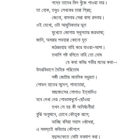
পদ্যে তাদের মিল খুঁজে পাওয়া দায়।
তা হোক, তবুও লেখকের তারা প্রিয়;
জেনো, বাসনার সেরা বাসা রসনায়।
ওই দেখো, ওটা আধুনিকতার ভূত
মুখেতে জোগায় স্থূলতার জয়ভাষা;
জানি, অমরার পথহারা কোনো দূত
জঠরগুহায় নাহি করে যাওয়া-আসা।
তথাপি পষ্ট বলিতে নাহি তো দোষ
যে কথা কবির গভীর মনের কথা--
উদরবিভাগে দৈহিক পরিতোষ
সঙ্গী জোটায় মানসিক মধুরতা।
শোভন হাতের সন্দেশ, পানতোয়া,
মাছমাংসের পোলাও ইত্যাদিও
যবে দেখা দেয় শোভামাধুর্যে-ছোঁওয়া
তখন সে হয় কী অনির্বচনীয়!
বুঝি অনুমানে, চোখে কৌতুক ঝলে;
ভাবিছ বসিয়া সহাস ওষ্ঠাধরা,
এ সমস্তই কবিতার কৌশলে
মৃদুসংকেতে মোটা ফরমাশ করা।