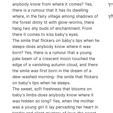
anybody know from where it comes? Yes,
ফুল
there is a rumour that it has its dwelling
ফল
where, in the fairy village among shadows of
ফুট
the forest dimly lit with glow-worms, there
বি
hang two shy buds of enchantment. From
there it comes to kiss baby's eyes.
The smile that flickers on baby's lips when he
sleeps-does anybody know where it was
born? Yes, there is a rumour that a young
pale beam of a crescent moon touched the
edge of a vanishing autumn cloud, and there
the smile was first born in the dream of a
dew-washed morning- the smile that flickers
on baby's lips when he sleeps.
The sweet, soft freshness that blooms on
baby's limbs-does anybody know where it
was hidden so long? Yes, when the mother
was a young girl it lay pervading her heart in