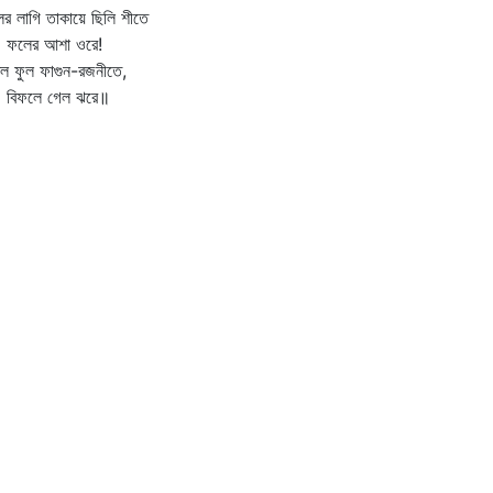
ের লাগি তাকায়ে ছিলি শীতে
ের আশা ওরে!
িল ফুল ফাগুন-রজনীতে,
ফলে গেল ঝরে॥