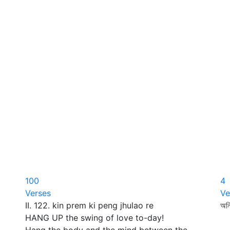
100
4
Verses
Ve
II. 122. kin prem ki peng jhulao re
অনি
HANG UP the swing of love to-day!
পূ