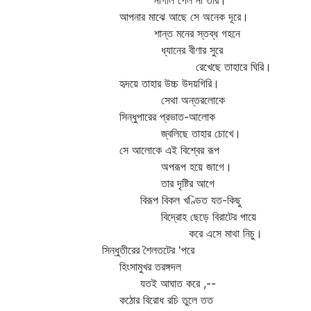
নাগাল পেল না তার।
আপনার মাঝে আছে সে অনেক দূরে।
শান্ত মনের স্তব্ধ গহনে
ধ্যানের বীণার সুরে
রেখেছে তাহারে ঘিরি।
হৃদয়ে তাহার উচ্চ উদয়গিরি।
সেথা অন্তরলোকে
সিন্ধুপারের প্রভাত-আলোক
জ্বলিছে তাহার চোখে।
সে আলোকে এই বিশ্বের রূপ
অপরূপ হয়ে জাগে।
তার দৃষ্টির আগে
বিরূপ বিকল খণ্ডিত যত-কিছু
বিদ্রোহ ছেড়ে বিরাটের পায়ে
করে এসে মাথা নিচু।
সিন্ধুতীরের শৈলতটের 'পরে
হিংসামুখর তরঙ্গদল
যতই আঘাত করে ,--
কঠোর বিরোধ রচি তুলে তত