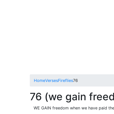
Home
Verses
Fireflies
76
76 (we gain free
WE GAIN freedom when we have paid the 