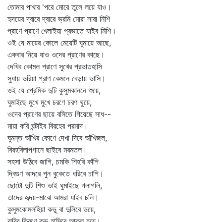
তোমার পাখার 'পরে মোরে তুলে লয়ে যাও।
হৃদয়ের দ্বারে দ্বারে ভ্রমি মোরা সারা নিশি
প্রাণে প্রাণে খেলাইয়া প্রভাতে যাইব মিশি।
ওই যে মায়ের কোলে মেয়েটি ঘুমায়ে আছে,
একবার নিয়ে যাও ওদের প্রাণের কাছে।
দেখিব কোমল প্রাণে সুখের প্রভাতহাসি
সুধায় ভরিয়া প্রাণ কেমনে বেড়ায় ভাসি।
ওই যে প্রেমিক দুটি কুসুমকাননে শুয়ে,
ঘুমাইছে মুখে মুখে চরণে চরণ থুয়ে,
ওদের প্রাণের ছায়ে বসিতে গিয়েছে সাধ--
মায়া করি ঘন্টাইব বিরহের পরমাদ।
ঘুমন্ত আঁখির কোণে দেখা দিবে আঁখিজল,
বিরহবিলাপগানে ছাইবে মরমতল।
সহসা উঠিবে জাগি, চমকি শিহরি কাঁপি
দ্বিগুণ আদরে পুন বুকেতে ধরিবে চাপি।
ছোটো দুটি শিশু ভাই ঘুমাইছে গলাগলি,
তাদের হৃদয়-মাঝে আমরা যাইব চলি।
কুসুমকোমলহিয়া কভু বা দুলিবে ভয়ে,
রাবির কিরণে কভু হাসিবে আকুল হয়ে।