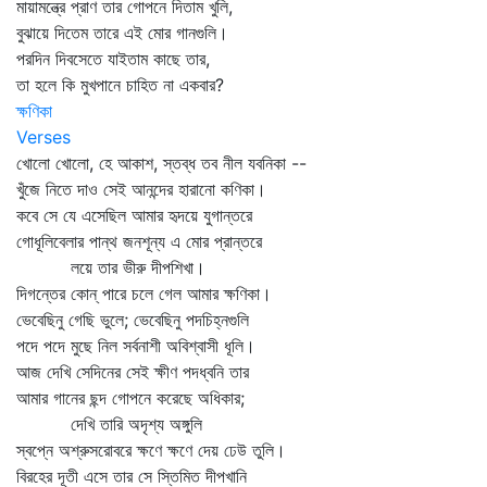
মায়ামন্ত্রে প্রাণ তার গোপনে দিতাম খুলি,
বুঝায়ে দিতেম তারে এই মোর গানগুলি।
পরদিন দিবসেতে যাইতাম কাছে তার,
তা হলে কি মুখপানে চাহিত না একবার?
ক্ষণিকা
Verses
খোলো খোলো, হে আকাশ, স্তব্ধ তব নীল যবনিকা --
খুঁজে নিতে দাও সেই আনন্দের হারানো কণিকা।
কবে সে যে এসেছিল আমার হৃদয়ে যুগান্তরে
গোধূলিবেলার পান্থ জনশূন্য এ মোর প্রান্তরে
লয়ে তার ভীরু দীপশিখা।
দিগন্তের কোন্‌ পারে চলে গেল আমার ক্ষণিকা।
ভেবেছিনু গেছি ভুলে; ভেবেছিনু পদচিহ্নগুলি
পদে পদে মুছে নিল সর্বনাশী অবিশ্বাসী ধূলি।
আজ দেখি সেদিনের সেই ক্ষীণ পদধ্বনি তার
আমার গানের ছন্দ গোপনে করেছে অধিকার;
দেখি তারি অদৃশ্য অঙ্গুলি
স্বপ্নে অশ্রুসরোবরে ক্ষণে ক্ষণে দেয় ঢেউ তুলি।
বিরহের দূতী এসে তার সে স্তিমিত দীপখানি