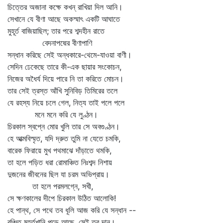
চিত্তের অজানা কক্ষে কখন্‌ রাখিয়া দিল আনি।
সেখানে যে বীণা আছে অকস্মাৎ একটি আঘাতে
মুহূর্ত বাজিয়াছিল; তার পরে শব্দহীন রাতে
বেদনাপদ্মের বীণাপাণি
সন্ধান করিছে সেই অন্ধকারে-থেমে-যাওয়া বাণী।
সেদিন ঢেকেছে তারে কী-এক ছায়ার সংকোচন,
নিজের অধৈর্য দিয়ে পারে নি তা করিতে মোচন।
তার সেই ত্রস্ত আঁখি সুনিবিড় তিমিরের তলে
যে রহস্য নিয়ে চলে গেল, নিত্য তাই পলে পলে
মনে মনে করি যে লুণ্ঠন।
চিরকাল স্বপ্নে মোর খুলি তার সে অবগুণ্ঠন।
হে আত্মবিস্মৃত, যদি দ্রুত তুমি না যেতে চমকি,
বারেক ফিরায়ে মুখ পথমাঝে দাঁড়াতে থমকি,
তা হলে পড়িত ধরা রোমাঞ্চিত নিঃশব্দ নিশায়
দুজনের জীবনের ছিল যা চরম অভিপ্রায়।
তা হলে পরমলগ্নে, সখী,
সে ক্ষণকালের দীপে চিরকাল উঠিত আলোকি!
হে পান্থ, সে পথে তব ধূলি আজ করি যে সন্ধান --
বঞ্চিত মুহূর্তখানি পড়ে আছে, সেই তব দান।