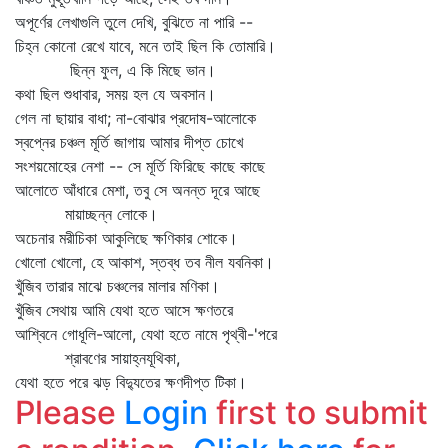
অপূর্ণের লেখাগুলি তুলে দেখি, বুঝিতে না পারি --
চিহ্ন কোনো রেখে যাবে, মনে তাই ছিল কি তোমারি।
ছিন্ন ফুল, এ কি মিছে ভান।
কথা ছিল শুধাবার, সময় হল যে অবসান।
গেল না ছায়ার বাধা; না-বোঝার প্রদোষ-আলোকে
স্বপ্নের চঞ্চল মূর্তি জাগায় আমার দীপ্ত চোখে
সংশয়মোহের নেশা -- সে মূর্তি ফিরিছে কাছে কাছে
আলোতে আঁধারে মেশা, তবু সে অনন্ত দূরে আছে
মায়াচ্ছন্ন লোকে।
অচেনার মরীচিকা আকুলিছে ক্ষণিকার শোকে।
খোলো খোলো, হে আকাশ, স্তব্ধ তব নীল যবনিকা।
খুঁজিব তারার মাঝে চঞ্চলের মালার মণিকা।
খুঁজিব সেথায় আমি যেথা হতে আসে ক্ষণতরে
আশ্বিনে গোধূলি-আলো, যেথা হতে নামে পৃথ্বী-'পরে
শ্রাবণের সায়াহ্নযূথিকা,
যেথা হতে পরে ঝড় বিদ্যুতের ক্ষণদীপ্ত টিকা।
Please
Login
first to submit