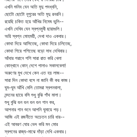
এখনি শুনিব যেন অতি মৃদু পদধ্বনি,
ছোটো ছোটো নূপুরের অতি মৃদু রনরনি।
রয়েছি চকিত হয়ে আঁখির নিমেষ ভুলি--
এখনি দেখিব যেন স্বপ্নমুখী ছায়াগুলি।
অয়ি স্বপ্ন মোহময়ী, দেখা দাও একবার।
কোথা দিয়ে আসিতেছ, কোথা দিয়ে চলিতেছ,
কোথা গিয়ে পশিতেছ বড়ো সাধ দেখিবার।
আঁধার পরানে পশি সারা রাত করি খেলা
কোন্‌খানে কোন্‌ দেশে পালাও সকালবেলা!
অরুণের মুখ দেখে কেন এত হয় লাজ--
সারা দিন কোথা বসে না জানি কী কর কাজ।
ঘুম-ঘুম আঁখি মেলি তোমরা স্বপনবালা,
নন্দনের ছায়ে বসি শুধু বুঝি গাঁথ মালা।
শুধু বুঝি গুন গুন গুন গুন গান কর,
আপনার গান শুনে আপনি ঘুমায়ে পড়।
আজি এই রজনীতে অচেতন চারি ধার--
এই আবরণ ঘোর ভেদ করি মন মোর
স্বপনের রাজ্য-মাঝে দাঁড়া দেখি একবার।