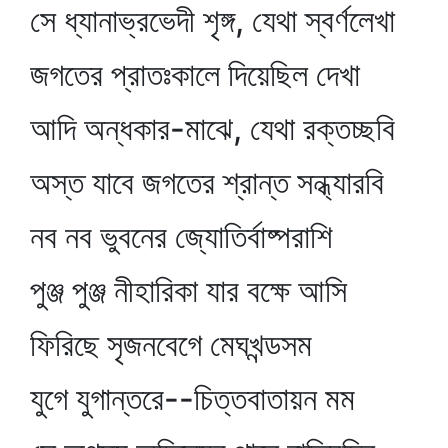
সে ধ্যানাভ্রভেদী শৃঙ্গ, যেথা স্বর্ণলেখা
জগতের প্রাতঃকালে দিয়েছিল দেখা
আদি অন্ধকার-মাঝে, যেথা রক্তচ্ছবি
অস্ত যাবে জগতের শ্রান্ত সন্ধ্যারবি
নব নব ভুবনের জ্যোতির্বাষ্পরাশি
পুঞ্জ পুঞ্জ নীহারিকা যার বক্ষে আসি
ফিরিছে সৃজনবেগে মেঘখন্ডসম
যুগে যুগান্তরে--চিত্তবাতায়ন মম