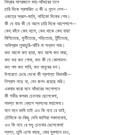
নিদ্রার সাগরজলে মহা-আঁধারের তলে
চারি দিকে প্রসারিত এ কী এ নূতন দেশ--
একত্রে স্বরগ-মর্ত্য, নাহিকো দিকের শেষ।
কী যে যায় কী যে আসে চারি দিকে আশেপাশে--
কেহ কাঁদে কেহ হাসে, কেহ থাকে কেহ যায়!
মিশিতেছে, ফুটিতেছে, গড়িতেছে, টুটিতেছে,
অবিশ্রাম লুকাচুরি-আঁখি না সন্ধান পায়।
কত আলো কত ছায়া, কত আশা কত মায়া,
কত ভয় কত শোক, কত কী যে কোলাহল-
কত পশু কত পাখি, কত মানুষের দল।
উপরেতে চেয়ে দেখো কী প্রশান্ত বিভাবরী--
নিশ্বাস পড়ে না, যেন জগৎ রয়েছে মরি।
একবার করো মনে আঁধারের সংগোপনে
কী গভীর কলরব চেতনার ছেলেখেলা,
সমস্ত জগৎ ব্যেপে স্বপনের মহামেলা।
মনে মনে ভাবি তাই এও কি নহে রে ভাই,
চৌদিকে যা-কিছু দেখি জাগিয়া সকালবেলা,
এও কি নহে রে শুধু চেতনার ছেলেখেলা!
স্বপ্ন, তুমি এসো কাছে, মোর মুখপানে চাও,