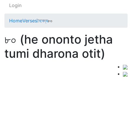
Login
Home
Verses
নৈবেদ্য
৮০
৮০ (he ononto jetha
tumi dharona otit)