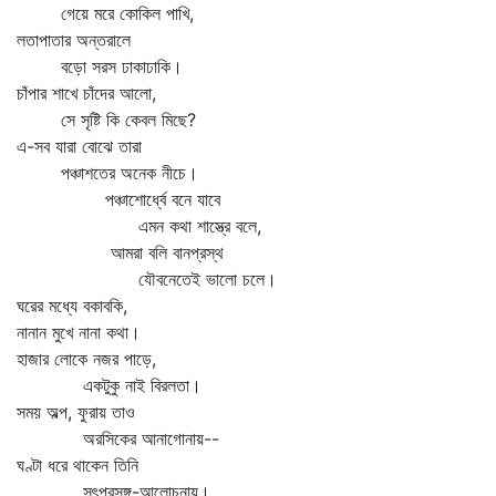
গেয়ে মরে কোকিল পাখি,
লতাপাতার অন্তরালে
বড়ো সরস ঢাকাঢাকি।
চাঁপার শাখে চাঁদের আলো,
সে সৃষ্টি কি কেবল মিছে?
এ-সব যারা বোঝে তারা
পঞ্চাশতের অনেক নীচে।
পঞ্চাশোর্ধ্বে বনে যাবে
এমন কথা শাস্ত্রে বলে,
আমরা বলি বানপ্রস্থ
যৌবনেতেই ভালো চলে।
ঘরের মধ্যে বকাবকি,
নানান মুখে নানা কথা।
হাজার লোকে নজর পাড়ে,
একটুকু নাই বিরলতা।
সময় অল্প, ফুরায় তাও
অরসিকের আনাগোনায়--
ঘণ্টা ধরে থাকেন তিনি
সৎপ্রসঙ্গ-আলোচনায়।