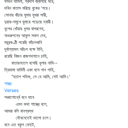
ফাগুন যামিনী, প্রদীপ জ্বলিছে ঘরে,
দখিন বাতাস মরিছে বুকের 'পরে।
সোনার খাঁচায় ঘুমায় মুখরা সারী,
দুয়ার-সমুখে ঘুমায়ে পড়েছে দ্বারী।
ধূপের ধোঁয়ায় ধূসর বাসরগেহ,
অগুরুগন্ধে আকুল সকল দেহ,
ময়ূরকণ্ঠী পরেছি কাঁচলখানি
দূর্বাশ্যামল আঁচল বক্ষে টানি,
রয়েছি বিজন রাজপথপানে চাহি,
বাতায়নতলে বসেছি ধূলায় নামি--
ত্রিযামা যামিনী একা বসে গান গাহি,
"হতাশ পথিক, সে যে আমি, সেই আমি।'
শাস্ত্র
Verses
পঞ্চাশোর্ধ্বে বনে যাবে
এমন কথা শাস্ত্রে বলে,
আমরা বলি বানপ্রস্থ
যৌবনেতেই ভালো চলে।
বনে এত বকুল ফোটে,