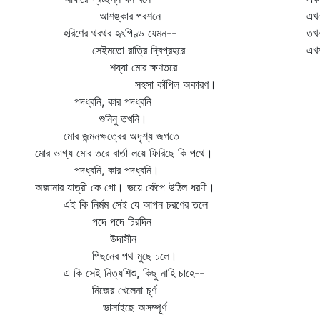
আশঙ্কার পরশনে
এখ
হরিণের থরথর হৃৎপিণ্ড যেমন--
তখন
সেইমতো রাত্রি দ্বিপ্রহরে
এখন
শয্যা মোর ক্ষণতরে
সহসা কাঁপিল অকারণ।
পদধ্বনি, কার পদধ্বনি
শুনিনু তখনি।
মোর জন্মনক্ষত্রের অদৃশ্য জগতে
মোর ভাগ্য মোর তরে বার্তা লয়ে ফিরিছে কি পথে।
পদধ্বনি, কার পদধ্বনি।
অজানার যাত্রী কে গো। ভয়ে কেঁপে উঠিল ধরণী।
এই কি নির্মম সেই যে আপন চরণের তলে
পদে পদে চিরদিন
উদাসীন
পিছনের পথ মুছে চলে।
এ কি সেই নিত্যশিশু, কিছু নাহি চাহে--
নিজের খেলেনা চূর্ণ
ভাসাইছে অসম্পূর্ণ