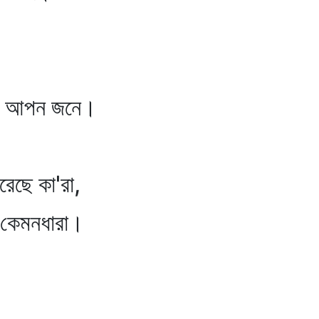
না আপন জনে।
েছে কা'রা,
 কেমনধারা।