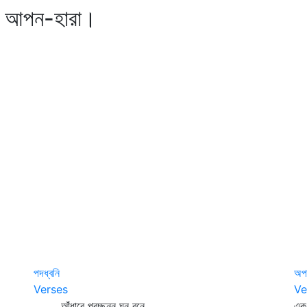
্য আপন-হারা।
পদধ্বনি
অপর
Verses
Ve
আঁধারে প্রচ্ছন্ন ঘন বনে
এক